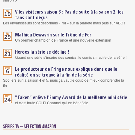
V les visiteurs saison 3 : Pas de suite à la saison 2, les
Mai
19
fans sont déçus
Les envahisseurs sont désormais « roi » sur la planète mais plus sur ABC !
Mathieu Dewavrin sur le Trône de Fer
Mai
29
Un premier champion de France et une nouvelle extension
Heroes la série se décline !
Oct.
21
Quand une série s’inspire des comics, le comic s’inspire de la série !
Le producteur de Fringe nous explique dans quelle
Avril
6
réalité on se trouve à la fin de la série
Spoilers sur la saison 4 et 5, mais ça vaut le coup de mieux comprendre la
fin
"Taken" enlève l'Emmy Award de la meilleure mini série
Sept.
24
et c'est toute SCI FI Channel qui en bénéficie
Séries TV – Sélection Amazon