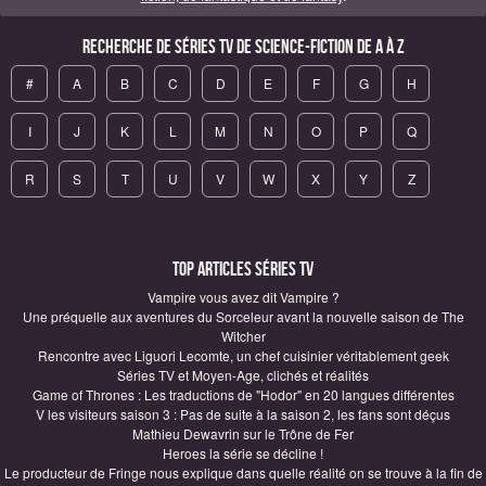
Recherche de Séries TV de science-fiction de A à Z
#
A
B
C
D
E
F
G
H
I
J
K
L
M
N
O
P
Q
R
S
T
U
V
W
X
Y
Z
Top articles Séries TV
Vampire vous avez dit Vampire ?
Une préquelle aux aventures du Sorceleur avant la nouvelle saison de The
Witcher
Rencontre avec Liguori Lecomte, un chef cuisinier véritablement geek
Séries TV et Moyen-Age, clichés et réalités
Game of Thrones : Les traductions de "Hodor" en 20 langues différentes
V les visiteurs saison 3 : Pas de suite à la saison 2, les fans sont déçus
Mathieu Dewavrin sur le Trône de Fer
Heroes la série se décline !
Le producteur de Fringe nous explique dans quelle réalité on se trouve à la fin de