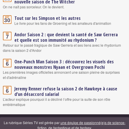
nouvelle saison de The Witcher
On ne naît pas sorceleur. On le devient.
Tout sur les Simpson et les autres
Août
30
Le livre pour les fans de Groening et les amateurs d'animation
Andor Saison 2 : que devient la santé de Saw Gerrera
Mai
7
et quelle est son immunité au rhydonium ?
Retour sur le passé tragique de Saw Gerrera et ses liens avec le rhydonium
dans la saison 2 d'Andor
One-Punch Man Saison 3 : découvrez les visuels des
Mai
6
nouveaux monstres Nyaan et Overgrown Pochi
Les premières images officielles annoncent une saison pleine de surprises
et d'adrénaline
Jeremy Renner refuse la saison 2 de Hawkeye à cause
Mai
6
d’un désaccord salarial
L’acteur explique pourquoi il a décliné l’offre pour la suite de son rôle
emblématique
La rubrique Séries TV est gérée par
une équipe de passionné(e)s de science-
fiction, de fantastique et de fantasy
.