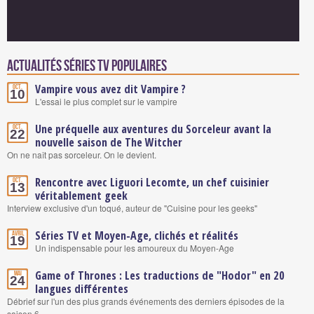
Actualités Séries TV populaires
Vampire vous avez dit Vampire ?
Oct.
10
L'essai le plus complet sur le vampire
Une préquelle aux aventures du Sorceleur avant la
Oct.
22
nouvelle saison de The Witcher
On ne naît pas sorceleur. On le devient.
Rencontre avec Liguori Lecomte, un chef cuisinier
Oct.
13
véritablement geek
Interview exclusive d'un toqué, auteur de "Cuisine pour les geeks"
Séries TV et Moyen-Age, clichés et réalités
Avril
19
Un indispensable pour les amoureux du Moyen-Age
Game of Thrones : Les traductions de "Hodor" en 20
Mai
24
langues différentes
Débrief sur l'un des plus grands événements des derniers épisodes de la
saison 6