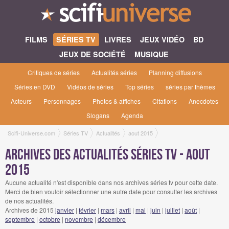
FILMS
SÉRIES TV
LIVRES
JEUX VIDÉO
BD
JEUX DE SOCIÉTÉ
MUSIQUE
Critiques de séries
Actualités séries
Planning diffusions
Séries en DVD
Vidéos de séries
Top séries
séries par thèmes
Acteurs
Personnages
Photos & affiches
Citations
Anecdotes
Slogans
Agenda
Scifi-Universe.com
Séries TV
Actualités
aout 2015
Archives des actualités séries tv - aout
2015
Aucune actualité n'est disponible dans nos archives séries tv pour cette date.
Merci de bien vouloir sélectionner une autre date pour consulter les archives
de nos actualités.
Archives de 2015
janvier
|
février
|
mars
|
avril
|
mai
|
juin
|
juillet
|
août
|
septembre
|
octobre
|
novembre
|
décembre