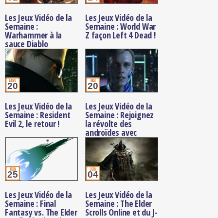
Les Jeux Vidéo de la
Les Jeux Vidéo de la
Semaine :
Semaine : World War
Warhammer à la
Z façon Left 4 Dead !
sauce Diablo
janv.
mai
20
20
Les Jeux Vidéo de la
Les Jeux Vidéo de la
Semaine : Resident
Semaine : Rejoignez
Evil 2, le retour !
la révolte des
androïdes avec
Detroit : Become
Human !
juin
juin
25
04
Les Jeux Vidéo de la
Les Jeux Vidéo de la
Semaine : Final
Semaine : The Elder
Fantasy vs. The Elder
Scrolls Online et du J-