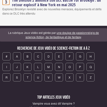
The Division 2 annonce son DLC Battle for Brooklyn : un
3
retour explosif à New York en mai 2025
Explorez Brooklyn revisité avec de nouvelles menaces, équipements et défis
dans ce DLC très attendu
La rubrique Jeux vidéo est gérée par
une équipe de passionné(e)s de
science-fiction, de fantastique et de fantasy
.
Recherche de Jeux vidéo de science-fiction de A à Z
#
A
B
C
D
E
F
G
H
I
J
K
L
M
N
O
P
Q
R
S
T
U
V
W
X
Y
Z
Top articles Jeux vidéo
Vampire vous avez dit Vampire ?