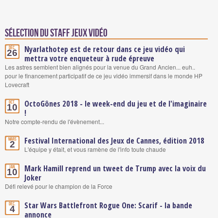
Sélection du staff Jeux vidéo
Nyarlathotep est de retour dans ce jeu vidéo qui
Déc.
26
mettra votre enqueteur à rude épreuve
Les astres semblent bien alignés pour la venue du Grand Ancien... euh..
pour le financement participatif de ce jeu vidéo immersif dans le monde HP
Lovecraft
OctoGônes 2018 - le week-end du jeu et de l'imaginaire
Oct.
10
!
Notre compte-rendu de l'évènement...
Festival International des Jeux de Cannes, édition 2018
Mars
2
L'équipe y était, et vous ramène de l'info toute chaude
Mark Hamill reprend un tweet de Trump avec la voix du
Jan.
10
Joker
Défi relevé pour le champion de la Force
Star Wars Battlefront Rogue One: Scarif - la bande
Déc.
4
annonce