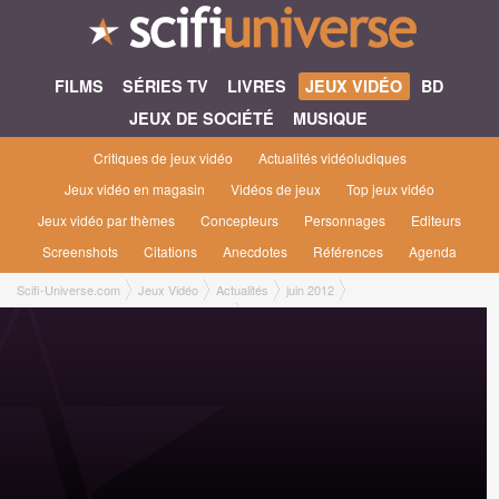
FILMS
SÉRIES TV
LIVRES
JEUX VIDÉO
BD
JEUX DE SOCIÉTÉ
MUSIQUE
Critiques de jeux vidéo
Actualités vidéoludiques
Jeux vidéo en magasin
Vidéos de jeux
Top jeux vidéo
Jeux vidéo par thèmes
Concepteurs
Personnages
Editeurs
Screenshots
Citations
Anecdotes
Références
Agenda
Scifi-Universe.com
Jeux Vidéo
Actualités
juin 2012
Skyrim Dawnguard : clé bêta à gagner !