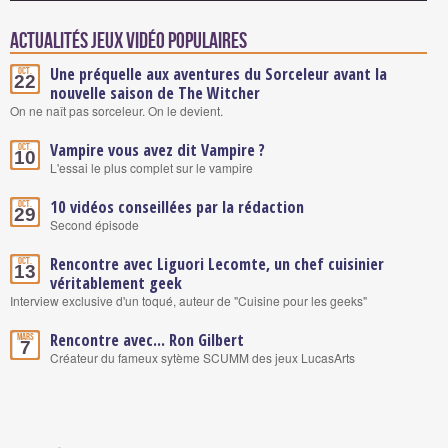
Actualités Jeux vidéo populaires
Une préquelle aux aventures du Sorceleur avant la
Oct.
22
nouvelle saison de The Witcher
On ne naît pas sorceleur. On le devient.
Vampire vous avez dit Vampire ?
Oct.
10
L'essai le plus complet sur le vampire
10 vidéos conseillées par la rédaction
Oct.
29
Second épisode
Rencontre avec Liguori Lecomte, un chef cuisinier
Oct.
13
véritablement geek
Interview exclusive d'un toqué, auteur de "Cuisine pour les geeks"
Rencontre avec... Ron Gilbert
Mars
7
Créateur du fameux sytème SCUMM des jeux LucasArts