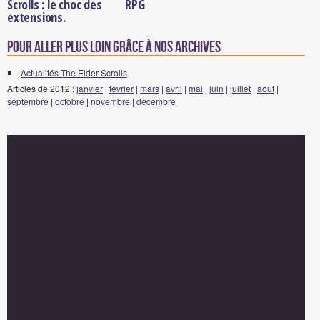
Scrolls : le choc des
RPG
extensions.
Pour aller plus loin grâce à nos archives
Actualités The Elder Scrolls
Articles de 2012 :
janvier
|
février
|
mars
|
avril
|
mai
|
juin
|
juillet
|
août
|
septembre
|
octobre
|
novembre
|
décembre