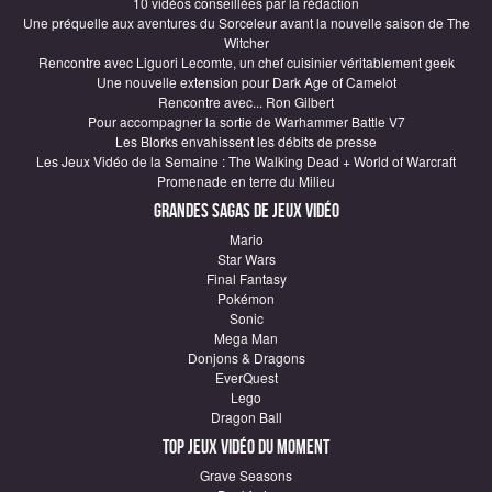
10 vidéos conseillées par la rédaction
Une préquelle aux aventures du Sorceleur avant la nouvelle saison de The
Witcher
Rencontre avec Liguori Lecomte, un chef cuisinier véritablement geek
Une nouvelle extension pour Dark Age of Camelot
Rencontre avec... Ron Gilbert
Pour accompagner la sortie de Warhammer Battle V7
Les Blorks envahissent les débits de presse
Les Jeux Vidéo de la Semaine : The Walking Dead + World of Warcraft
Promenade en terre du Milieu
Grandes sagas de Jeux vidéo
Mario
Star Wars
Final Fantasy
Pokémon
Sonic
Mega Man
Donjons & Dragons
EverQuest
Lego
Dragon Ball
Top Jeux vidéo du moment
Grave Seasons