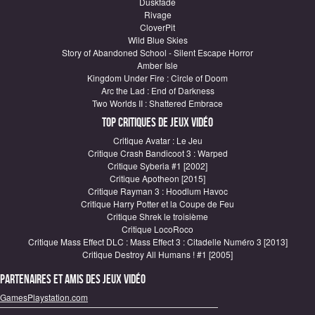
Duskfade
Rivage
CloverPit
Wild Blue Skies
Story of Abandoned School - Silent Escape Horror
Amber Isle
Kingdom Under Fire : Circle of Doom
Arc the Lad : End of Darkness
Two Worlds II : Shattered Embrace
Top critiques de Jeux vidéo
Critique Avatar : Le Jeu
Critique Crash Bandicoot 3 : Warped
Critique Syberia #1 [2002]
Critique Apotheon [2015]
Critique Rayman 3 : Hoodlum Havoc
Critique Harry Potter et la Coupe de Feu
Critique Shrek le troisième
Critique LocoRoco
Critique Mass Effect DLC : Mass Effect 3 : Citadelle Numéro 3 [2013]
Critique Destroy All Humans ! #1 [2005]
Partenaires et amis des jeux vidéo
GamesPlaystation.com