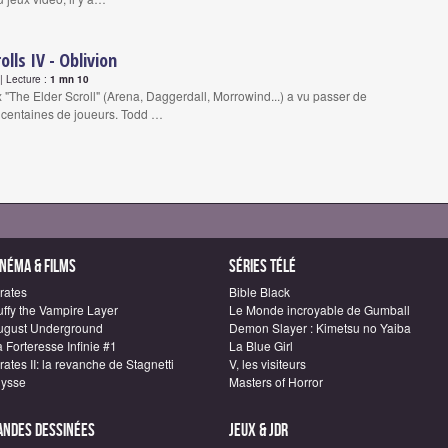
olls IV - Oblivion
 Lecture :
1 mn 10
x "The Elder Scroll" (Arena, Daggerdall, Morrowind...) a vu passer de
 centaines de joueurs. Todd …
inéma & Films
Séries télé
rates
Bible Black
uffy the Vampire Layer
Le Monde incroyable de Gumball
ugust Underground
Demon Slayer : Kimetsu no Yaiba
 Forteresse Infinie #1
La Blue Girl
rates II: la revanche de Stagnetti
V, les visiteurs
lysse
Masters of Horror
andes dessinées
Jeux & JDR