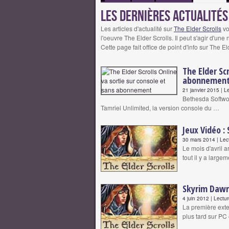
Les dernières actualités
Les articles d'actualité sur
The Elder Scrolls
vo
l'oeuvre The Elder Scrolls. Il peut s'agir d'un
Cette page fait office de point d'info sur The El
The Elder Sc
abonnemen
21 janvier 2015 | L
Bethesda Softwork
Tamriel Unlimited, la version console du …
Jeux Vidéo :
30 mars 2014 | Lec
Le mois d'avril a
tout il y a large
Skyrim Dawng
4 juin 2012 | Lectu
La première exte
plus tard sur PC