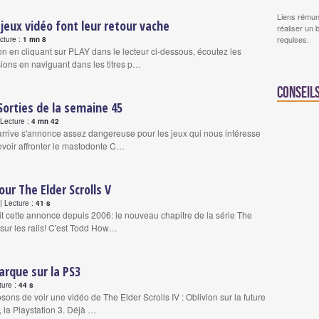
Liens rémun
 jeux vidéo font leur retour vache
réaliser un 
requises.
ecture :
1 mn 8
on en cliquant sur PLAY dans le lecteur ci-dessous, écoutez les
ons en naviguant dans les titres p…
Conseil
 Sorties de la semaine 45
Lecture :
4 mn 42
rrive s'annonce assez dangereuse pour les jeux qui nous intéresse
devoir affronter le mastodonte C…
our The Elder Scrolls V
 Lecture :
41 s
it cette annonce depuis 2006: le nouveau chapitre de la série The
 sur les rails! C'est Todd How…
arque sur la PS3
ture :
44 s
ons de voir une vidéo de The Elder Scrolls IV : Oblivion sur la future
 la Playstation 3. Déjà …