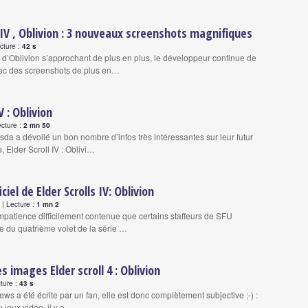
s IV , Oblivion : 3 nouveaux screenshots magnifiques
ecture :
42 s
e d’Oblivion s’approchant de plus en plus, le développeur continue de
ec des screenshots de plus en…
V : Oblivion
ecture :
2 mn 50
sda a dévoilé un bon nombre d’infos très intéressantes sur leur futur
e, Elder Scroll IV : Oblivi…
iciel de Elder Scrolls IV: Oblivion
| Lecture :
1 mn 2
mpatience difficilement contenue que certains staffeurs de SFU
ie du quatrième volet de la série …
s images Elder scroll 4 : Oblivion
cture :
43 s
news a été écrite par un fan, elle est donc complètement subjective ;-) :
 jeux vidéo, il y a…