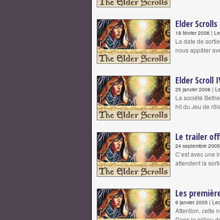
Elder Scroll
18 février 2006 | L
La date de sorti
nous appâter av
Elder Scroll I
25 janvier 2006 | L
La société Bethe
hit du Jeu de rôl
Le trailer off
24 septembre 2005 
C’est avec une i
attendent la sort
Les première
9 janvier 2005 | Le
Attention, cette 
Dans le milieu du