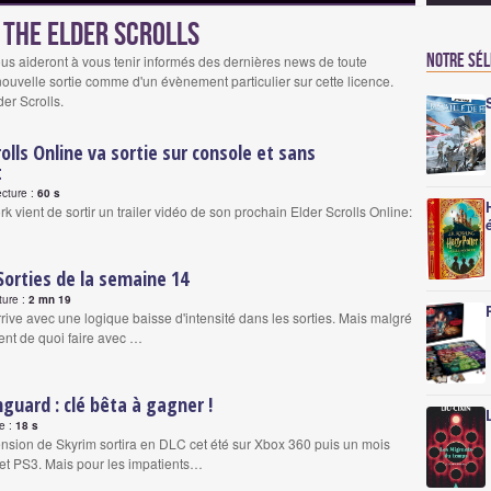
 The Elder Scrolls
Notre sé
us aideront à vous tenir informés des dernières news de toute
e nouvelle sortie comme d'un évènement particulier sur cette licence.
der Scrolls.
rolls Online va sortie sur console et sans
t
ecture :
60 s
 vient de sortir un trailer vidéo de son prochain Elder Scrolls Online:
 Sorties de la semaine 14
ture :
2 mn 19
rrive avec une logique baisse d'intensité dans les sorties. Mais malgré
ment de quoi faire avec …
uard : clé bêta à gagner !
re :
18 s
nsion de Skyrim sortira en DLC cet été sur Xbox 360 puis un mois
 et PS3. Mais pour les impatients…