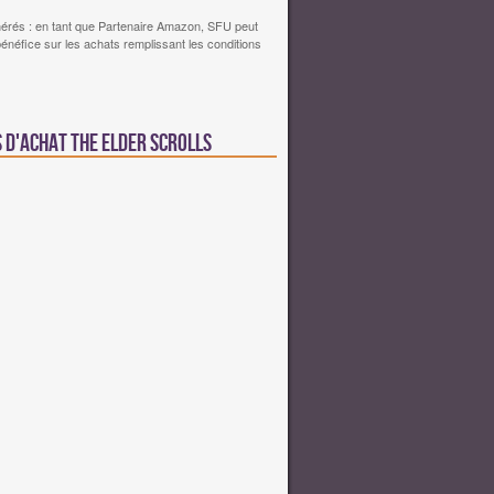
érés : en tant que Partenaire Amazon, SFU peut
bénéfice sur les achats remplissant les conditions
s d'achat The Elder Scrolls