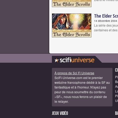
The Elder Scr
14 décembre 2004 |
La série des jeu
centaines et des
C
À propos de Sci Fi Universe
Pi
SciFi-Universe.com est le premier
B
webzine francophone dédié à la SF au
A
fantastique et à l'horreur. N'ayez pas
La
peur de nous soumettre du contenu
Pi
«SF», nous nous ferons un plaisir de
U
le relayer.
Jeux vidéo
B