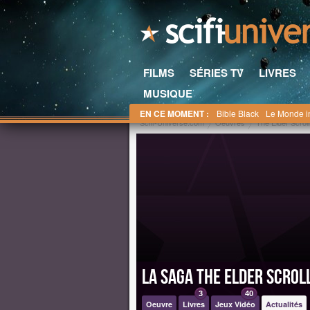
FILMS
SÉRIES TV
LIVRES
MUSIQUE
EN CE MOMENT :
Bible Black
Le Monde i
Scifi-Universe.com
Oeuvres
The Elder Scrol
La saga The Elder Scrol
3
40
Oeuvre
Livres
Jeux Vidéo
Actualités