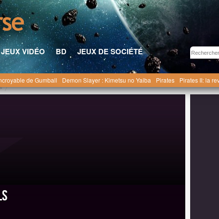
JEUX VIDÉO
BD
JEUX DE SOCIÉTÉ
ncroyable de Gumball
Demon Slayer : Kimetsu no Yaiba
Pirates
Pirates II: la 
ls
ls