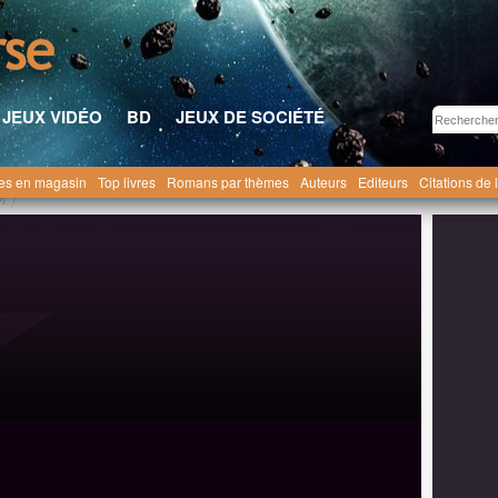
JEUX VIDÉO
BD
JEUX DE SOCIÉTÉ
res en magasin
Top livres
Romans par thèmes
Auteurs
Editeurs
Citations de 
]