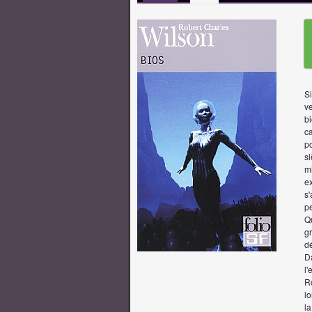
S
v
b
ca
po
si
mi
e
s'
pe
Qu
gr
dé
Da
l'
R
l
l