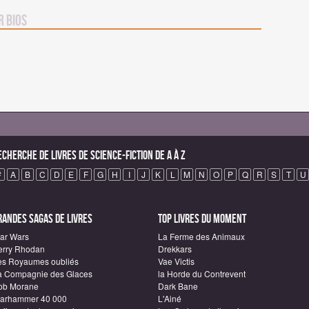
r BIOS
echerche de Livres de science-fiction de A à Z
#
A
B
C
D
E
F
G
H
I
J
K
L
M
N
O
P
Q
R
S
T
U
randes sagas de Livres
Top Livres du moment
tar Wars
La Ferme des Animaux
erry Rhodan
Drekkars
es Royaumes oubliés
Vae Victis
a Compagnie des Glaces
la Horde du Contrevent
ob Morane
Dark Bane
arhammer 40 000
L'Ainé