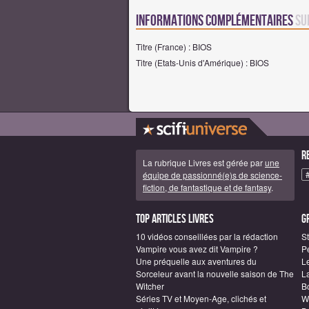
Informations complémentaires
su
Titre (France) : BIOS
Titre (Etats-Unis d'Amérique) : BIOS
R
La rubrique Livres est gérée par
une
équipe de passionné(e)s de science-
fiction, de fantastique et de fantasy
.
Top articles Livres
G
10 vidéos conseillées par la rédaction
S
Vampire vous avez dit Vampire ?
P
Une préquelle aux aventures du
L
Sorceleur avant la nouvelle saison de The
L
Witcher
B
Séries TV et Moyen-Age, clichés et
W