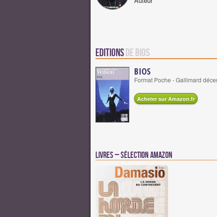
Auteur
Editions
de BIOS
BIOS
Format Poche - Gallimard déc
Acheter sur Amazon.fr
Livres – Sélection Amazon