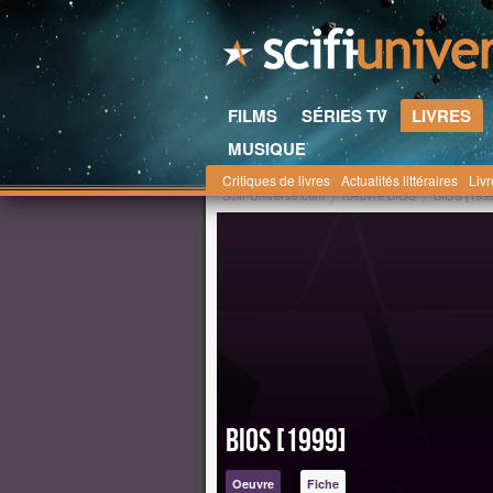
FILMS
SÉRIES TV
LIVRES
MUSIQUE
Critiques de livres
Actualités littéraires
Liv
Scifi-Universe.com
l'oeuvre BIOS
BIOS [1999
BIOS [1999]
Oeuvre
Fiche