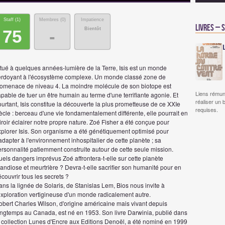
Staff (
1
)
Membres (
0
)
Impatience
Livres – 
Bientôt
75
-
itué à quelques années-lumière de la Terre, Isis est un monde
erdoyant à l'écosystème complexe. Un monde classé zone de
iomenace de niveau 4. La moindre molécule de son biotope est
Liens rémun
pable de tuer un être humain au terme d'une terrifiante agonie. Et
réaliser un 
urtant, Isis constitue la découverte la plus prometteuse de ce XXIe
requises.
ècle : berceau d'une vie fondamentalement différente, elle pourrait en
roir éclairer notre propre nature. Zoé Fisher a été conçue pour
xplorer Isis. Son organisme a été génétiquement optimisé pour
adapter à l'environnement inhospitalier de cette planète ; sa
rsonnalité patiemment construite autour de cette seule mission.
els dangers imprévus Zoé affrontera-t-elle sur cette planète
andiose et meurtrière ? Devra-t-elle sacrifier son humanité pour en
couvrir tous les secrets ?
ns la lignée de Solaris, de Stanislas Lem, Bios nous invite à
exploration vertigineuse d'un monde radicalement autre.
obert Charles Wilson, d'origine américaine mais vivant depuis
ongtemps au Canada, est né en 1953. Son livre Darwinia, publié dans
a collection Lunes d'Encre aux Editions Denoël, a été nominé en 1999