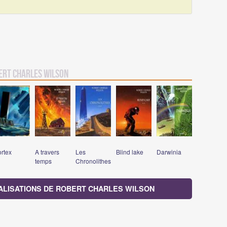
ert Charles Wilson
ortex
A travers
Les
Blind lake
Darwinia
temps
Chronolithes
ALISATIONS DE ROBERT CHARLES WILSON