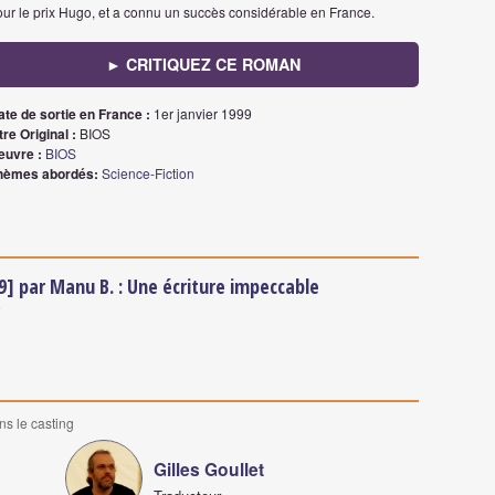
our le prix Hugo, et a connu un succès considérable en France.
► CRITIQUEZ CE ROMAN
ate de sortie en France :
1er janvier 1999
tre Original :
BIOS
euvre :
BIOS
hèmes abordés:
Science-Fiction
99] par Manu B. : Une écriture impeccable
5
ns le casting
Gilles Goullet