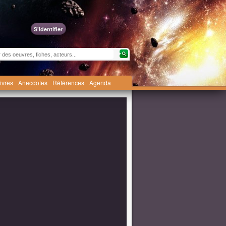
S'identifier
livres
Anecdotes
Références
Agenda