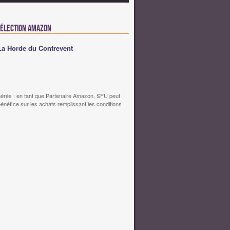
Sélection Amazon
La Horde du Contrevent
érés : en tant que Partenaire Amazon, SFU peut
bénéfice sur les achats remplissant les conditions