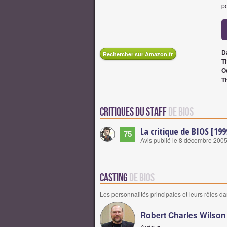
p
D
Rechercher sur Amazon.fr
Ti
O
T
Critiques du staff
de BIOS
La critique de BIOS [19
75
Avis publié le 8 décembre 200
Casting
de BIOS
Les personnalités principales et leurs rôles da
Robert Charles Wilson