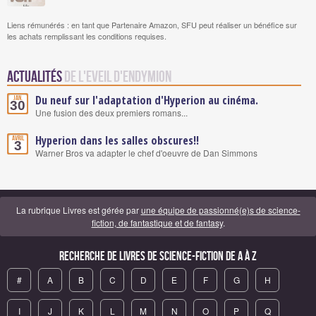
Liens rémunérés : en tant que Partenaire Amazon, SFU peut réaliser un bénéfice sur
les achats remplissant les conditions requises.
Actualités
de L'Eveil d'Endymion
Du neuf sur l'adaptation d'Hyperion au cinéma.
Jan.
30
Une fusion des deux premiers romans...
Hyperion dans les salles obscures!!
Avril
3
Warner Bros va adapter le chef d'oeuvre de Dan Simmons
La rubrique Livres est gérée par
une équipe de passionné(e)s de science-
fiction, de fantastique et de fantasy
.
Recherche de Livres de science-fiction de A à Z
#
A
B
C
D
E
F
G
H
I
J
K
L
M
N
O
P
Q