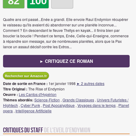
82
100
Quatre ans ont passé...Enée a grandi. Elle envoie Raul Endymion récupérer
le vaisseau qu'ils avaient dû abandonner sur une planète inconnue...
Comment ? En descendant le fleuve Thétys en kayak... il finira bien par
boucler la boucle ! Pendant ce temps, Enée, Celle-qui-Enseigne, commence
à répandre son message, sur de nombreuses planètes, alors que la Pax
lance un assaut décisif contre les Extros...
► CRITIQUEZ CE ROMAN
Rechercher sur Amazon.fr
Date de sortie en France :
1er janvier 1998
► 2 autres dates
Titre Original :
The Rise of Endymion
Oeuvre :
Les Cantos d'Hypérion
Thèmes abordés:
Science-Fiction
,
Grands Classiques
,
Univers Futuristes /
Hightech
,
Cyber Punk
,
Post Apocalyptique
,
Voyages dans le temps
,
Planet
opera
,
Intelligence Artificielle
Critiques du staff
de L'Eveil d'Endymion