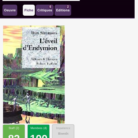
6
2
Oeuvre
Fiche
Critiques
Editions
Staff (
2
)
Membres (
4
)
Impatience
Bientôt