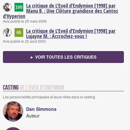
La critique de L'Eveil d'Endymion [1998] par
100
Manu B. : Une Clôture grandiose des Cantos
d'Hyperion
Avis publié le 25 mars 2006
La critique de L'Eveil d'Endymion [1998] par
65
Lujayne M. : Accrochez-vous !
Avis publié le 22 août 2003
► VOIR TOUTES LES CRITIQUES
Casting
de L'Eveil d'Endymion
Les personnalités principales et leurs rôles dans le casting
Dan Simmons
Auteur