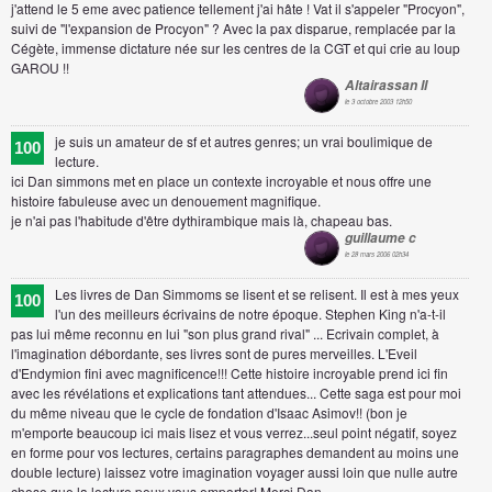
j'attend le 5 eme avec patience tellement j'ai hâte ! Vat il s'appeler "Procyon",
suivi de "l'expansion de Procyon" ? Avec la pax disparue, remplacée par la
Cégète, immense dictature née sur les centres de la CGT et qui crie au loup
GAROU !!
Altairassan II
le 3 octobre 2003 12h50
je suis un amateur de sf et autres genres; un vrai boulimique de
100
lecture.
ici Dan simmons met en place un contexte incroyable et nous offre une
histoire fabuleuse avec un denouement magnifique.
je n'ai pas l'habitude d'être dythirambique mais là, chapeau bas.
guillaume c
le 28 mars 2006 02h34
Les livres de Dan Simmoms se lisent et se relisent. Il est à mes yeux
100
l'un des meilleurs écrivains de notre époque. Stephen King n'a-t-il
pas lui même reconnu en lui "son plus grand rival" ... Ecrivain complet, à
l'imagination débordante, ses livres sont de pures merveilles. L'Eveil
d'Endymion fini avec magnificence!!! Cette histoire incroyable prend ici fin
avec les révélations et explications tant attendues... Cette saga est pour moi
du même niveau que le cycle de fondation d'Isaac Asimov!! (bon je
m'emporte beaucoup ici mais lisez et vous verrez...seul point négatif, soyez
en forme pour vos lectures, certains paragraphes demandent au moins une
double lecture) laissez votre imagination voyager aussi loin que nulle autre
chose que la lecture peux vous emporter! Merci Dan.