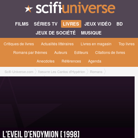
FILMS
SÉRIES TV
LIVRES
JEUX VIDÉO
BD
JEUX DE SOCIÉTÉ
MUSIQUE
Critiques de livres
Actualités littéraires
Livres en magasin
Top livres
Romans par thèmes
Auteurs
Editeurs
Citations de livres
Anecdotes
Références
Agenda
Scifi-Universe.com
l'oeuvre Les Cantos d'Hypérion
Romans
L'Eveil d'Endymion [1998]
L'Eveil d'Endymion [1998]