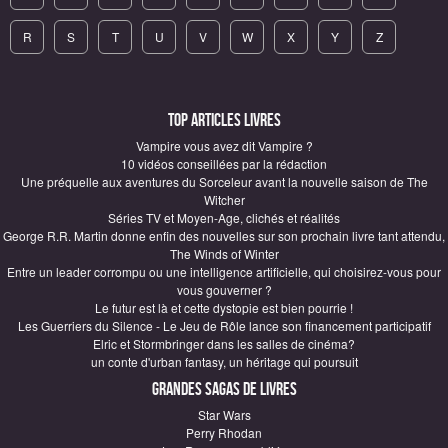
R
S
T
U
V
W
X
Y
Z
Top articles Livres
Vampire vous avez dit Vampire ?
10 vidéos conseillées par la rédaction
Une préquelle aux aventures du Sorceleur avant la nouvelle saison de The
Witcher
Séries TV et Moyen-Age, clichés et réalités
George R.R. Martin donne enfin des nouvelles sur son prochain livre tant attendu,
The Winds of Winter
Entre un leader corrompu ou une intelligence artificielle, qui choisirez-vous pour
vous gouverner ?
Le futur est là et cette dystopie est bien pourrie !
Les Guerriers du Silence - Le Jeu de Rôle lance son financement participatif
Elric et Stormbringer dans les salles de cinéma?
un conte d'urban fantasy, un héritage qui poursuit
Grandes sagas de Livres
Star Wars
Perry Rhodan