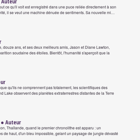
 Auteur
ut ce qu'il voit est enregistré dans une puce reliée directement à son
tivité, il se veut une machine dénuée de sentiments. Sa nouvelle mi…
r
e, douze ans, et ses deux meilleurs amis, Jason et Diane Lawton,
parition soudaine des étoiles. Bientôt, l'humanité s'aperçoit que la
ur
ique qu'ils ne comprennent pas totalement, les scientifiques des
d Lake observent des planètes extraterrestres distantes de la Terre
● Auteur
on, Thaïlande, quand le premier chronolithe est apparu : un
es de haut, d'un bleu impossible, gelant un paysage de jungle dévasté