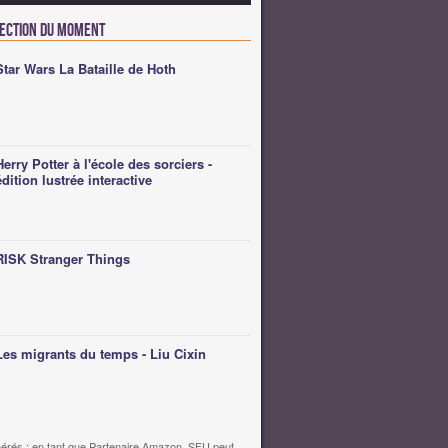
lection du moment
Star Wars La Bataille de Hoth
Herry Potter à l'école des sorciers -
édition lustrée interactive
RISK Stranger Things
Les migrants du temps - Liu Cixin
érés : en tant que Partenaire Amazon, SFU peut