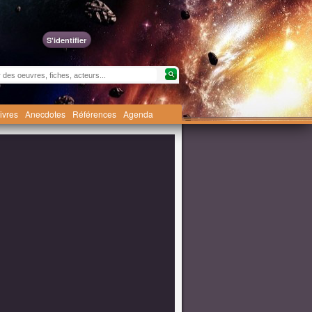
S'identifier
livres
Anecdotes
Références
Agenda