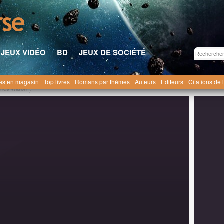
JEUX VIDÉO
BD
JEUX DE SOCIÉTÉ
res en magasin
Top livres
Romans par thèmes
Auteurs
Editeurs
Citations de 
rles Wilson