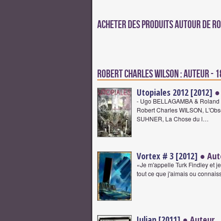
Acheter des produits autour de R
Robert Charles Wilson : Auteur - 1
Utopiales 2012 [2012]
●
- Ugo BELLAGAMBA & Roland L
Robert Charles WILSON, L'Obse
SUHNER, La Chose du l…
Vortex # 3 [2012]
● Aut
«Je m'appelle Turk Findley et je
tout ce que j'aimais ou connai
Julian [2011]
● Auteur