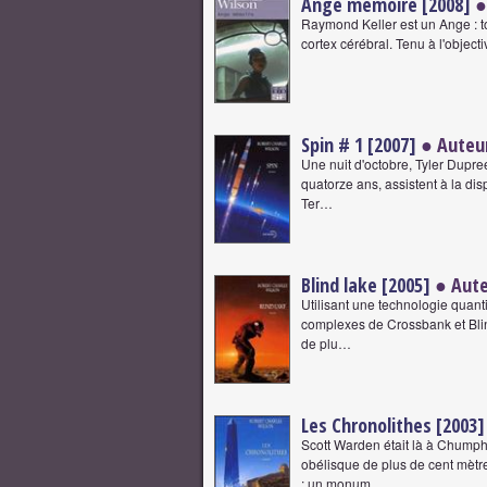
Ange mémoire [2008]
●
Raymond Keller est un Ange : to
cortex cérébral. Tenu à l'objec
Spin # 1 [2007]
● Auteu
Une nuit d'octobre, Tyler Dupre
quatorze ans, assistent à la dis
Ter…
Blind lake [2005]
● Aute
Utilisant une technologie quant
complexes de Crossbank et Blin
de plu…
Les Chronolithes [2003]
Scott Warden était là à Chumph
obélisque de plus de cent mètr
; un monum…