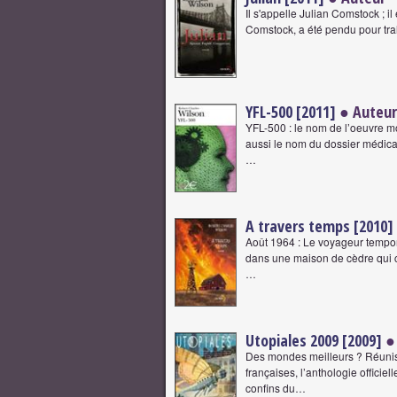
Il s'appelle Julian Comstock ; i
Comstock, a été pendu pour trah
YFL-500 [2011]
● Auteur
YFL-500 : le nom de l’oeuvre mo
aussi le nom du dossier médical
…
A travers temps [2010]
Août 1964 : Le voyageur tempore
dans une maison de cèdre qui ca
…
Utopiales 2009 [2009]
●
Des mondes meilleurs ? Réunis
françaises, l’anthologie officie
confins du…