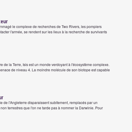
teur
mmagé le complexe de recherches de Two Rivers, les pompiers
tacter l'armée, se rendent sur les lieux à la recherche de survivants
e de la Terre, Isis est un monde verdoyant à l'écosystème complexe.
nace de niveau 4. La moindre molécule de son biotope est capable
ur
ie de l'Angleterre disparaissent subitement, remplacés par un
re non terrestres que l'on ne tarde pas à nommer la Darwinie. Pour