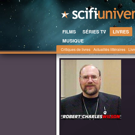
FILMS
SÉRIES TV
LIVRES
MUSIQUE
Critiques de livres
Actualités littéraires
Liv
Scifi-Universe.com
Personnalités
Robert Cha