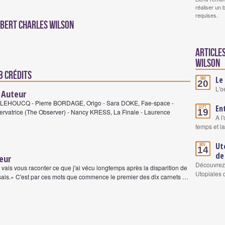
réaliser un 
requises.
obert Charles Wilson
Article
Wilson
8 crédits
Le 
Mai
20
L'o
 Auteur
EHOUCQ - Pierre BORDAGE, Origo - Sara DOKE, Fae-space -
En
Sept.
19
rvatrice (The Observer) - Nancy KRESS, La Finale - Laurence
A l
temps et l
Ut
Nov.
14
de
eur
Découvrez 
 vais vous raconter ce que j'ai vécu longtemps après la disparition de
Utopiales 
ssais.» C'est par ces mots que commence le premier des dix carnets …