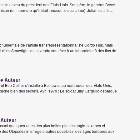
l est le neveu du président des Etats-Unis. Son père, le général Bryce
ison (on murmure qu'il était innocent de ce crime). Julian est né …
numentale de l’artiste transreprésentationnaliste Gordo Fisk. Mais
 d’Iris Seawright, qui a vendu son rêve à un laboratoire à des fins de
● Auteur
l Ben Collier s’installe à Belltower, au nord-ouest des États-Unis,
che bien des secrets. Avril 1979 : Le soldat Billy Gargullo débarque
 Auteur
sant quelques-unes des plus belles plumes anglo-saxones et
lle des Utopiales interroge d’autres possibles, des âges barbares aux