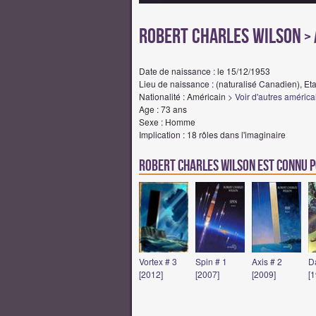
Robert Charles Wilson
> 
Date de naissance : le 15/12/1953
Lieu de naissance : (naturalisé Canadien), Et
Nationalité : Américain
> Voir d'autres américa
Age : 73 ans
Sexe : Homme
Implication : 18 rôles dans l'imaginaire
Robert Charles Wilson est connu p
Vortex # 3
Spin # 1
Axis # 2
D
[2012]
[2007]
[2009]
[