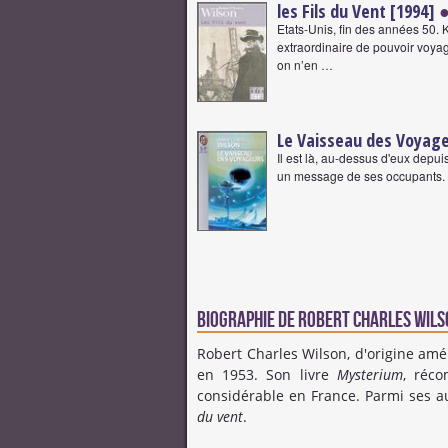
les Fils du Vent [1994]
●
Etats-Unis, fin des années 50. 
extraordinaire de pouvoir voyag
on n’en …
Le Vaisseau des Voyage
Il est là, au-dessus d'eux depu
un message de ses occupants. Vo
Biographie de Robert Charles Wils
Robert Charles Wilson, d'origine am
en 1953. Son livre
Mysterium
, réc
considérable en France. Parmi ses au
du vent
.