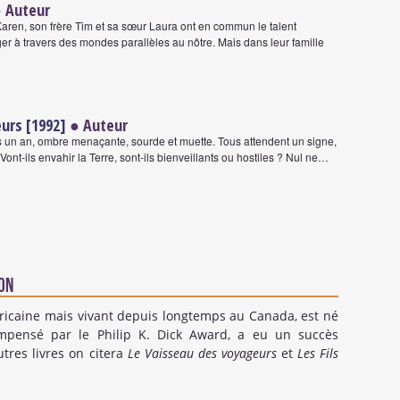
 Auteur
Karen, son frère Tim et sa sœur Laura ont en commun le talent
er à travers des mondes parallèles au nôtre. Mais dans leur famille
urs [1992]
● Auteur
is un an, ombre menaçante, sourde et muette. Tous attendent un signe,
nt-ils envahir la Terre, sont-ils bienveillants ou hostiles ? Nul ne…
on
éricaine mais vivant depuis longtemps au Canada, est né
ompensé par le Philip K. Dick Award, a eu un succès
tres livres on citera
Le Vaisseau des voyageurs
et
Les Fils