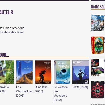
Notre sé
Auteur
ats-Unis d'Amérique
ins dans des livres
our...
arwinia
Les
Blind lake
Le Vaisseau
BIOS [1999]
1998]
Chronolithes
[2005]
des
[2003]
Voyageurs
[1992]
Liens rémun