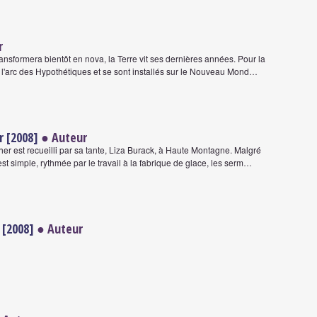
r
ansformera bientôt en nova, la Terre vit ses dernières années. Pour la
 l'arc des Hypothétiques et se sont installés sur le Nouveau Mond…
r [2008]
● Auteur
sher est recueilli par sa tante, Liza Burack, à Haute Montagne. Malgré
st simple, rythmée par le travail à la fabrique de glace, les serm…
 [2008]
● Auteur