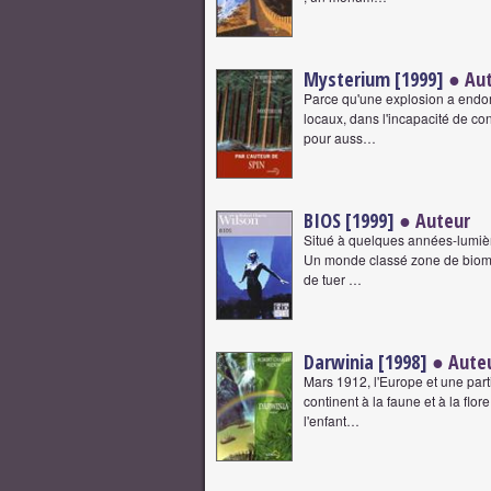
Mysterium [1999]
● Au
Parce qu'une explosion a endo
locaux, dans l'incapacité de con
pour auss…
BIOS [1999]
● Auteur
Situé à quelques années-lumièr
Un monde classé zone de biome
de tuer …
Darwinia [1998]
● Aute
Mars 1912, l'Europe et une part
continent à la faune et à la flo
l'enfant…