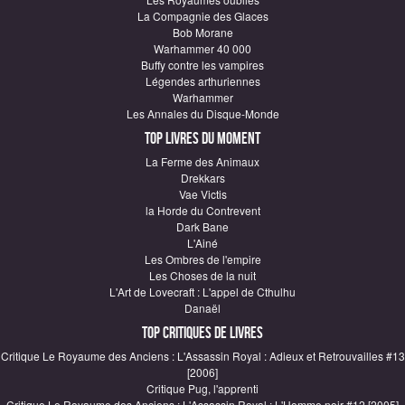
La Compagnie des Glaces
Bob Morane
Warhammer 40 000
Buffy contre les vampires
Légendes arthuriennes
Warhammer
Les Annales du Disque-Monde
Top Livres du moment
La Ferme des Animaux
Drekkars
Vae Victis
la Horde du Contrevent
Dark Bane
L'Ainé
Les Ombres de l'empire
Les Choses de la nuit
L'Art de Lovecraft : L'appel de Cthulhu
Danaël
Top critiques de Livres
Critique Le Royaume des Anciens : L'Assassin Royal : Adieux et Retrouvailles #13
[2006]
Critique Pug, l'apprenti
Critique Le Royaume des Anciens : L'Assassin Royal : L'Homme noir #12 [2005]