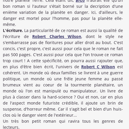
notre planète Terre. Cela étant dit,
BIOS
n'aurait été qu'un
bon roman si l'auteur s'était borné sur la decription d'une
enième variation de la planète en danger. Ici, d'ailleurs, le
danger est mortel pour l'homme, pas pour la planète elle-
même.
L'écriture.
La particularité de ce roman est aussi la qualité de
l'écriture de
Robert Charles Wilson
, dont le style ne
s'embarrasse pas de fioritures pour aller droit au bout. C'est
concis, c'est propre, c'est aussi pour cela que le roman ne fait
pas 500 pages. C'est aussi pour cela que l'on trouve ce roman
trop court ! A cette spécificité, on pourra aussi rajouter que,
en plus d'être bien écrit, l'univers de
Robert C Wilson
est
cohérent. Un monde où deux familles se livrent à une guerre
politique, un monde où une frêle jeune femme au passé
brumeux vient au coeur de la tourmente planétaire, un
monde où l'on est manipulé ou manipulateur. Un livre de
plus à classer dans la hard-science ? Oui et non, car en plus
de l'aspect monde futuriste crédible, il ajoute un brin de
suspense, d'horreur même. Car il s'agit bel et bien d'un huis-
clos où le danger vient de l'extérieur...
Un très bon petit roman qui ravira tous les genres de
lecteurs.