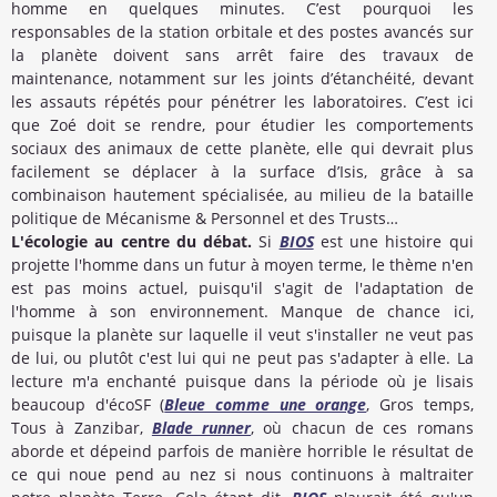
homme en quelques minutes. C’est pourquoi les
responsables de la station orbitale et des postes avancés sur
la planète doivent sans arrêt faire des travaux de
maintenance, notamment sur les joints d’étanchéité, devant
les assauts répétés pour pénétrer les laboratoires. C’est ici
que Zoé doit se rendre, pour étudier les comportements
sociaux des animaux de cette planète, elle qui devrait plus
facilement se déplacer à la surface d’Isis, grâce à sa
combinaison hautement spécialisée, au milieu de la bataille
politique de Mécanisme & Personnel et des Trusts…
L'écologie au centre du débat.
Si
BIOS
est une histoire qui
projette l'homme dans un futur à moyen terme, le thème n'en
est pas moins actuel, puisqu'il s'agit de l'adaptation de
l'homme à son environnement. Manque de chance ici,
puisque la planète sur laquelle il veut s'installer ne veut pas
de lui, ou plutôt c'est lui qui ne peut pas s'adapter à elle. La
lecture m'a enchanté puisque dans la période où je lisais
beaucoup d'écoSF (
Bleue comme une orange
, Gros temps,
Tous à Zanzibar,
Blade runner
, où chacun de ces romans
aborde et dépeind parfois de manière horrible le résultat de
ce qui noue pend au nez si nous continuons à maltraiter