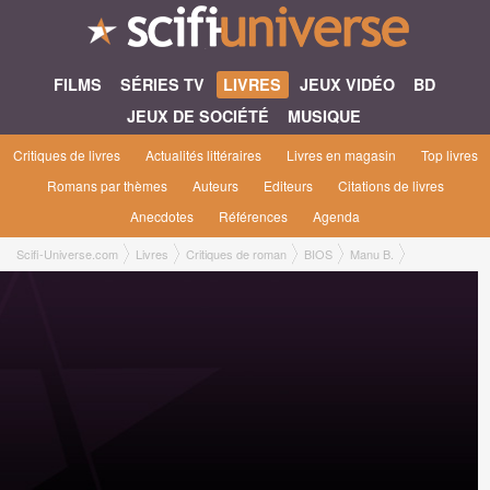
FILMS
SÉRIES TV
LIVRES
JEUX VIDÉO
BD
JEUX DE SOCIÉTÉ
MUSIQUE
Critiques de livres
Actualités littéraires
Livres en magasin
Top livres
Romans par thèmes
Auteurs
Editeurs
Citations de livres
Anecdotes
Références
Agenda
Scifi-Universe.com
Livres
Critiques de roman
BIOS
Manu B.