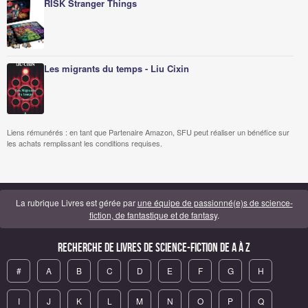
RISK Stranger Things
Les migrants du temps - Liu Cixin
Liens rémunérés : en tant que Partenaire Amazon, SFU peut réaliser un bénéfice sur
les achats remplissant les conditions requises.
La rubrique Livres est gérée par
une équipe de passionné(e)s de science-
fiction, de fantastique et de fantasy
.
Recherche de Livres de science-fiction de A à Z
#
A
B
C
D
E
F
G
H
I
J
K
L
M
N
O
P
Q