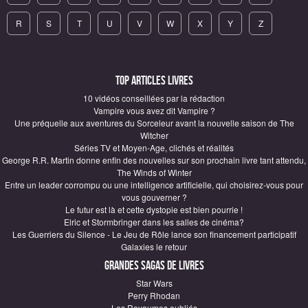
R
S
T
U
V
W
X
Y
Z
Top articles Livres
10 vidéos conseillées par la rédaction
Vampire vous avez dit Vampire ?
Une préquelle aux aventures du Sorceleur avant la nouvelle saison de The
Witcher
Séries TV et Moyen-Age, clichés et réalités
George R.R. Martin donne enfin des nouvelles sur son prochain livre tant attendu,
The Winds of Winter
Entre un leader corrompu ou une intelligence artificielle, qui choisirez-vous pour
vous gouverner ?
Le futur est là et cette dystopie est bien pourrie !
Elric et Stormbringer dans les salles de cinéma?
Les Guerriers du Silence - Le Jeu de Rôle lance son financement participatif
Galaxies le retour
Grandes sagas de Livres
Star Wars
Perry Rhodan
Les Royaumes oubliés