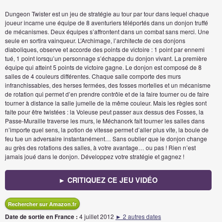
Dungeon Twister est un jeu de stratégie au tour par tour dans lequel chaque
joueur incarne une équipe de 8 aventuriers téléportés dans un donjon truffé
de mécanismes. Deux équipes s’affrontent dans un combat sans merci. Une
seule en sortira vainqueur. L’Archimage, l’architecte de ces donjons
diaboliques, observe et accorde des points de victoire : 1 point par ennemi
tué, 1 point lorsqu’un personnage s’échappe du donjon vivant. La première
équipe qui atteint 5 points de victoire gagne. Le donjon est composé de 8
salles de 4 couleurs différentes. Chaque salle comporte des murs
infranchissables, des herses fermées, des fosses mortelles et un mécanisme
de rotation qui permet d’en prendre contrôle et de la faire tourner ou de faire
tourner à distance la salle jumelle de la même couleur. Mais les règles sont
faite pour être twistées : la Voleuse peut passer aux dessus des Fosses, la
Passe-Muraille traverse les murs, le Méchanork fait tourner les salles dans
n’importe quel sens, la potion de vitesse permet d’aller plus vite, la boule de
feu tue un adversaire instantanément… Sans oublier que le donjon change
au grès des rotations des salles, à votre avantage… ou pas ! Rien n’est
jamais joué dans le donjon. Développez votre stratégie et gagnez !
► CRITIQUEZ CE JEU VIDÉO
Rechercher sur Amazon.fr
Date de sortie en France :
4 juillet 2012
► 2 autres dates