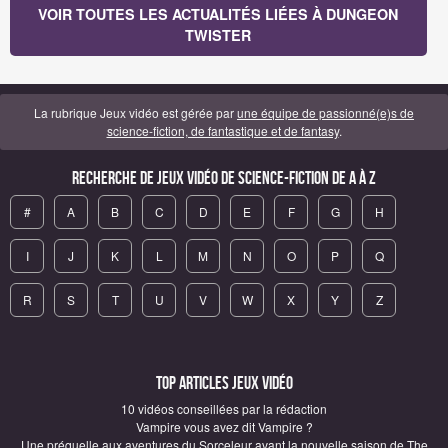
VOIR TOUTES LES ACTUALITÉS LIÉES À DUNGEON
TWISTER
La rubrique Jeux vidéo est gérée par
une équipe de passionné(e)s de
science-fiction, de fantastique et de fantasy
.
Recherche de Jeux vidéo de science-fiction de A à Z
#
A
B
C
D
E
F
G
H
I
J
K
L
M
N
O
P
Q
R
S
T
U
V
W
X
Y
Z
Top articles Jeux vidéo
10 vidéos conseillées par la rédaction
Vampire vous avez dit Vampire ?
Une préquelle aux aventures du Sorceleur avant la nouvelle saison de The