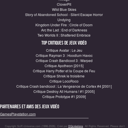
CloverPit
Wild Blue Skies
Story of Abandoned School - Silent Escape Horror
Undying
Kingdom Under Fire : Circle of Doom
Arc the Lad : End of Darkness
Two Worlds II : Shattered Embrace
Top critiques de Jeux vidéo
Critique Avatar : Le Jeu
Critique Rayman 3 : Hoodlum Havoc
Critique Crash Bandicoot 3 : Warped
Critique Apotheon [2015]
Critique Harry Potter et la Coupe de Feu
Critique Shrek le troisième
Critique LocoRoco
Critique Crash bandicoot : La Vengeance de Cortex #4 [2001]
Critique Destroy All Humans ! #1 [2005]
Critique Prototype #1 [2009]
Partenaires et amis des jeux vidéo
GamesPlaystation.com
Copyright SciFi-Universe.com (1996-2026). Créé par
DQcréations
. All Rights Reserved. Please don’t