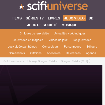
FILMS
SÉRIES TV
LIVRES
JEUX VIDÉO
BD
JEUX DE SOCIÉTÉ
MUSIQUE
Critiques de jeux vidéo
Actualités vidéoludiques
Jeux vidéo en magasin
Vidéos de jeux
Top jeux vidéo
Jeux vidéo par thèmes
Concepteurs
Personnages
Editeurs
Screenshots
Citations
Anecdotes
Références
Agenda
Scifi-Universe.com
la saga Dungeon Twister
Dungeon Twister [2012]