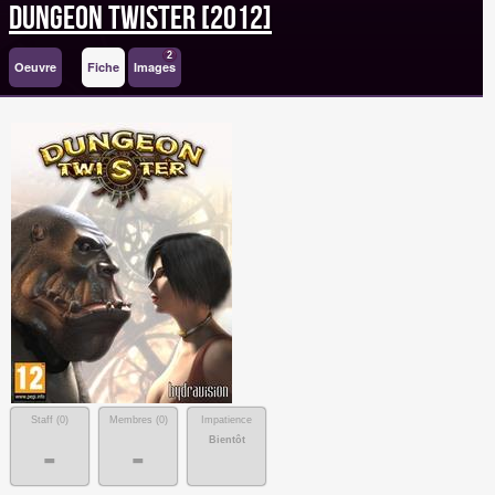
Dungeon Twister [2012]
2
Oeuvre
Fiche
Images
Staff (
0
)
Membres (
0
)
Impatience
Bientôt
-
-