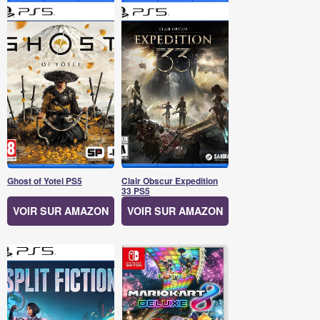
Ghost of Yotei PS5
Clair Obscur Expedition
33 PS5
VOIR SUR AMAZON
VOIR SUR AMAZON