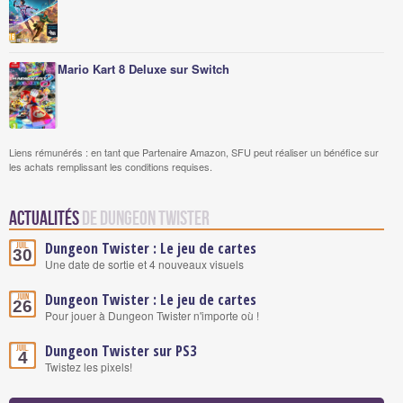
Mario Kart 8 Deluxe sur Switch
Liens rémunérés : en tant que Partenaire Amazon, SFU peut réaliser un bénéfice sur
les achats remplissant les conditions requises.
Actualités
de Dungeon Twister
Dungeon Twister : Le jeu de cartes
Juil.
30
Une date de sortie et 4 nouveaux visuels
Dungeon Twister : Le jeu de cartes
Juin
26
Pour jouer à Dungeon Twister n'importe où !
Dungeon Twister sur PS3
Juil.
4
Twistez les pixels!