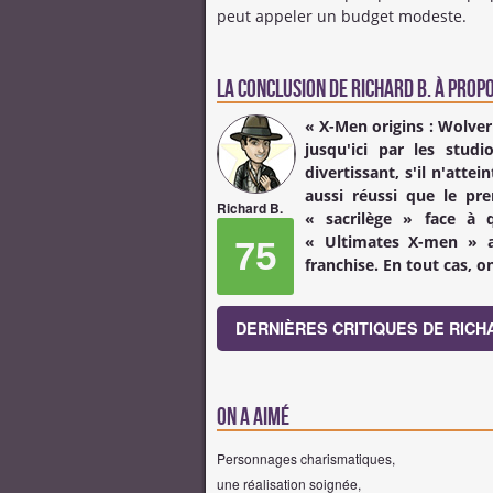
peut appeler un budget modeste.
La conclusion de
Richard B.
à propo
« X-Men origins : Wolver
jusqu'ici par les stud
divertissant, s'il n'atte
aussi réussi que le pre
Richard B.
« sacrilège » face à q
« Ultimates X-men » av
75
franchise. En tout cas, o
DERNIÈRES CRITIQUES DE RICH
On a aimé
Personnages charismatiques,
une réalisation soignée,