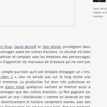
Liens rémun
réaliser un 
requises.
t Final
,
David Benioff
et
Skip Woods
privilégient dans
rsonnages avant les scènes d'actions. Le résultat est bien
pathiser et compatir avec les émotions des personnages,
s d'apprécier les morceaux de bravoure qui ne sont pas
e compte que bien qu'il soit rentable d'engager un « Yes-
X-Men 3
», cela ne servait pas sur le long terme une
té immense. La production fut donc très judicieuse en
mme
Gavin Hood
, quelqu'un sachant se montrer aussi à
rsonnages que des scènes d'actions. Le film gagnant sur
evant un vrai « blockbuster » comme on aimerait en voir
t divertissement et histoire rondement menée, avec des
e d'inspiration n'y est pas pour rien). Bon par moment,