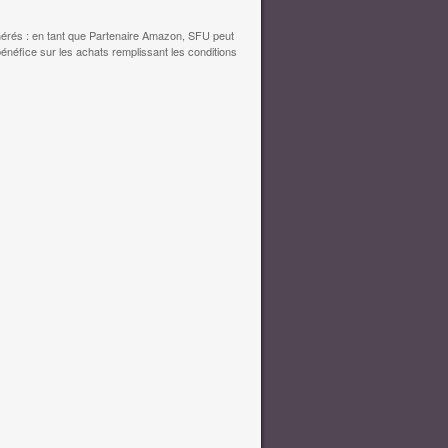
érés : en tant que Partenaire Amazon, SFU peut
bénéfice sur les achats remplissant les conditions