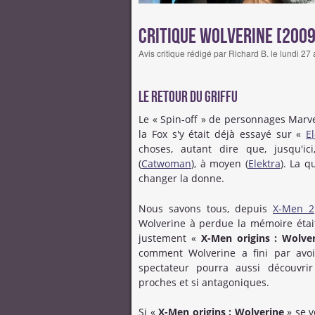
Critique Wolverine [2009
Avis critique rédigé par Richard B. le lundi 27
Le retour du griffu
Le « Spin-off » de personnages Mar
la Fox s'y était déjà essayé sur «
E
choses, autant dire que, jusqu'ic
(
Catwoman
), à moyen (
Elektra
). La q
changer la donne.
Nous savons tous, depuis
X-Men 2
Wolverine à perdue la mémoire était
justement «
X-Men origins : Wolve
comment Wolverine a fini par avo
spectateur pourra aussi découvri
proches et si antagoniques.
Si «
X-Men origins : Wolverine
» se v