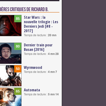
ières critiques de Richard B.
Star Wars : la
85
nouvelle trilogie : Les
Derniers Jedi [#8 -
2017]
Temps de lecture :
20 mn
Dernier train pour
80
Busan [2016]
Temps de lecture :
4 mn 28
Wyrmwood
50
Temps de lecture :
4 mn 7
Automata
65
Temps de lecture :
5 mn 14