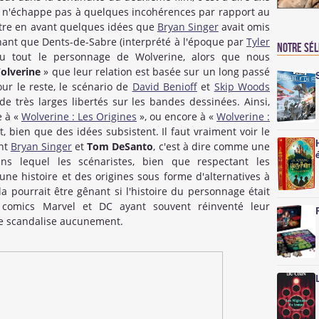
il n'échappe pas à quelques incohérences par rapport au
tre en avant quelques idées que
Bryan Singer
avait omis
onnant que Dents-de-Sabre (interprété à l'époque par
Tyler
Notre sé
u tout le personnage de Wolverine, alors que nous
Wolverine
» que leur relation est basée sur un long passé
ur le reste, le scénario de
David Benioff
et
Skip Woods
de très larges libertés sur les bandes dessinées. Ainsi,
e à «
Wolverine : Les Origines
», ou encore à «
Wolverine :
 bien que des idées subsistent. Il faut vraiment voir le
ant
Bryan Singer
et
Tom DeSanto
, c'est à dire comme une
ns lequel les scénaristes, bien que respectant les
une histoire et des origines sous forme d'alternatives à
a pourrait être gênant si l'histoire du personnage était
 comics Marvel et DC ayant souvent réinventé leur
me scandalise aucunement.