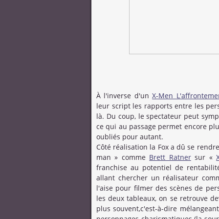
À l'inverse d'un
X-Men L'affrontemen
leur script les rapports entre les pe
là. Du coup, le spectateur peut sym
ce qui au passage permet encore plu
oubliés pour autant.
Côté réalisation la Fox a dû se rendr
man » comme
Brett Ratner
sur «
franchise au potentiel de rentabili
allant chercher un réalisateur co
l'aise pour filmer des scènes de pe
les deux tableaux, on se retrouve d
plus souvent,c'est-à-dire mélangean
personnages charismatiques (la sourc