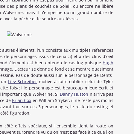
se des plans de couchés de Soleil, ou encore ne libère
en Wolverine, mais il n'empêche qu'un grand nombre de
le avec la pêche et le sourire aux lèvres.
 autres éléments, l'un consiste aux multiples références
 de personnages issus de ceux-ci) et à des clins d'oeil
cond élément est bien entendu le casting puisque
Hugh
onnage. L'acteur se donne à fond et se montre quasiment
dessiné. Pas de doute aussi sur le personnage de Dents-
r un
Liev Schreiber
motivé à faire oublier celui de Tyler
ette fois-ci le personnage est beaucoup mieux écrit et
si important que Wolverine. Si
Danny Huston
n'arrive pas
nce de
Brian Cox
en William Stryker, il ne reste pas moins
é avant tout sur ces 3 personnages, le reste du casting et
côté figuration.
n côté effets spéciaux, si l'ensemble tient la route on
 peuvent surprendre vu qu'on n’est pas face à ce que l'on