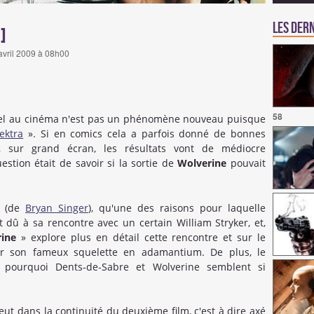
Les dern
]
 avril 2009 à 08h00
58
vel au cinéma n'est pas un phénomène nouveau puisque
lektra
». Si en comics cela a parfois donné de bonnes
i, sur grand écran, les résultats vont de médiocre
uestion était de savoir si la sortie de
Wolverine
pouvait
(de
Bryan Singer
), qu'une des raisons pour laquelle
 dû à sa rencontre avec un certain William Stryker, et,
rine
» explore plus en détail cette rencontre et sur le
ir son fameux squelette en adamantium. De plus, le
r pourquoi Dents-de-Sabre et Wolverine semblent si
eut dans la continuité du deuxième film, c'est à dire axé