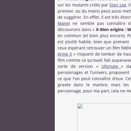
sur les mutants créés par
Stan Lee
, 
premier, ou du moins peut aussi met
de suggérer. En effet, il est très ét
Mane
) ne semble pas connaître d
découvrons dans «
X-Men origins : 
en commun (et bien plus encore). Po
est plutôt habile, bien que prenant 
ceux espérant retrouver un film fidèl
Arme X
» risquent de tomber de haut,
film comme ce qu'avait fait auparav
sorte de version «
Ultimate
» da
personnages et l'univers, proposent 
ce que l'on peut connaître d'eux. Cel
gravée dans le marbre, mais les
personnage, pour ma part, cela ne 