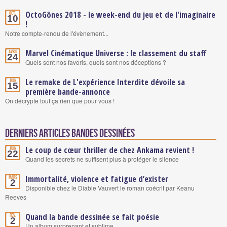
OctoGônes 2018 - le week-end du jeu et de l'imaginaire
Oct.
10
!
Notre compte-rendu de l'évènement...
Marvel Cinématique Universe : le classement du staff
Avril
24
Quels sont nos favoris, quels sont nos déceptions ?
Le remake de L'expérience Interdite dévoile sa
Juin
15
première bande-annonce
On décrypte tout ça rien que pour vous !
Derniers articles Bandes Dessinées
Le coup de cœur thriller de chez Ankama revient !
Juin
22
Quand les secrets ne suffisent plus à protéger le silence
Immortalité, violence et fatigue d’exister
Mars
2
Disponible chez le Diable Vauvert le roman coécrit par Keanu
Reeves
Quand la bande dessinée se fait poésie
Fév.
2
Un album surprenant et sublime