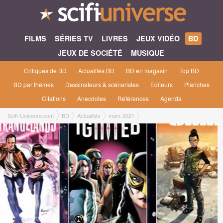
FILMS
SÉRIES TV
LIVRES
JEUX VIDÉO
BD
JEUX DE SOCIÉTÉ
MUSIQUE
Critiques de BD
Actualités BD
BD en magasin
Top BD
BD par thèmes
Dessinateurs & scénaristes
Editeurs
Planches
Citations
Anecdotes
Références
Agenda
Scifi-Universe.com
BD
Actualités
mars 2021