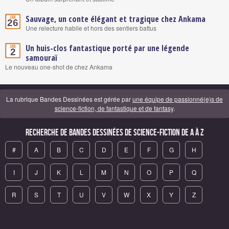
Sauvage, un conte élégant et tragique chez Ankama
Jan.
26
Une relecture habile et hors des sentiers battus
Un huis-clos fantastique porté par une légende
Jan.
2
samouraï
Le nouveau one-shot de chez Ankama
La rubrique Bandes Dessinées est gérée par
une équipe de passionné(e)s de
science-fiction, de fantastique et de fantasy
.
Recherche de Bandes Dessinées de science-fiction de A à Z
#
A
B
C
D
E
F
G
H
I
J
K
L
M
N
O
P
Q
R
S
T
U
V
W
X
Y
Z