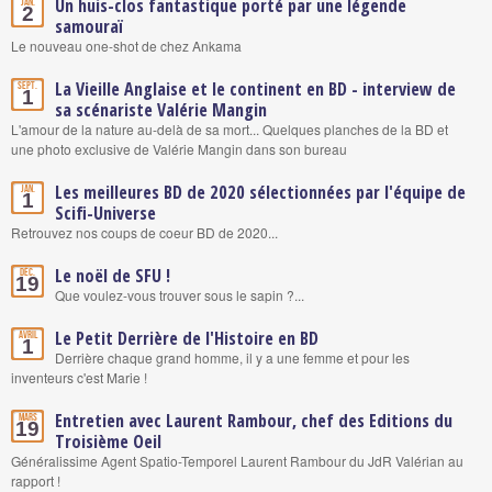
Un huis-clos fantastique porté par une légende
Jan.
2
samouraï
Le nouveau one-shot de chez Ankama
La Vieille Anglaise et le continent en BD - interview de
Sept.
1
sa scénariste Valérie Mangin
L'amour de la nature au-delà de sa mort... Quelques planches de la BD et
une photo exclusive de Valérie Mangin dans son bureau
Les meilleures BD de 2020 sélectionnées par l'équipe de
Jan.
1
Scifi-Universe
Retrouvez nos coups de coeur BD de 2020...
Le noël de SFU !
Déc.
19
Que voulez-vous trouver sous le sapin ?...
Le Petit Derrière de l'Histoire en BD
Avril
1
Derrière chaque grand homme, il y a une femme et pour les
inventeurs c'est Marie !
Entretien avec Laurent Rambour, chef des Editions du
Mars
19
Troisième Oeil
Généralissime Agent Spatio-Temporel Laurent Rambour du JdR Valérian au
rapport !