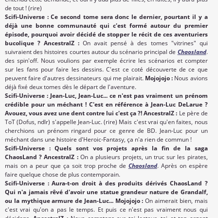
de tout ! (rire)
Scifi-Universe : Ce second tome sera donc le dernier, pourtant il y a
déjà une bonne communauté qui c'est formé autour du premier
épisode, pourquoi avoir décidé de stopper le récit de ces aventuriers
bucolique ? AncestralZ :
On avait pensé à des tomes "vitrines" qui
suivraient des histoires courtes autour du scénario principal de
Chaosland
.
des spin'off. Nous voulions par exemple écrire les scénarios et compter
sur les fans pour faire les dessins. C'est ce coté découverte de ce que
peuvent faire d'autres dessinateurs qui me plairait.
Mojojojo :
Nous avions
déjà fixé deux tomes dès le départ de l'aventure.
Scifi-Universe : Jean-Luc, Jean-Luc... ce n'est pas vraiment un prénom
crédible pour un méchant ! C'est en référence à Jean-Luc DeLarue ?
Avouez, vous avez une dent contre lui c'est ça ?! AncestralZ :
Le père de
ToT (Dofus, ndlr) s'appelle Jean-Luc. (rire) Mais c'est vrai qu'en faites, nous
cherchions un prénom ringard pour ce genre de BD. Jean-Luc pour un
méchant dans une histoire d'Heroic-Fantasy, ça n'a rien de commun !
Scifi-Universe : Quels sont vos projets après la fin de la saga
ChaosLand ? AncestralZ :
On a plusieurs projets, un truc sur les pirates,
mais on a peur que ça soit trop proche de
Chaosland
. Après on espère
faire quelque chose de plus contemporain.
Scifi-Universe : Aura-t-on droit à des produits dérivés ChaosLand ?
Qui n'a jamais rêvé d'avoir une statue grandeur nature de Grandalf,
ou la mythique armure de Jean-Luc... Mojojojo :
On aimerait bien, mais
c'est vrai qu'on a pas le temps. Et puis ce n'est pas vraiment nous qui