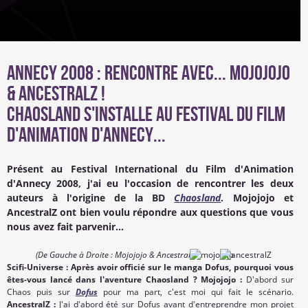
Annecy 2008 : Rencontre avec... Mojojojo
& AncestralZ !
Chaosland s'installe au Festival du film
d'animation d'Annecy...
Présent au Festival International du Film d'Animation
d'Annecy 2008, j'ai eu l'occasion de rencontrer les deux
auteurs à l'origine de la BD
Chaosland
. Mojojojo et
AncestralZ ont bien voulu répondre aux questions que vous
nous avez fait parvenir...
(De Gauche à Droite : Mojojojo & AncestralZ)
Scifi-Universe : Après avoir officié sur le manga Dofus, pourquoi vous
êtes-vous lancé dans l'aventure Chaosland ? Mojojojo :
D'abord sur
Chaos puis sur
Dofus
pour ma part, c'est moi qui fait le scénario.
AncestralZ :
J'ai d'abord été sur Dofus avant d'entreprendre mon projet