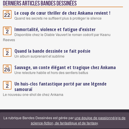
Derniers articles Bandes Dessinées
Le coup de cœur thriller de chez Ankama revient !
Juin
22
Quand les secrets ne suffisent plus à protéger le silence
Immortalité, violence et fatigue d’exister
Mars
2
Disponible chez le Diable Vauvert le roman coécrit par Keanu
Reeves
Quand la bande dessinée se fait poésie
Fév.
2
Un album surprenant et sublime
Sauvage, un conte élégant et tragique chez Ankama
Jan.
26
Une relecture habile et hors des sentiers battus
Un huis-clos fantastique porté par une légende
Jan.
2
samouraï
Le nouveau one-shot de chez Ankama
La rubrique Bandes Dessinées est gérée par
une équipe de passionné(e)s de
science-fiction, de fantastique et de fantasy
.