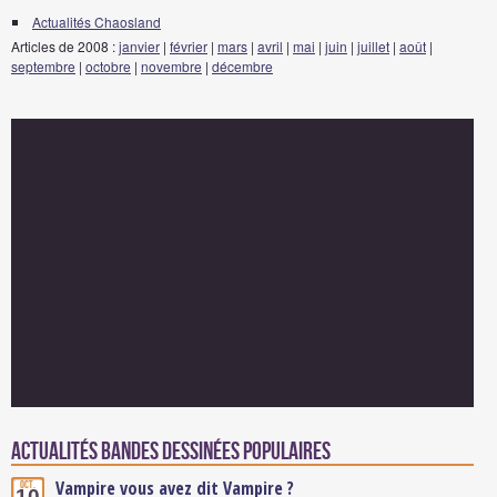
Actualités Chaosland
Articles de 2008 :
janvier
|
février
|
mars
|
avril
|
mai
|
juin
|
juillet
|
août
|
septembre
|
octobre
|
novembre
|
décembre
Actualités Bandes Dessinées populaires
Vampire vous avez dit Vampire ?
Oct.
10