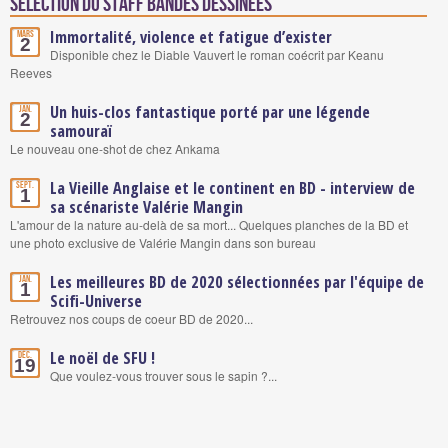
Sélection du staff Bandes Dessinées
Immortalité, violence et fatigue d’exister
Mars
2
Disponible chez le Diable Vauvert le roman coécrit par Keanu
Reeves
Un huis-clos fantastique porté par une légende
Jan.
2
samouraï
Le nouveau one-shot de chez Ankama
La Vieille Anglaise et le continent en BD - interview de
Sept.
1
sa scénariste Valérie Mangin
L'amour de la nature au-delà de sa mort... Quelques planches de la BD et
une photo exclusive de Valérie Mangin dans son bureau
Les meilleures BD de 2020 sélectionnées par l'équipe de
Jan.
1
Scifi-Universe
Retrouvez nos coups de coeur BD de 2020...
Le noël de SFU !
Déc.
19
Que voulez-vous trouver sous le sapin ?...