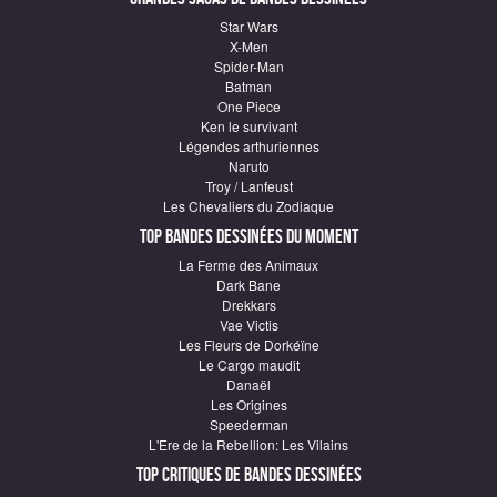
Star Wars
X-Men
Spider-Man
Batman
One Piece
Ken le survivant
Légendes arthuriennes
Naruto
Troy / Lanfeust
Les Chevaliers du Zodiaque
Top Bandes Dessinées du moment
La Ferme des Animaux
Dark Bane
Drekkars
Vae Victis
Les Fleurs de Dorkéïne
Le Cargo maudit
Danaël
Les Origines
Speederman
L'Ere de la Rebellion: Les Vilains
Top critiques de Bandes Dessinées