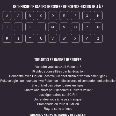
Recherche de Bandes Dessinées de science-fiction de A à Z
#
A
B
C
D
E
F
G
H
I
J
K
L
M
N
O
P
Q
R
S
T
U
V
W
X
Y
Z
Top articles Bandes Dessinées
Vampire vous avez dit Vampire ?
10 vidéos conseillées par la rédaction
Rencontre avec Liguori Lecomte, un chef cuisinier véritablement geek
Pokécologie : un nouveau livre Pokémon mêle science et comportement animalier
Site officiel des Légendaires en ligne!
Quatre one-shots pour découvrir l’univers Valiant
Les légendaires sur SCIFI !!
Un rendez-vous à ne pas manquer
Promenade en terre du Milieu
Ray, la série animée
Grandes sagas de Bandes Dessinées