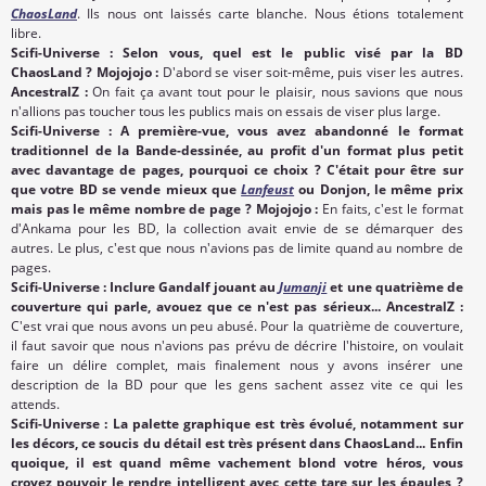
ChaosLand
. Ils nous ont laissés carte blanche. Nous étions totalement
libre.
Scifi-Universe : Selon vous, quel est le public visé par la BD
ChaosLand ? Mojojojo :
D'abord se viser soit-même, puis viser les autres.
AncestralZ :
On fait ça avant tout pour le plaisir, nous savions que nous
n'allions pas toucher tous les publics mais on essais de viser plus large.
Scifi-Universe : A première-vue, vous avez abandonné le format
traditionnel de la Bande-dessinée, au profit d'un format plus petit
avec davantage de pages, pourquoi ce choix ? C'était pour être sur
que votre BD se vende mieux que
Lanfeust
ou Donjon, le même prix
mais pas le même nombre de page ? Mojojojo :
En faits, c'est le format
d'Ankama pour les BD, la collection avait envie de se démarquer des
autres. Le plus, c'est que nous n'avions pas de limite quand au nombre de
pages.
Scifi-Universe : Inclure Gandalf jouant au
Jumanji
et une quatrième de
couverture qui parle, avouez que ce n'est pas sérieux... AncestralZ :
C'est vrai que nous avons un peu abusé. Pour la quatrième de couverture,
il faut savoir que nous n'avions pas prévu de décrire l'histoire, on voulait
faire un délire complet, mais finalement nous y avons insérer une
description de la BD pour que les gens sachent assez vite ce qui les
attends.
Scifi-Universe : La palette graphique est très évolué, notamment sur
les décors, ce soucis du détail est très présent dans ChaosLand... Enfin
quoique, il est quand même vachement blond votre héros, vous
croyez pouvoir le rendre intelligent avec cette tare sur les épaules ?