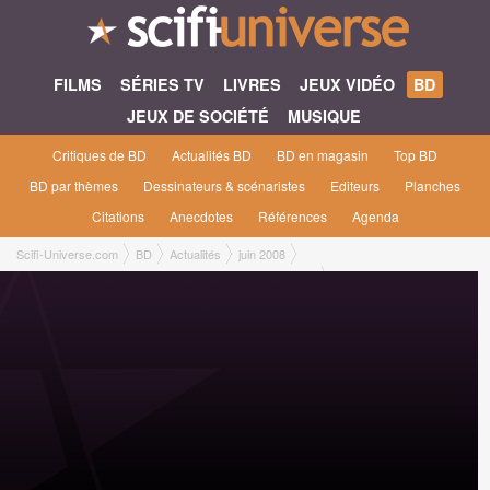
FILMS
SÉRIES TV
LIVRES
JEUX VIDÉO
BD
JEUX DE SOCIÉTÉ
MUSIQUE
Critiques de BD
Actualités BD
BD en magasin
Top BD
BD par thèmes
Dessinateurs & scénaristes
Editeurs
Planches
Citations
Anecdotes
Références
Agenda
Scifi-Universe.com
BD
Actualités
juin 2008
Annecy 2008 : Rencontre avec... Mojojojo & AncestralZ !