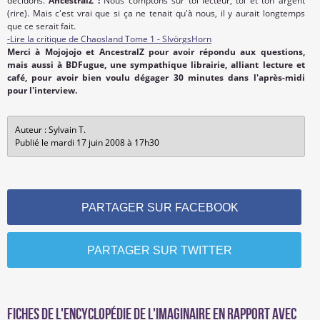
décidons.
AncestralZ :
Nous comptons sur toi lecteur, toi et ton argent
(rire). Mais c'est vrai que si ça ne tenait qu'à nous, il y aurait longtemps
que ce serait fait.
-Lire la critique de Chaosland Tome 1 - SlvörgsHorn
Merci à Mojojojo et AncestralZ pour avoir répondu aux questions,
mais aussi à BDFugue, une sympathique librairie, alliant lecture et
café, pour avoir bien voulu dégager 30 minutes dans l'après-midi
pour l'interview.
Auteur : Sylvain T.
Publié le mardi 17 juin 2008 à 17h30
PARTAGER SUR FACEBOOK
PARTAGER SUR TWITTER
Fiches de l'encyclopédie de l'imaginaire en rapport avec