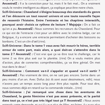
AncestralZ :
Il a la conviction pour lui, mais il le fait mal... On a vraiment
voulu le rendre intelligent au départ, ça explique peut être notre choix.
Scifi-Universe : Chaosland s'éloigne beaucoup des standards du genre
et l'on découvre un tout nouvel univers et une toute nouvelle façon
de ressentir l'histoire. Entre l'entracte et les chapitres interactifs,
pourquoi avoir choisis ce rythme de lecture ? Mojojojo :
On a fait ce
qu'on a pu.
AncestralZ :
Nous sommes les recruteurs du Chaosland. Pour
ce qui est de l'entracte c'est pour un délire avec le cinéma belge, car en
Belgique, il y a encore une entracte permettant d'acheter des boissons ou
bonbons. C'est un clin d'œil (rire).
Scifi-Universe : Dans le tome 1 vous avez fait mourir le héros, terrible
erreur de votre part, mais alors, a quoi doit-on s'attendre dans le
tome 2 ? AncestralZ :
C'est vrai que ça va être tout le challenge, car le
tome 2 va être plus axé sur la planète. (rire) On a voulu mettre plus
d'action, plus de conneries compréhensibles, ça va être génial. On met
tout dans le deux !
Scifi-Universe : Comment va-t-il s'appeler et quand va-t-il sortir ?
AncestralZ :
Pas vraiment de titre, on ne sait pas encore. Sortie dans un
peu moins d'un an. Avec Dofus
(où ils sont aussi dessinateurs, ndlr)
, nous
n'avons pas un temps assez long pour être plus rapide. Pour tout dire,
nous sommes déjà en retard sur la commande initiale... (rire)
Scifi-Universe : J'ai remarqué une chose dans les aventures de
Chaosland, la gente féminine n'est pas assez présente, et la parité
dans tout ça, ce n'est pas très légal tout ça !? AncestralZ :
Nous avons
entendu cette demande, et oui il y aua plus de filles, en faites, il y aura plus