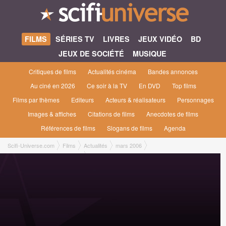
FILMS
SÉRIES TV
LIVRES
JEUX VIDÉO
BD
JEUX DE SOCIÉTÉ
MUSIQUE
Critiques de films
Actualités cinéma
Bandes annonces
Au ciné en 2026
Ce soir à la TV
En DVD
Top films
Films par thèmes
Editeurs
Acteurs & réalisateurs
Personnages
Images & affiches
Citations de films
Anecdotes de films
Références de films
Slogans de films
Agenda
Scifi-Universe.com
Films
Actualités
mars 2006
Shaun of the Dead, le Podcast