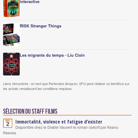
interactive
RISK Stranger Things
Les migrants du temps - Liu Cixin
Liens rémunérés : en tant que Partenaire Amazon, SFU peut réaliser un bénéfice sur
les achats remplissant les conditions requises.
Sélection du staff Films
Immortalité, violence et fatigue d’exister
Mars
2
Disponible chez le Diable Vauvert le roman coécrit par Keanu
Reeves