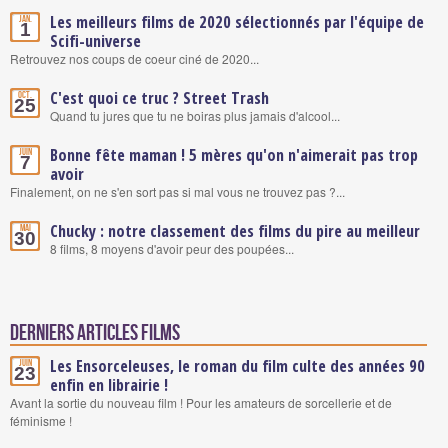
Les meilleurs films de 2020 sélectionnés par l'équipe de
Jan.
1
Scifi-universe
Retrouvez nos coups de coeur ciné de 2020...
C'est quoi ce truc ? Street Trash
Oct.
25
Quand tu jures que tu ne boiras plus jamais d'alcool...
Bonne fête maman ! 5 mères qu'on n'aimerait pas trop
Juin
7
avoir
Finalement, on ne s'en sort pas si mal vous ne trouvez pas ?...
Chucky : notre classement des films du pire au meilleur
Mai
30
8 films, 8 moyens d'avoir peur des poupées...
Derniers articles Films
Les Ensorceleuses, le roman du film culte des années 90
Juin
23
enfin en librairie !
Avant la sortie du nouveau film ! Pour les amateurs de sorcellerie et de
féminisme !