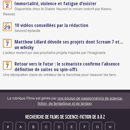
Immortalité, violence et fatigue d’exister
Mars
2
Disponible chez le Diable Vauvert le roman coécrit par Keanu
Reeves
10 vidéos conseillées par la rédaction
Oct.
29
Second épisode
Matthew Lillard dévoile ses projets dont Scream 7 et...
Mai
7
un whisky
L’acteur revient sur ses prochains projets inspirés par l'imaginaire
Retour vers le Futur : le scénariste confirme l'absence
Mai
7
définitive de suites ou spin-offs
Une déclaration claire du créateur de la franchise pour rassurer les fans
La rubrique Films est gérée par
une équipe de passionné(e)s de science-
fiction, de fantastique et de fantasy
.
Recherche de Films de science-fiction de A à Z
#
A
B
C
D
E
F
G
H