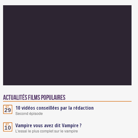
Actualités Films populaires
10 vidéos conseillées par la rédaction
Oct.
29
Second épisode
Vampire vous avez dit Vampire ?
Oct.
10
L'essai le plus complet sur le vampire