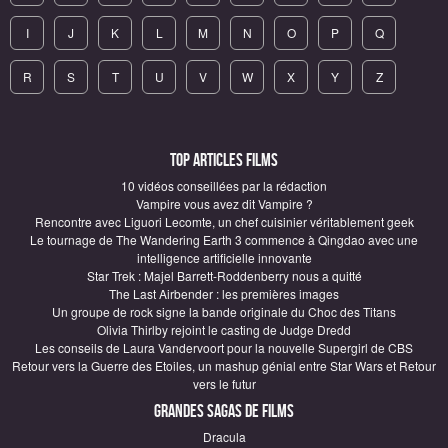
I
J
K
L
M
N
O
P
Q
R
S
T
U
V
W
X
Y
Z
Top articles Films
10 vidéos conseillées par la rédaction
Vampire vous avez dit Vampire ?
Rencontre avec Liguori Lecomte, un chef cuisinier véritablement geek
Le tournage de The Wandering Earth 3 commence à Qingdao avec une
intelligence artificielle innovante
Star Trek : Majel Barrett-Roddenberry nous a quitté
The Last Airbender : les premières images
Un groupe de rock signe la bande originale du Choc des Titans
Olivia Thirlby rejoint le casting de Judge Dredd
Les conseils de Laura Vandervoort pour la nouvelle Supergirl de CBS
Retour vers la Guerre des Etoiles, un mashup génial entre Star Wars et Retour
vers le futur
Grandes sagas de Films
Dracula