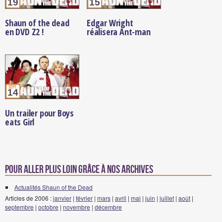
19
15
Shaun of the dead
Edgar Wright
en DVD Z2 !
réalisera Ant-man
sept.
14
Un trailer pour Boys
eats Girl
Pour aller plus loin grâce à nos archives
Actualités Shaun of the Dead
Articles de 2006 :
janvier
|
février
|
mars
|
avril
|
mai
|
juin
|
juillet
|
août
|
septembre
|
octobre
|
novembre
|
décembre