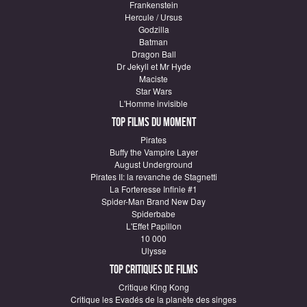
Frankenstein
Hercule / Ursus
Godzilla
Batman
Dragon Ball
Dr Jekyll et Mr Hyde
Maciste
Star Wars
L'Homme invisible
Top Films du moment
Pirates
Buffy the Vampire Layer
August Underground
Pirates II: la revanche de Stagnetti
La Forteresse Infinie #1
Spider-Man Brand New Day
Spiderbabe
L'Effet Papillon
10 000
Ulysse
Top critiques de Films
Critique King Kong
Critique les Evadés de la planète des singes