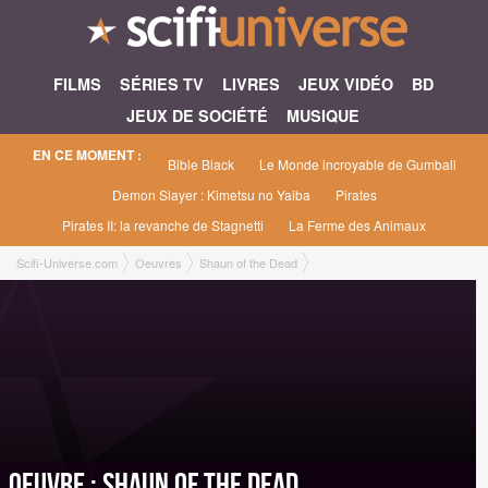
FILMS
SÉRIES TV
LIVRES
JEUX VIDÉO
BD
JEUX DE SOCIÉTÉ
MUSIQUE
EN CE MOMENT :
Bible Black
Le Monde incroyable de Gumball
Demon Slayer : Kimetsu no Yaiba
Pirates
Pirates II: la revanche de Stagnetti
La Ferme des Animaux
Scifi-Universe.com
Oeuvres
Shaun of the Dead
Oeuvre : Shaun of the Dead