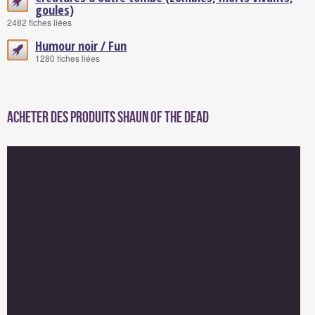
goules)
2482 fiches liées
Humour noir / Fun
1280 fiches liées
Acheter des produits Shaun of the Dead