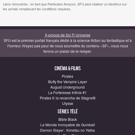
Liens rémunérés : en tant que Partenaire Amazon, SFU peut réaliser un bénéfice sur
les achats remplissant les conditions requises.
À propos de Sci Fi Universe
SFU est le premier portail français dédié à la science-fiction au fantastique et à
l'horreur. N'ayez pas peur de nous soumettre du contenu «SF», nous nous
ferons un plaisir de le relayer.
Cinéma & Films
Pirates
Buffy the Vampire Layer
August Underground
La Forteresse Infinie #1
Pirates II: la revanche de Stagnetti
Ulysse
Séries télé
Bible Black
Le Monde incroyable de Gumball
Demon Slayer : Kimetsu no Yaiba