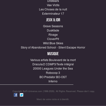
Drekkars
Vae Victis
Les Choses de la nuit
Exterminateur 17
Jeux & JDR
Grave Seasons
Duskfade
Rivage
CloverPit
Wild Blue Skies
Story of Abandoned School - Silent Escape Horror
Musique
Various artists Boulevard de la mort
Dracula/2 CDMP3/Texte intégral
20000 Leagues Under the Sea
Robocop 3
BO Predator BO-OST
Inferno
Copyright SciFi-Universe.com (1996-2026). All Rights Reserved. Please don’t copy.
Merci de votre visite et à bientôt.