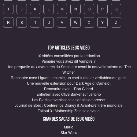
I
J
K
L
M
N
O
P
Q
R
S
T
U
V
W
X
Y
Z
Top articles Jeux vidéo
10 vidéos conseillées par la rédaction
Vampire vous avez dit Vampire ?
Une préquelle aux aventures du Sorceleur avant la nouvelle saison de The
Witcher
Rencontre avec Liguori Lecomte, un chef cuisinier véritablement geek
Une nouvelle extension pour Dark Age of Camelot
Rencontre avec... Ron Gilbert
Entretien avec Clive Barker sur Jericho
Les Blorks envahissent les débits de presse
Journal de Bord : Conférence Disney & Avant-première mondiale
Fallout 3 : Mothership Zeta se dévoile
Grandes sagas de Jeux vidéo
Mario
Star Wars