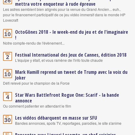
26
mettra votre enqueteur à rude épreuve
Les astres semblent bien alignés pour la venue du Grand Ancien... euh..
pour le financement participatif de ce jeu vidéo immersif dans le monde HP
Lovecraft
OctoGônes 2018 - le week-end du jeu et de l'imaginaire
Oct.
10
!
Notre compte-rendu de l'évènement...
Festival International des Jeux de Cannes, édition 2018
Mars
2
L'équipe y était, et vous ramène de l'info toute chaude
Mark Hamill reprend un tweet de Trump avec la voix du
Jan.
10
Joker
Défi relevé pour le champion de la Force
Star Wars Battlefront Rogue One: Scarif - la bande
Déc.
4
annonce
Ou comment patienter en attendant le film
Les vidéos débarquent en masse sur SFU
Oct.
30
Bandes annonces, spots TV, reportages, parodies, le site s'anime
Oct.