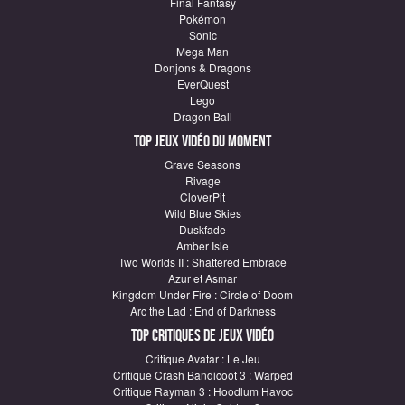
Final Fantasy
Pokémon
Sonic
Mega Man
Donjons & Dragons
EverQuest
Lego
Dragon Ball
Top Jeux vidéo du moment
Grave Seasons
Rivage
CloverPit
Wild Blue Skies
Duskfade
Amber Isle
Two Worlds II : Shattered Embrace
Azur et Asmar
Kingdom Under Fire : Circle of Doom
Arc the Lad : End of Darkness
Top critiques de Jeux vidéo
Critique Avatar : Le Jeu
Critique Crash Bandicoot 3 : Warped
Critique Rayman 3 : Hoodlum Havoc