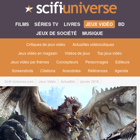
FILMS
SÉRIES TV
LIVRES
JEUX VIDÉO
BD
JEUX DE SOCIÉTÉ
MUSIQUE
Critiques de jeux vidéo
Actualités vidéoludiques
Jeux vidéo en magasin
Vidéos de jeux
Top jeux vidéo
Jeux vidéo par thèmes
Concepteurs
Personnages
Editeurs
Screenshots
Citations
Anecdotes
Références
Agenda
Scifi-Universe.com
Jeux Vidéo
Actualités
janvier 2018