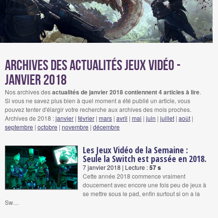
Archives des actualités jeux vidéo -
janvier 2018
Nos archives des
actualités de janvier 2018 contiennent 4 articles à lire
.
Si vous ne savez plus bien à quel moment a été publié un article, vous
pouvez tenter d'élargir votre recherche aux archives des mois proches.
Archives de 2018 :
janvier
|
février
|
mars
|
avril
|
mai
|
juin
|
juillet
|
août
|
septembre
|
octobre
|
novembre
|
décembre
Les Jeux Vidéo de la Semaine :
Seule la Switch est passée en 2018.
7 janvier 2018 | Lecture :
57 s
Cette année 2018 commence vraiment
doucement avec encore une fois peu de jeux à
se mettre sous le pad, enfin surtout si on a la
Sw…