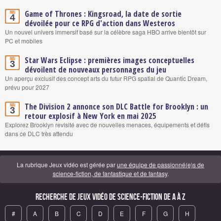
Game of Thrones : Kingsroad, la date de sortie
Mai
4
dévoilée pour ce RPG d'action dans Westeros
Un nouvel univers immersif basé sur la célèbre saga HBO arrive bientôt sur
PC et mobiles
Star Wars Eclipse : premières images conceptuelles
Mai
3
dévoilent de nouveaux personnages du jeu
Un aperçu exclusif des concept arts du futur RPG spatial de Quantic Dream,
prévu pour 2027
The Division 2 annonce son DLC Battle for Brooklyn : un
Mai
3
retour explosif à New York en mai 2025
Explorez Brooklyn revisité avec de nouvelles menaces, équipements et défis
dans ce DLC très attendu
La rubrique Jeux vidéo est gérée par
une équipe de passionné(e)s de
science-fiction, de fantastique et de fantasy
.
Recherche de Jeux vidéo de science-fiction de A à Z
#
A
B
C
D
E
F
G
H