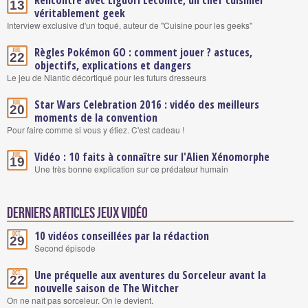
Rencontre avec Liguori Lecomte, un chef cuisinier
13
véritablement geek
Interview exclusive d'un toqué, auteur de "Cuisine pour les geeks"
Règles Pokémon GO : comment jouer ? astuces,
Juil.
22
objectifs, explications et dangers
Le jeu de Niantic décortiqué pour les futurs dresseurs
Star Wars Celebration 2016 : vidéo des meilleurs
Juil.
20
moments de la convention
Pour faire comme si vous y étiez. C'est cadeau !
Vidéo : 10 faits à connaître sur l'Alien Xénomorphe
Juil.
19
Une très bonne explication sur ce prédateur humain
Derniers articles Jeux vidéo
10 vidéos conseillées par la rédaction
Oct.
29
Second épisode
Une préquelle aux aventures du Sorceleur avant la
Oct.
22
nouvelle saison de The Witcher
On ne naît pas sorceleur. On le devient.