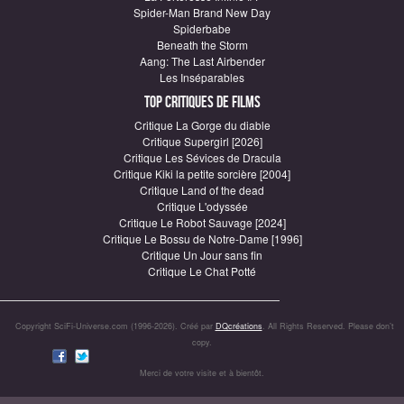
Spider-Man Brand New Day
Spiderbabe
Beneath the Storm
Aang: The Last Airbender
Les Inséparables
Top critiques de Films
Critique La Gorge du diable
Critique Supergirl [2026]
Critique Les Sévices de Dracula
Critique Kiki la petite sorcière [2004]
Critique Land of the dead
Critique L'odyssée
Critique Le Robot Sauvage [2024]
Critique Le Bossu de Notre-Dame [1996]
Critique Un Jour sans fin
Critique Le Chat Potté
Copyright SciFi-Universe.com (1996-2026). Créé par
DQcréations
. All Rights Reserved. Please don’t
copy.
Merci de votre visite et à bientôt.