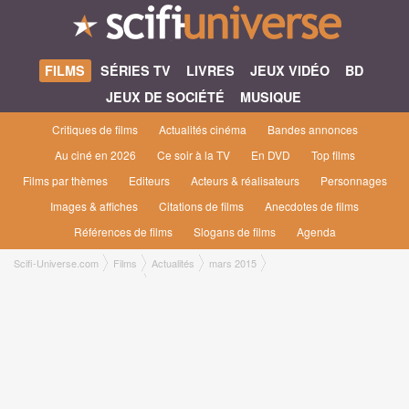
FILMS
SÉRIES TV
LIVRES
JEUX VIDÉO
BD
JEUX DE SOCIÉTÉ
MUSIQUE
Critiques de films
Actualités cinéma
Bandes annonces
Au ciné en 2026
Ce soir à la TV
En DVD
Top films
Films par thèmes
Editeurs
Acteurs & réalisateurs
Personnages
Images & affiches
Citations de films
Anecdotes de films
Références de films
Slogans de films
Agenda
Scifi-Universe.com
Films
Actualités
mars 2015
Ultron s'affiche tout en entier