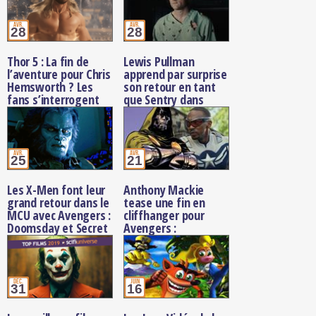
avr.
avr.
28
28
Thor 5 : La fin de
Lewis Pullman
l’aventure pour Chris
apprend par surprise
Hemsworth ? Les
son retour en tant
fans s’interrogent
que Sentry dans
sur l’annulation du
Avengers :
film
Doomsday
avr.
avr.
25
21
Les X-Men font leur
Anthony Mackie
grand retour dans le
tease une fin en
MCU avec Avengers :
cliffhanger pour
Doomsday et Secret
Avengers :
Wars
Doomsday,
‘Personne n’est à
l’abri’
déc.
juin
31
16