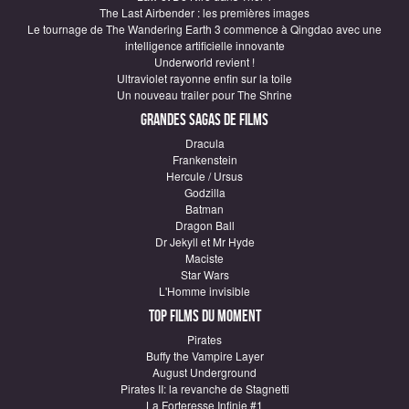
The Last Airbender : les premières images
Le tournage de The Wandering Earth 3 commence à Qingdao avec une
intelligence artificielle innovante
Underworld revient !
Ultraviolet rayonne enfin sur la toile
Un nouveau trailer pour The Shrine
Grandes sagas de Films
Dracula
Frankenstein
Hercule / Ursus
Godzilla
Batman
Dragon Ball
Dr Jekyll et Mr Hyde
Maciste
Star Wars
L'Homme invisible
Top Films du moment
Pirates
Buffy the Vampire Layer
August Underground
Pirates II: la revanche de Stagnetti
La Forteresse Infinie #1