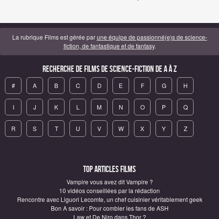
La rubrique Films est gérée par
une équipe de passionné(e)s de science-
fiction, de fantastique et de fantasy
.
Recherche de Films de science-fiction de A à Z
#
A
B
C
D
E
F
G
H
I
J
K
L
M
N
O
P
Q
R
S
T
U
V
W
X
Y
Z
Top articles Films
Vampire vous avez dit Vampire ?
10 vidéos conseillées par la rédaction
Rencontre avec Liguori Lecomte, un chef cuisinier véritablement geek
Bon A savoir : Pour combler les fans de ASH
Law et De Niro dans Thor ?