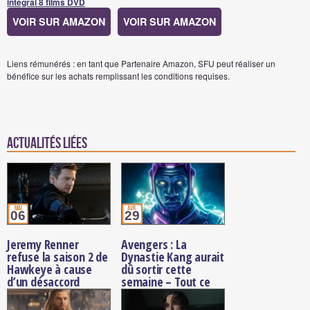
intégral 8 films DVD
VOIR SUR AMAZON
VOIR SUR AMAZON
Liens rémunérés : en tant que Partenaire Amazon, SFU peut réaliser un
bénéfice sur les achats remplissant les conditions requises.
Actualités Liées
mai
avr.
06
29
Jeremy Renner
Avengers : La
refuse la saison 2 de
Dynastie Kang aurait
Hawkeye à cause
dû sortir cette
d’un désaccord
semaine – Tout ce
salarial
qu’on sait sur ce film
abandonné