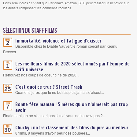
Liens rémunérés : en tant que Partenaire Amazon, SFU peut réaliser un bénéfice sur
les achats remplissant les conditions requises.
Sélection du staff Films
Immortalité, violence et fatigue d’exister
Mars
2
Disponible chez le Diable Vauvert le roman coécrit par Keanu
Reeves
Les meilleurs films de 2020 sélectionnés par l'équipe de
Jan.
1
Scifi-universe
Retrouvez nos coups de coeur ciné de 2020...
C'est quoi ce truc ? Street Trash
Oct.
25
Quand tu jures que tu ne boiras plus jamais d'alcool...
Bonne fête maman ! 5 mères qu'on n'aimerait pas trop
Juin
7
avoir
Finalement, on ne s'en sort pas si mal vous ne trouvez pas ?...
Chucky : notre classement des films du pire au meilleur
Mai
30
8 films, 8 moyens d'avoir peur des poupées...