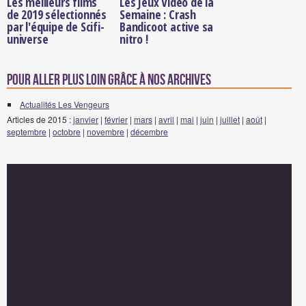
Les meilleurs films
Les Jeux Vidéo de la
de 2019 sélectionnés
Semaine : Crash
par l'équipe de Scifi-
Bandicoot active sa
universe
nitro !
Pour aller plus loin grâce à nos archives
Actualités Les Vengeurs
Articles de 2015 :
janvier
|
février
|
mars
|
avril
|
mai
|
juin
|
juillet
|
août
|
septembre
|
octobre
|
novembre
|
décembre