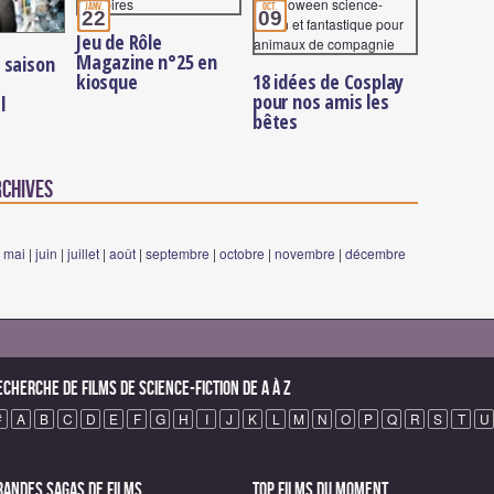
janv.
oct.
22
09
Jeu de Rôle
Magazine n°25 en
 saison
kiosque
18 idées de Cosplay
pour nos amis les
l
bêtes
rchives
|
mai
|
juin
|
juillet
|
août
|
septembre
|
octobre
|
novembre
|
décembre
echerche de Films de science-fiction de A à Z
#
A
B
C
D
E
F
G
H
I
J
K
L
M
N
O
P
Q
R
S
T
U
randes sagas de Films
Top Films du moment