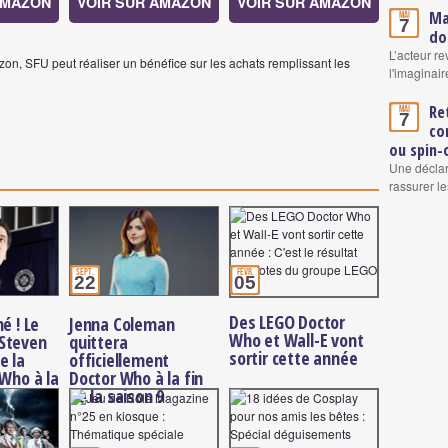
AMAZON
VOIR SUR AMAZON
VOIR SUR AMAZON
Ma
Mai
7
do
L’acteur re
on, SFU peut réaliser un bénéfice sur les achats remplissant les
l'imaginair
Re
Mai
7
co
ou spin-
Une déclar
rassurer le
sept.
févr.
22
05
Des LEGO Doctor
é ! Le
Jenna Coleman
Who et Wall-E vont
Steven
quittera
sortir cette année
e la
officiellement
 Who à la
Doctor Who à la fin
ison
de la saison 9