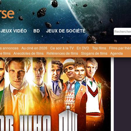
JEUX VIDÉO
BD
JEUX DE SOCIÉTÉ
s annonces
Au ciné en 2026
Ce soir à la TV
En DVD
Top films
Films par th
2012
RVG#23 : Seul avec les livres du Doctor Who
e films
Anecdotes de films
Références de films
Slogans de films
Agenda