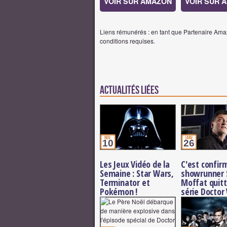
VOIR SUR AMAZON
VOIR SUR 
Liens rémunérés : en tant que Partenaire Amaz
conditions requises.
Actualités Liées
nov.
janv.
10
26
Les Jeux Vidéo de la
C'est confirm
Semaine : Star Wars,
showrunner 
Terminator et
Moffat quitt
Pokémon !
série Doctor
prochaine sa