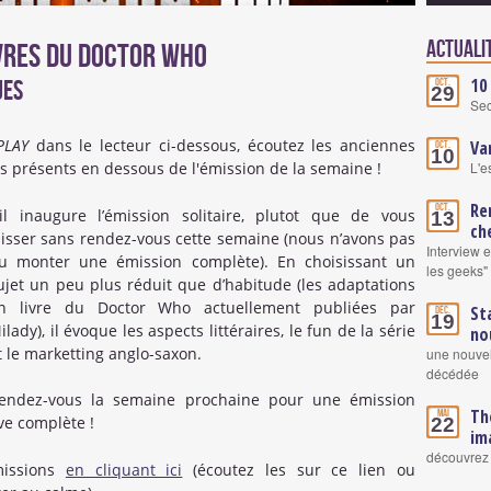
Actuali
ivres du Doctor Who
10
ues
Oct.
29
Se
PLAY
dans le lecteur ci-dessous, écoutez les anciennes
Va
Oct.
10
es présents en dessous de l'émission de la semaine !
L'e
Re
Oct.
il inaugure l’émission solitaire, plutot que de vous
13
ch
aisser sans rendez-vous cette semaine (nous n’avons pas
Interview 
u monter une émission complète). En choisissant un
les geeks"
ujet un peu plus réduit que d’habitude (les adaptations
n livre du Doctor Who actuellement publiées par
St
Déc.
19
ilady), il évoque les aspects littéraires, le fun de la série
no
t le marketting anglo-saxon.
une nouvel
décédée
endez-vous la semaine prochaine pour une émission
Th
Mai
ive complète !
22
im
découvrez 
missions
en cliquant ici
(écoutez les sur ce lien ou