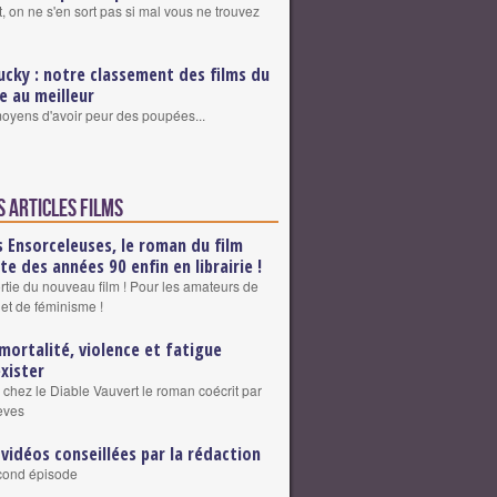
, on ne s'en sort pas si mal vous ne trouvez
ucky : notre classement des films du
re au meilleur
 moyens d'avoir peur des poupées...
s articles Films
s Ensorceleuses, le roman du film
lte des années 90 enfin en librairie !
ortie du nouveau film ! Pour les amateurs de
 et de féminisme !
mortalité, violence et fatigue
exister
 chez le Diable Vauvert le roman coécrit par
eves
 vidéos conseillées par la rédaction
cond épisode