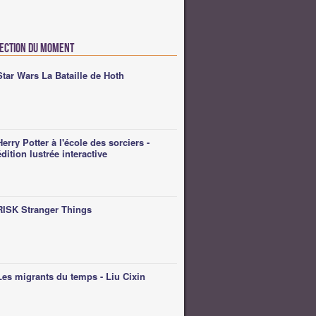
lection du moment
Star Wars La Bataille de Hoth
Herry Potter à l'école des sorciers -
édition lustrée interactive
RISK Stranger Things
Les migrants du temps - Liu Cixin