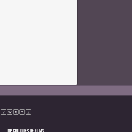
V
W
X
Y
Z
Top critiques de Films