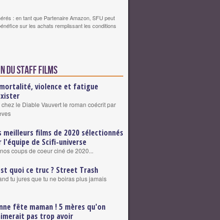
érés : en tant que Partenaire Amazon, SFU peut
bénéfice sur les achats remplissant les conditions
n du staff Films
mortalité, violence et fatigue
exister
 chez le Diable Vauvert le roman coécrit par
eves
s meilleurs films de 2020 sélectionnés
r l'équipe de Scifi-universe
nos coups de coeur ciné de 2020...
est quoi ce truc ? Street Trash
nd tu jures que tu ne boiras plus jamais
nne fête maman ! 5 mères qu'on
aimerait pas trop avoir