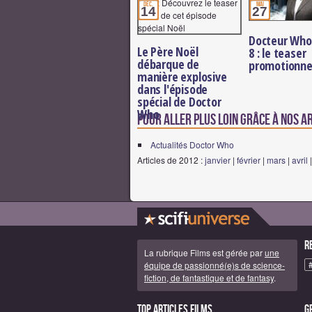
déc.
mai
14
27
Docteur Who
Le Père Noël
8 : le teaser
débarque de
promotionne
manière explosive
dans l'épisode
spécial de Doctor
Who
Pour aller plus loin grâce à nos a
Actualités Doctor Who
Articles de 2012 :
janvier
|
février
|
mars
|
avril
R
La rubrique Films est gérée par
une
équipe de passionné(e)s de science-
fiction, de fantastique et de fantasy
.
Top articles Films
G