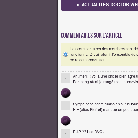
► ACTUALITÉS DOCTOR W
Commentaires sur l'article
Les commentaires des membres sont désa
fonctionnalité qui ralentit l'ensemble du
votre compréhension.
Ah, merci ! Voilà une chose bien agréabl
-
Bon sang où ai-je rangé mon tournevis.
Sympa cette petite émission sur le toubi
-
F-E (alias Pierrot) manque un peu qu
R.I.P ?? Les RVG .
-