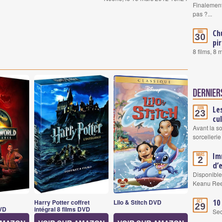
Finalement
pas ?...
Ch
Mai
30
pi
8 films, 8
Dernier
Le
Juin
23
cu
Avant la s
sorcellerie
Im
Mars
2
d’
Disponible
Keanu Re
10
Harry Potter coffret
Lilo & Stitch DVD
Oct.
29
VD
intégral 8 films DVD
Se