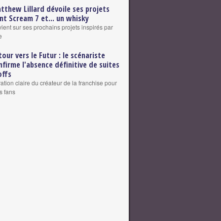
tthew Lillard dévoile ses projets
nt Scream 7 et... un whisky
vient sur ses prochains projets inspirés par
e
tour vers le Futur : le scénariste
nfirme l'absence définitive de suites
offs
ation claire du créateur de la franchise pour
s fans