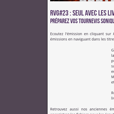
RVG#23 : Seul avec les l
Préparez vos tournevis soniq
Ecoutez l'émission en cliquant sur
émissions en naviguant dans les titr
G
l
p
s
e
M
e
R
l
Retrouvez aussi nos anciennes é