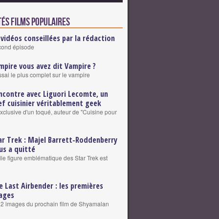
tés Films populaires
 vidéos conseillées par la rédaction
cond épisode
mpire vous avez dit Vampire ?
ssai le plus complet sur le vampire
ncontre avec Liguori Lecomte, un
ef cuisinier véritablement geek
exclusive d'un toqué, auteur de "Cuisine pour
ar Trek : Majel Barrett-Roddenberry
us a quitté
le figure emblématique des Star Trek est
e Last Airbender : les premières
ages
2 images du prochain film de Shyamalan