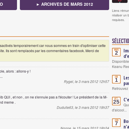
HO
► ARCHIVES DE MARS 2012
Liens rémun
réaliser un 
requises.
Sélectio
ctivés temporairement car nous sommes en train d'optimiser cette
Im
 site. Ils sont remplacés par les commentaires facebook. Merci de
Mars
2
d’
Disponible
Keanu Re
e, alors : allons-y !
..
Le
Jan.
1
Rygel, le 3 mars 2012 12h57
pa
Retrouvez 
b QUI , et non , on ne s'ennuie pas a t'écouter ! Le président de la M-
C'
Oct.
25
and meme .
Qua
Dudulle63, le 3 mars 2012 19h37
d'alcool...
Bo
Juin
7
n'
Noone, le 15 mars 2012 18h24