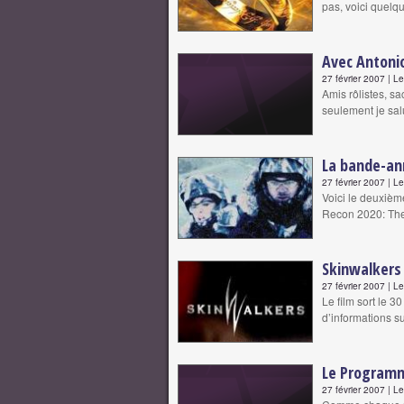
pas, voici quelq
Avec Antonio
27 février 2007 | L
Amis rôlistes, s
seulement je salu
La bande-an
27 février 2007 | L
Voici le deuxième
Recon 2020: The
Skinwalkers 
27 février 2007 | L
Le film sort le 3
d’informations
Le Programme
27 février 2007 | L