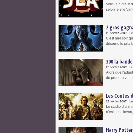
Voici la rumeur d
selon le site Vari
2 gros gagn
26 février 2007 | L
C'est hier soir 
décerne le prix 
300 la bande
26 février 2007 | L
Alors que l'adap
de prendre votre
Les Contes 
23 février 2007 | L
Le studio d’anim
n’est pas Hayao,
Harry Potter 