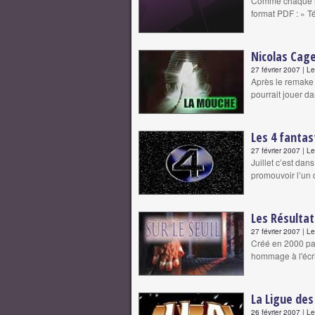
Comme chaque mo
format PDF : » 
Nicolas Cage
27 février 2007 | L
Après le remake 
pourrait jouer 
Les 4 fantas
27 février 2007 | L
Juillet c’est dan
promouvoir l’un d
Les Résultat
27 février 2007 | L
Créé en 2000 par
hommage à l'écr
La Ligue des
26 février 2007 | L