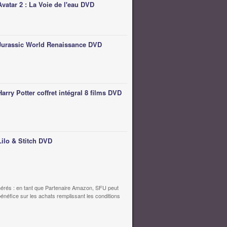
Avatar 2 : La Voie de l'eau DVD
Jurassic World Renaissance DVD
Harry Potter coffret intégral 8 films DVD
Lilo & Stitch DVD
érés : en tant que Partenaire Amazon, SFU peut
bénéfice sur les achats remplissant les conditions