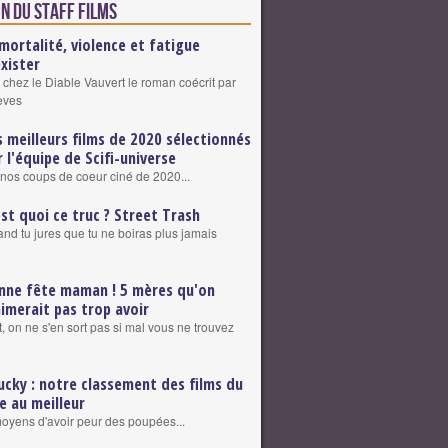
n du staff Films
mortalité, violence et fatigue
exister
 chez le Diable Vauvert le roman coécrit par
eves
s meilleurs films de 2020 sélectionnés
r l'équipe de Scifi-universe
nos coups de coeur ciné de 2020...
est quoi ce truc ? Street Trash
nd tu jures que tu ne boiras plus jamais
nne fête maman ! 5 mères qu'on
aimerait pas trop avoir
, on ne s'en sort pas si mal vous ne trouvez
ucky : notre classement des films du
re au meilleur
 moyens d'avoir peur des poupées...