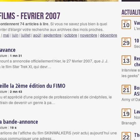
Actuali
films - fevrier 2007
Va
Oct.
ontiennent 74 articles à lire
. Si vous ne savez plus bien à quel
10
L'e
nter d'élargir votre recherche aux archives des mois proches.
l
|
mai
|
juin
|
juillet
|
août
|
septembre
|
octobre
|
novembre
|
décembre
10
Oct.
29
Se
 avance
ecture :
1 mn 31
Re
Oct.
13
unt a annoncée officiellement hier, le 27 février 2007, que J. J.
ch
le film Star Trek XI, qui devr…
Interview 
les geeks"
ille la 2ème édition du FIMO
Bo
Mars
21
ecture :
2 mn 43
AS
u et apprécié d'une poignée de professionnels et de cinéphiles, le
Army of Da
 train de devenir un genre à pa…
La
Oct.
19
Nom
la bande-annonce
Branagh
ecture :
19 s
arlions de l’affiche du film SKINWALKERS (voir actu) aujourd’hui une
Th
Mai
22
e nous communiquer une adress…