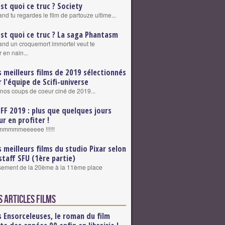
est quoi ce truc ? Society
nd tu regardes le film de partouze ultime...
est quoi ce truc ? La saga Phantasm
nd un croquemort immortel veut te
 en nain...
s meilleurs films de 2019 sélectionnés
r l'équipe de Scifi-universe
nos coups de coeur ciné de 2019...
FFF 2019 : plus que quelques jours
ur en profiter !
mmmmeeeeee !!!!!!
s meilleurs films du studio Pixar selon
 staff SFU (1ère partie)
sement de la 20ème à la 11ème place
s articles Films
s Ensorceleuses, le roman du film