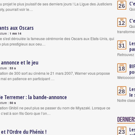
C'
Mai
u projet le plus jouissif de ses derniers jours ! La Ligue des Justiciers
26
Qua
ety, pourrait voir le…
C'
Mai
12
Qua
ants aux Oscars
transformer
ecture :
1 mn 14
que s'est déroulée la fameuse cérémonie des Oscars aux Etats-Unis, qui
Le
Déc.
le plus prestigieux aux oeu…
31
pa
Retrouvez 
 annonce et le jeu
BI
Avril
18
ecture :
53 s
po
tation de 300 sort au cinéma le 21 mars 2007, Warner vous propose
Welcoooom
 mal en patience en participant …
Le
Fév.
28
le
de Terremer : la bande-annonce
Notre clas
ecture :
50 s
ation Ghibli ne peut plus se passer du nom de Miyazaki. Lorsque ce
 c’est à son fils Goro que l’on…
Dernier
Le
Juin
et l'Ordre du Phénix !
23