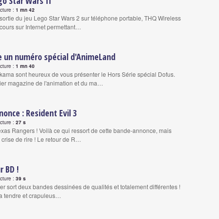
o Star Wars II
ecture :
1 mn 42
 sortie du jeu Lego Star Wars 2 sur téléphone portable, THQ Wireless
cours sur Internet permettant…
re un numéro spécial d'AnimeLand
ecture :
1 mn 40
ama sont heureux de vous présenter le Hors Série spécial Dofus.
er magazine de l'animation et du ma…
once : Resident Evil 3
ecture :
27 s
exas Rangers ! Voilà ce qui ressort de cette bande-annonce, mais
crise de rire ! Le retour de R…
r BD !
ecture :
39 s
er sort deux bandes dessinées de qualités et totalement différentes !
 la tendre et crapuleus…