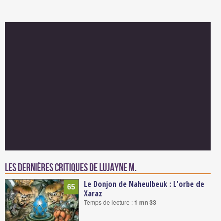
Les dernières critiques de Lujayne M.
Le Donjon de Naheulbeuk : L'orbe de
65
Xaraz
Temps de lecture :
1 mn 33