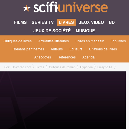
FILMS
SÉRIES TV
LIVRES
JEUX VIDÉO
BD
JEUX DE SOCIÉTÉ
MUSIQUE
Critiques de livres
Actualités littéraires
Livres en magasin
Top livres
Romans par thèmes
Auteurs
Editeurs
Citations de livres
Anecdotes
Références
Agenda
Scifi-Universe.com
Livres
Critiques de roman
Hypérion
Lujayne M.