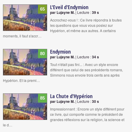
L'Eveil d'Endymion
65
par Lujayne M.
| Lecture :
39 s
Accrochez-vous ! : Ce livre répondra à toutes
les questions que vous vous posiez sur
Hypérion, et même aux autres. A certains
moments, il faut s'accr…
Endymion
80
par Lujayne M.
| Lecture :
34 s
Tout n'était pas fini... : Avec un style encore
différent que celui de ses précédents romans,
Simmons nous envoie trois cents ans après
Hypérion. Et la premi…
La Chute d'Hypérion
85
par Lujayne M.
| Lecture :
30 s
Impressionnant : Encore un style différent pour
ce livre, qui comporte comme le précédent de
grandes réflexions sur la religion, la science et
le d…