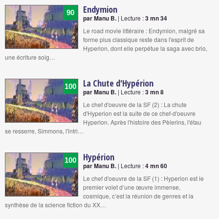
Endymion
90
par Manu B.
| Lecture :
3 mn 34
Le road movie littéraire : Endymion, malgré sa
forme plus classique reste dans l'esprit de
Hyperion, dont elle perpétue la saga avec brio,
une écriture soig…
La Chute d'Hypérion
100
par Manu B.
| Lecture :
3 mn 8
Le chef d'oeuvre de la SF (2) : La chute
d'Hyperion est la suite de ce chef-d'oeuvre
Hyperion. Après l'histoire des Pèlerins, l'étau
se resserre, Simmons, l'intri…
Hypérion
100
par Manu B.
| Lecture :
4 mn 60
Le chef d'oeuvre de la SF (1) : Hyperion est le
premier volet d’une œuvre immense,
cosmique, c’est la réunion de genres et la
synthèse de la science fiction du XX…