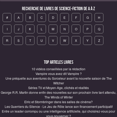
Recherche de Livres de science-fiction de A à Z
#
A
B
C
D
E
F
G
H
I
J
K
L
M
N
O
P
Q
R
S
T
U
V
W
X
Y
Z
Top articles Livres
10 vidéos conseillées par la rédaction
Vampire vous avez dit Vampire ?
Une préquelle aux aventures du Sorceleur avant la nouvelle saison de The
Witcher
Séries TV et Moyen-Age, clichés et réalités
George R.R. Martin donne enfin des nouvelles sur son prochain livre tant attendu,
The Winds of Winter
Elric et Stormbringer dans les salles de cinéma?
Les Guerriers du Silence - Le Jeu de Rôle lance son financement participatif
Entre un leader corrompu ou une intelligence artificielle, qui choisirez-vous pour
vous gouverner ?