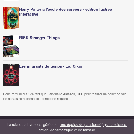
Herry Potter à l'école des sorciers - édition lustrée
interactive
RISK Stranger Things
Les migrants du temps - Liu Cixin
Liens rémunérés : en tant que Partenaire Amazon, SFU peut réaliser un bénéfice sur
les achats remplissant les conditions requises.
La rubrique Livres est gérée par
une équipe de passionné(e)s de science-
fiction, de fantastique et de fantasy
.