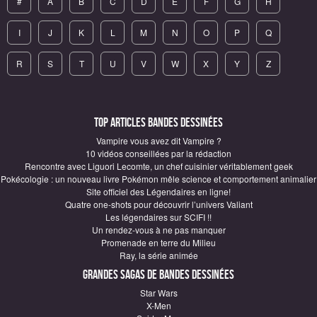
#
A
B
C
D
E
F
G
H
I
J
K
L
M
N
O
P
Q
R
S
T
U
V
W
X
Y
Z
Top articles Bandes Dessinées
Vampire vous avez dit Vampire ?
10 vidéos conseillées par la rédaction
Rencontre avec Liguori Lecomte, un chef cuisinier véritablement geek
Pokécologie : un nouveau livre Pokémon mêle science et comportement animalier
Site officiel des Légendaires en ligne!
Quatre one-shots pour découvrir l’univers Valiant
Les légendaires sur SCIFI !!
Un rendez-vous à ne pas manquer
Promenade en terre du Milieu
Ray, la série animée
Grandes sagas de Bandes Dessinées
Star Wars
X-Men