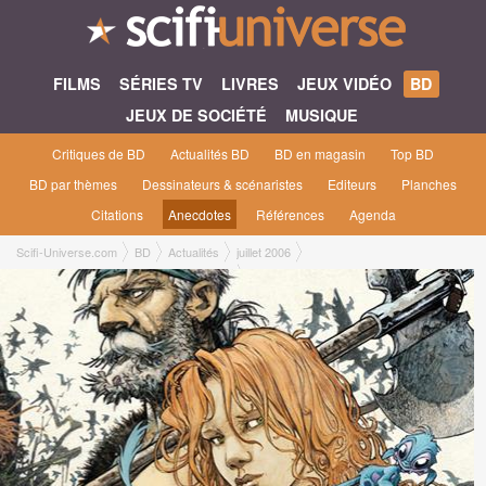
FILMS
SÉRIES TV
LIVRES
JEUX VIDÉO
BD
JEUX DE SOCIÉTÉ
MUSIQUE
Critiques de BD
Actualités BD
BD en magasin
Top BD
BD par thèmes
Dessinateurs & scénaristes
Editeurs
Planches
Citations
Anecdotes
Références
Agenda
Scifi-Universe.com
BD
Actualités
juillet 2006
La Quête de l'Oiseau du Temps s'anime !