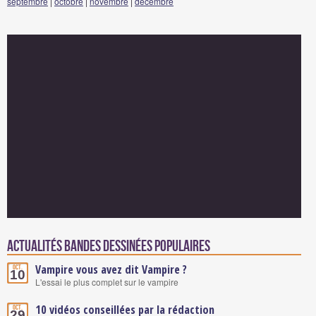
septembre
|
octobre
|
novembre
|
décembre
Actualités Bandes Dessinées populaires
Vampire vous avez dit Vampire ?
Oct.
10
L'essai le plus complet sur le vampire
10 vidéos conseillées par la rédaction
Oct.
29