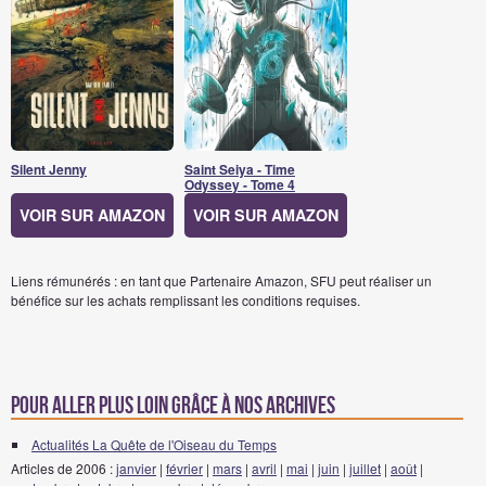
Silent Jenny
Saint Seiya - Time
Odyssey - Tome 4
VOIR SUR AMAZON
VOIR SUR AMAZON
Liens rémunérés : en tant que Partenaire Amazon, SFU peut réaliser un
bénéfice sur les achats remplissant les conditions requises.
Pour aller plus loin grâce à nos archives
Actualités La Quête de l'Oiseau du Temps
Articles de 2006 :
janvier
|
février
|
mars
|
avril
|
mai
|
juin
|
juillet
|
août
|