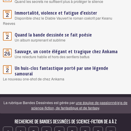
Quand les secrets ne suffisent plus à protéger le silence
Immortalité, violence et fatigue d’exister
Mars
2
Disponible chez le Diable Vauvert le roman coécrit par Keanu
Reeves
Quand la bande dessinée se fait poésie
Fév.
2
Un album surprenant et sublime
Sauvage, un conte élégant et tragique chez Ankama
Jan.
26
Une relecture habile et hors des sentiers battus
Un huis-clos fantastique porté par une légende
Jan.
2
samouraï
Le nouveau one-shot de chez Ankama
La rubrique Bandes Dessinées est gérée par
une équipe de passionné(e)s de
science-fiction, de fantastique et de fantasy
.
Recherche de Bandes Dessinées de science-fiction de A à Z