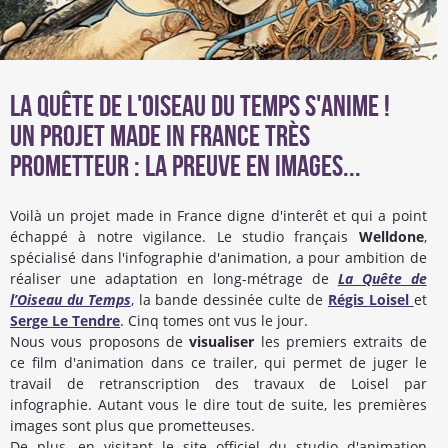
La Quête de l'Oiseau du Temps s'anime !
Un projet Made In France très
prometteur : la preuve en images...
Voilà un projet made in France digne d'interêt et qui a point
échappé à notre vigilance. Le studio français
Welldone
,
spécialisé dans l'infographie d'animation, a pour ambition de
réaliser une adaptation en long-métrage de
La Quête de
l’Oiseau du Temps
, la bande dessinée culte de
Régis Loisel
et
Serge Le Tendre
. Cinq tomes ont vus le jour.
Nous vous proposons de
visualiser
les premiers extraits de
ce film d'animation dans ce trailer, qui permet de juger le
travail de retranscription des travaux de Loisel par
infographie. Autant vous le dire tout de suite, les premières
images sont plus que prometteuses.
De plus, en visitant le site officiel du studio d'animation