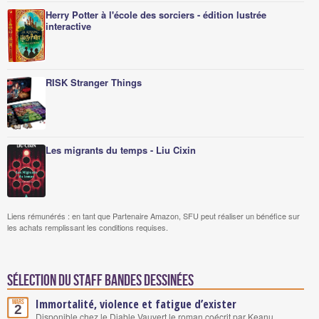
Herry Potter à l'école des sorciers - édition lustrée
interactive
RISK Stranger Things
Les migrants du temps - Liu Cixin
Liens rémunérés : en tant que Partenaire Amazon, SFU peut réaliser un bénéfice sur
les achats remplissant les conditions requises.
Sélection du staff Bandes Dessinées
Immortalité, violence et fatigue d’exister
Mars
2
Disponible chez le Diable Vauvert le roman coécrit par Keanu