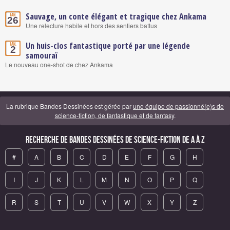
Sauvage, un conte élégant et tragique chez Ankama
Jan.
26
Une relecture habile et hors des sentiers battus
Un huis-clos fantastique porté par une légende
Jan.
2
samouraï
Le nouveau one-shot de chez Ankama
La rubrique Bandes Dessinées est gérée par
une équipe de passionné(e)s de
science-fiction, de fantastique et de fantasy
.
Recherche de Bandes Dessinées de science-fiction de A à Z
#
A
B
C
D
E
F
G
H
I
J
K
L
M
N
O
P
Q
R
S
T
U
V
W
X
Y
Z