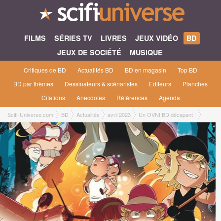
FILMS
SÉRIES TV
LIVRES
JEUX VIDÉO
BD
JEUX DE SOCIÉTÉ
MUSIQUE
Critiques de BD
Actualités BD
BD en magasin
Top BD
BD par thèmes
Dessinateurs & scénaristes
Editeurs
Planches
Citations
Anecdotes
Références
Agenda
Scifi-Universe.com
BD
Actualités
avril 2023
Un OVNI BD décapant !