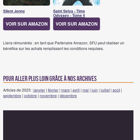
Silent Jenny
Saint Seiya - Time
Odyssey - Tome 4
VOIR SUR AMAZON
VOIR SUR AMAZON
Liens rémunérés : en tant que Partenaire Amazon, SFU peut réaliser un
bénéfice sur les achats remplissant les conditions requises.
Pour aller plus loin grâce à nos archives
Articles de 2023 :
janvier
|
février
|
mars
|
avril
|
mai
|
juin
|
juillet
|
août
|
septembre
|
octobre
|
novembre
|
décembre