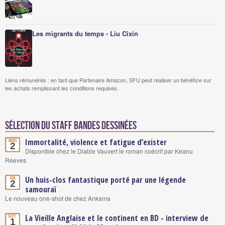
Les migrants du temps - Liu Cixin
Liens rémunérés : en tant que Partenaire Amazon, SFU peut réaliser un bénéfice sur
les achats remplissant les conditions requises.
Sélection du staff Bandes Dessinées
Immortalité, violence et fatigue d’exister
Mars
2
Disponible chez le Diable Vauvert le roman coécrit par Keanu
Reeves
Un huis-clos fantastique porté par une légende
Jan.
2
samouraï
Le nouveau one-shot de chez Ankama
La Vieille Anglaise et le continent en BD - interview de
Sept.
1