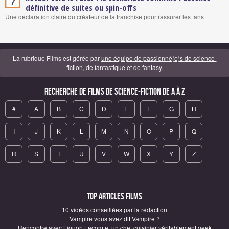
7
définitive de suites ou spin-offs
Une déclaration claire du créateur de la franchise pour rassurer les fans
La rubrique Films est gérée par
une équipe de passionné(e)s de science-
fiction, de fantastique et de fantasy
.
Recherche de Films de science-fiction de A à Z
#
A
B
C
D
E
F
G
H
I
J
K
L
M
N
O
P
Q
R
S
T
U
V
W
X
Y
Z
Top articles Films
10 vidéos conseillées par la rédaction
Vampire vous avez dit Vampire ?
Rencontre avec Liguori Lecomte, un chef cuisinier véritablement geek