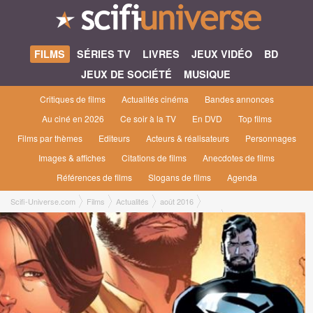
FILMS
SÉRIES TV
LIVRES
JEUX VIDÉO
BD
JEUX DE SOCIÉTÉ
MUSIQUE
Critiques de films
Actualités cinéma
Bandes annonces
Au ciné en 2026
Ce soir à la TV
En DVD
Top films
Films par thèmes
Editeurs
Acteurs & réalisateurs
Personnages
Images & affiches
Citations de films
Anecdotes de films
Références de films
Slogans de films
Agenda
Scifi-Universe.com
Films
Actualités
août 2016
Superman en costume noir dans Justice League ? Possible...