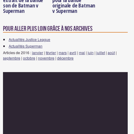
extrait de la bande
pour la bande
son de Batman v
originale de Batman
Superman
v Superman
Pour aller plus loin grâce à nos archives
Actualités Justice League
Actualités Superman
Articles de 2016 :
janvier
|
février
|
mars
|
avril
|
mai
|
juin
|
juillet
|
août
|
septembre
|
octobre
|
novembre
|
décembre