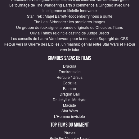
Le tournage de The Wandering Earth 3 commence à Qingdao avec une
intelligence artificielle innovante
Star Trek : Majel Barrett-Roddenberry nous a quitté
The Last Airbender : les premières images
Un groupe de rock signe la bande originale du Choc des Titans
Olivia Thirlby rejoint le casting de Judge Dredd
Les conseils de Laura Vandervoort pour la nouvelle Supergirl de CBS
Retour vers la Guerre des Etoiles, un mashup génial entre Star Wars et Retour
vers le futur
Grandes sagas de Films
Dracula
Frankenstein
Hercule / Ursus
Godzilla
Batman
Dragon Ball
Dr Jekyll et Mr Hyde
Maciste
Star Wars
L'Homme invisible
Top Films du moment
Pirates
Buffy the Vampire Layer