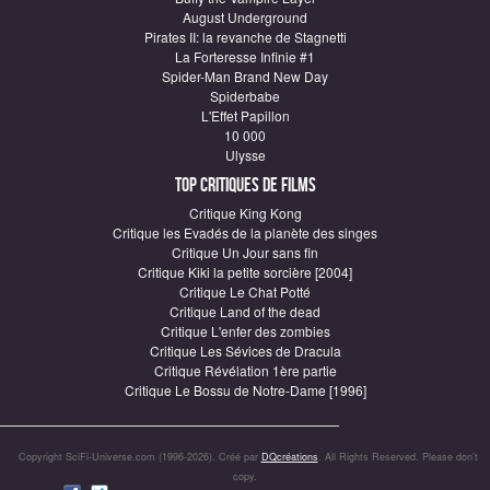
August Underground
Pirates II: la revanche de Stagnetti
La Forteresse Infinie #1
Spider-Man Brand New Day
Spiderbabe
L'Effet Papillon
10 000
Ulysse
Top critiques de Films
Critique King Kong
Critique les Evadés de la planète des singes
Critique Un Jour sans fin
Critique Kiki la petite sorcière [2004]
Critique Le Chat Potté
Critique Land of the dead
Critique L'enfer des zombies
Critique Les Sévices de Dracula
Critique Révélation 1ère partie
Critique Le Bossu de Notre-Dame [1996]
Copyright SciFi-Universe.com (1996-2026). Créé par
DQcréations
. All Rights Reserved. Please don’t
copy.