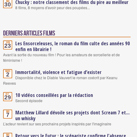
Chucky : notre classement des films du pire au meilleur
Mai
30
8 films, 8 moyens d'avoir peur des poupées...
Derniers articles Films
Les Ensorceleuses, le roman du film culte des années 90
Juin
23
enfin en librairie !
Avant la sortie du nouveau film ! Pour les amateurs de sorcellerie et de
féminisme !
Immortalité, violence et fatigue d’exister
Mars
2
Disponible chez le Diable Vauvert le roman coécrit par Keanu
Reeves
10 vidéos conseillées par la rédaction
Oct.
29
Second épisode
Matthew Lillard dévoile ses projets dont Scream 7 et...
Mai
7
un whisky
L’acteur revient sur ses prochains projets inspirés par l'imaginaire
Retour vers le Futur : le scénariste confirme l'absence
Mai