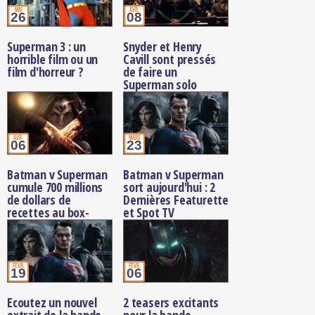
mai
avr.
26
08
Superman 3 : un
Snyder et Henry
horrible film ou un
Cavill sont pressés
film d'horreur ?
de faire un
Superman solo
avr.
mars
06
23
Batman v Superman
Batman v Superman
cumule 700 millions
sort aujourd'hui : 2
de dollars de
Dernières Featurette
recettes au box-
et Spot TV
office
févr.
févr.
19
06
Ecoutez un nouvel
2 teasers excitants