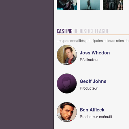
Casting
de Justice League
Les personnalités principales et leurs rôles da
Joss Whedon
Réalisateur
Geoff Johns
Producteur
Ben Affleck
Producteur exécutif