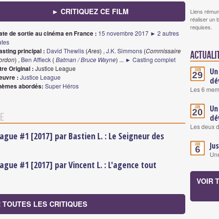
► CRITIQUEZ CE FILM
Liens rémun
réaliser un 
requises.
ate de sortie au cinéma en France :
15 novembre 2017
► 2 autres
ates
sting principal :
David Thewlis
(
Ares
) ,
J.K. Simmons
(
Commissaire
Actuali
ordon
) ,
Ben Affleck
(
Batman / Bruce Wayne
)
...
► Casting complet
tre Original :
Justice League
Un
Juin
29
euvre :
Justice League
dé
hèmes abordés:
Super Héros
Les 6 memb
Un
Jan.
20
ue
dé
Les deux d
eague #1 [2017] par Bastien L. : Le Seigneur des
Ju
Jan.
6
Une
eague #1 [2017] par Vincent L. : L'agence tout
VOIR 
R TOUTES LES CRITIQUES