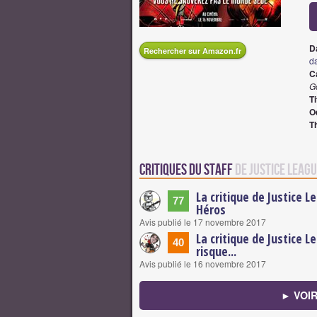
D
Rechercher sur Amazon.fr
d
Ca
G
Ti
O
T
Critiques du staff
de Justice Leag
La critique de Justice L
77
Héros
Avis publié le 17 novembre 2017
La critique de Justice L
40
risque...
Avis publié le 16 novembre 2017
► VOI