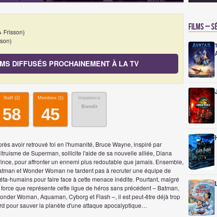
Films – S
 Frisson)
sson)
LMS DIFFUSÉS PROCHAINEMENT À LA TV
Staff (
2
)
Membres (
1
)
Impatience
Bientôt
58
45
rès avoir retrouvé foi en l'humanité, Bruce Wayne, inspiré par
altruisme de Superman, sollicite l'aide de sa nouvelle alliée, Diana
rince, pour affronter un ennemi plus redoutable que jamais. Ensemble,
atman et Wonder Woman ne tardent pas à recruter une équipe de
éta-humains pour faire face à cette menace inédite. Pourtant, malgré
a force que représente cette ligue de héros sans précédent – Batman,
onder Woman, Aquaman, Cyborg et Flash –, il est peut-être déjà trop
ard pour sauver la planète d'une attaque apocalyptique…