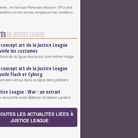
érés : en tant que Partenaire Amazon, SFU peut
bénéfice sur les achats remplissant les conditions
tés
de Justice League
 concept art de la Justice League
voile les costumes
res de la ligue réunis sur une même image
 concept art de la Justice League
voile Flash et Cyborg
erniers venus dans la ligue des justiciers
stice League : War : un extrait
 rencontre entre Batman et Green Lantern
TOUTES LES ACTUALITÉS LIÉES À
JUSTICE LEAGUE