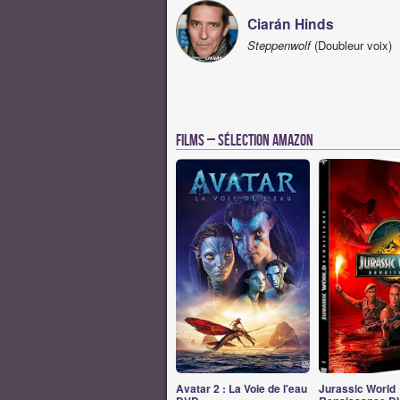
Ciarán Hinds
Steppenwolf
(Doubleur voix)
Films – Sélection Amazon
Avatar 2 : La Voie de l'eau
Jurassic World