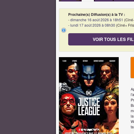
Prochaine(s) Diffusion(s) à la TV :
-
dimanche 16 août 2026 à 18h51
(Ciné+
-
lundi 17 août 2026 à 08h30
(Ciné+ Fri
VOIR TOUS LES FI
Ap
l'
P
B
m
l
W
t