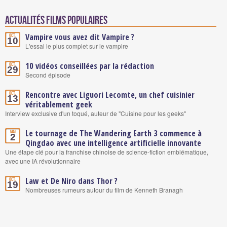
Actualités Films populaires
Vampire vous avez dit Vampire ?
Oct.
10
L'essai le plus complet sur le vampire
10 vidéos conseillées par la rédaction
Oct.
29
Second épisode
Rencontre avec Liguori Lecomte, un chef cuisinier
Oct.
13
véritablement geek
Interview exclusive d'un toqué, auteur de "Cuisine pour les geeks"
Le tournage de The Wandering Earth 3 commence à
Mai
2
Qingdao avec une intelligence artificielle innovante
Une étape clé pour la franchise chinoise de science-fiction emblématique,
avec une IA révolutionnaire
Law et De Niro dans Thor ?
Oct.
19
Nombreuses rumeurs autour du film de Kenneth Branagh