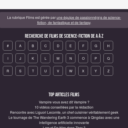
La rubrique Films est gérée par
une équipe de passionné(e)s de science-
fiction, de fantastique et de fantasy
.
Recherche de Films de science-fiction de A à Z
#
A
B
C
D
E
F
G
H
I
J
K
L
M
N
O
P
Q
R
S
T
U
V
W
X
Y
Z
Top articles Films
Vampire vous avez dit Vampire ?
10 vidéos conseillées par la rédaction
Rencontre avec Liguori Lecomte, un chef cuisinier véritablement geek
Le tournage de The Wandering Earth 3 commence à Qingdao avec une
intelligence artificielle innovante
Law et De Niro dans Thor ?