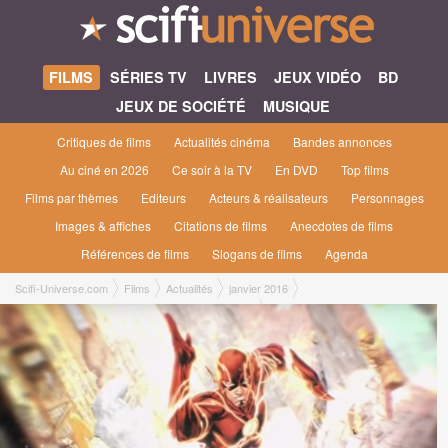
FILMS
SÉRIES TV
LIVRES
JEUX VIDÉO
BD
JEUX DE SOCIÉTÉ
MUSIQUE
Critiques de films
Actualités cinéma
Bandes annonces
Au ciné en 2026
Ce soir à la TV
En DVD
Top films
Films par thèmes
Editeurs
Acteurs & réalisateurs
Personnages
Images & affiches
Citations de films
Anecdotes de films
Références de films
Slogans de films
Agenda
Scifi-Universe.com
Films
Actualités
janvier 2016
Présentation du Flash de la future Justice League