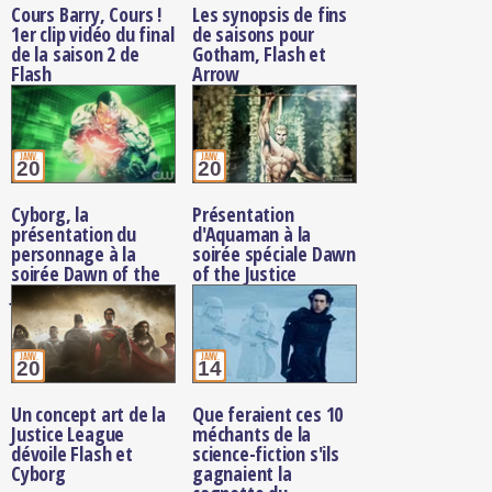
Cours Barry, Cours !
Les synopsis de fins
1er clip vidéo du final
de saisons pour
de la saison 2 de
Gotham, Flash et
Flash
Arrow
janv.
janv.
20
20
Cyborg, la
Présentation
présentation du
d'Aquaman à la
personnage à la
soirée spéciale Dawn
soirée Dawn of the
of the Justice
Justice League
League
janv.
janv.
20
14
Un concept art de la
Que feraient ces 10
Justice League
méchants de la
dévoile Flash et
science-fiction s'ils
Cyborg
gagnaient la