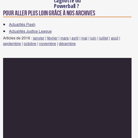
cagnotte du
Powerball ?
Pour aller plus loin grâce à nos archives
Actualités Flash
Actualités Justice League
Articles de 2016 :
janvier
|
février
|
mars
|
avril
|
mai
|
juin
|
juillet
|
août
|
septembre
|
octobre
|
novembre
|
décembre