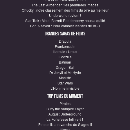
The Last Airbender : les premières images
Chucky : notre classement des films du pire au meilleur
Underworld revient !
Star Trek : Majel Barrett-Roddenberry nous a quitté
Bon A savoir : Pour combler les fans de ASH
Grandes sagas de Films
Dracula
Frankenstein
Hercule / Ursus
Godzilla
Batman
Dragon Ball
Dr Jekyll et Mr Hyde
Maciste
Star Wars
L'Homme invisible
Top Films du moment
Pirates
Buffy the Vampire Layer
August Underground
La Forteresse Infinie #1
Pirates II: la revanche de Stagnetti
Ulysse