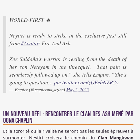
WORLD-FIRST 🔥
Neytiri is ready to strike in the exclusive first still
from
#Avatar
: Fire And Ash.
Zoe Saldaña’s warrior is reeling from the death of
her son Neteyam in the threequel. “That pain is
seamlessly followed up on,” she tells Empire. “She’s
going to question…
pic.twitter.com/zQFebNZR2y
— Empire (@empiremagazine)
May 2, 2025
Un nouveau défi : rencontrer le clan des Ash mené par
Oona Chaplin
Et la sororité ou la rivalité ne seront pas les seules épreuves à
surmonter. Neytiri croisera le chemin du
Clan Mangkwan