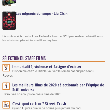
Les migrants du temps - Liu Cixin
Liens rémunérés : en tant que Partenaire Amazon, SFU peut réaliser un bénéfice sur
les achats remplissant les conditions requises.
Sélection du staff Films
Immortalité, violence et fatigue d’exister
Mars
2
Disponible chez le Diable Vauvert le roman coécrit par Keanu
Reeves
Les meilleurs films de 2020 sélectionnés par l'équipe de
Jan.
1
Scifi-universe
Retrouvez nos coups de coeur ciné de 2020...
C'est quoi ce truc ? Street Trash
Oct.
25
Quand tu jures que tu ne boiras plus jamais d'alcool...