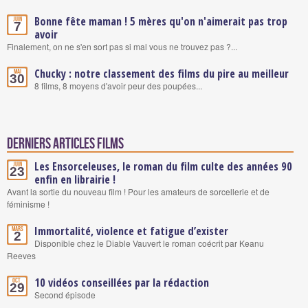
Bonne fête maman ! 5 mères qu'on n'aimerait pas trop
Juin
7
avoir
Finalement, on ne s'en sort pas si mal vous ne trouvez pas ?...
Chucky : notre classement des films du pire au meilleur
Mai
30
8 films, 8 moyens d'avoir peur des poupées...
Derniers articles Films
Les Ensorceleuses, le roman du film culte des années 90
Juin
23
enfin en librairie !
Avant la sortie du nouveau film ! Pour les amateurs de sorcellerie et de
féminisme !
Immortalité, violence et fatigue d’exister
Mars
2
Disponible chez le Diable Vauvert le roman coécrit par Keanu
Reeves
10 vidéos conseillées par la rédaction
Oct.
29
Second épisode