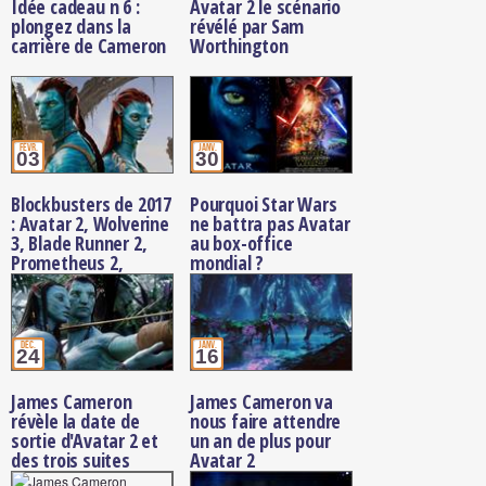
Idée cadeau n 6 :
Avatar 2 le scénario
plongez dans la
révélé par Sam
carrière de Cameron
Worthington
févr.
janv.
03
30
Blockbusters de 2017
Pourquoi Star Wars
: Avatar 2, Wolverine
ne battra pas Avatar
3, Blade Runner 2,
au box-office
Prometheus 2,
mondial ?
Transformers 5 et
d'autres dates de
sorties
déc.
janv.
24
16
James Cameron
James Cameron va
révèle la date de
nous faire attendre
sortie d'Avatar 2 et
un an de plus pour
des trois suites
Avatar 2