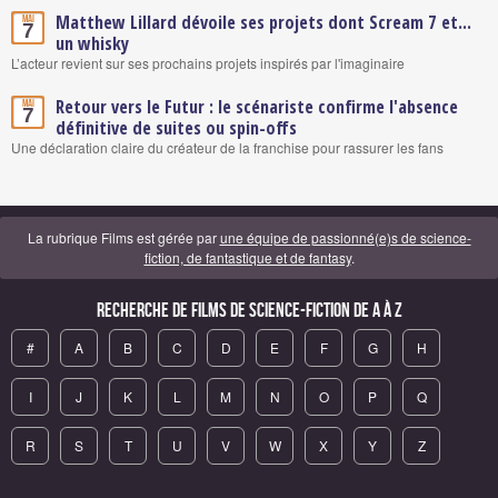
Matthew Lillard dévoile ses projets dont Scream 7 et...
Mai
7
un whisky
L’acteur revient sur ses prochains projets inspirés par l'imaginaire
Retour vers le Futur : le scénariste confirme l'absence
Mai
7
définitive de suites ou spin-offs
Une déclaration claire du créateur de la franchise pour rassurer les fans
La rubrique Films est gérée par
une équipe de passionné(e)s de science-
fiction, de fantastique et de fantasy
.
Recherche de Films de science-fiction de A à Z
#
A
B
C
D
E
F
G
H
I
J
K
L
M
N
O
P
Q
R
S
T
U
V
W
X
Y
Z