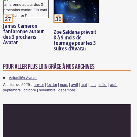
nov.
juil.
27
30
James Cameron
fanfaronne autour
Zoe Saldana prévoit
des 3 prochains
8 à 9 mois de
Avatar
tournage pour les 3
suites d'Avatar
Pour aller plus loin grâce à nos archives
Actualités Avatar
Articles de 2025 :
janvier
|
février
|
mars
|
avril
|
mai
|
juin
|
juillet
|
août
|
septembre
|
octobre
|
novembre
|
décembre