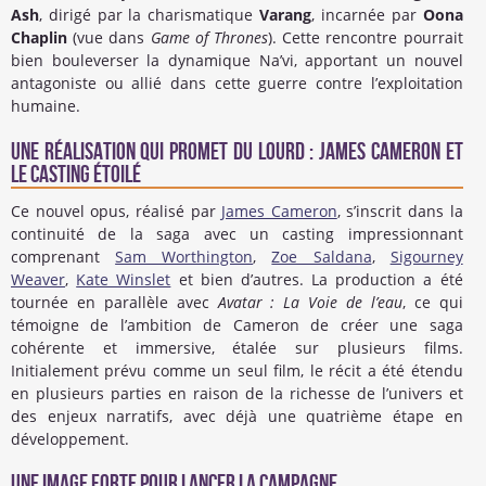
Ash
, dirigé par la charismatique
Varang
, incarnée par
Oona
Chaplin
(vue dans
Game of Thrones
). Cette rencontre pourrait
bien bouleverser la dynamique Na’vi, apportant un nouvel
antagoniste ou allié dans cette guerre contre l’exploitation
humaine.
Une réalisation qui promet du lourd : James Cameron et
le casting étoilé
Ce nouvel opus, réalisé par
James Cameron
, s’inscrit dans la
continuité de la saga avec un casting impressionnant
comprenant
Sam Worthington
,
Zoe Saldana
,
Sigourney
Weaver
,
Kate Winslet
et bien d’autres. La production a été
tournée en parallèle avec
Avatar : La Voie de l’eau
, ce qui
témoigne de l’ambition de Cameron de créer une saga
cohérente et immersive, étalée sur plusieurs films.
Initialement prévu comme un seul film, le récit a été étendu
en plusieurs parties en raison de la richesse de l’univers et
des enjeux narratifs, avec déjà une quatrième étape en
développement.
Une image forte pour lancer la campagne