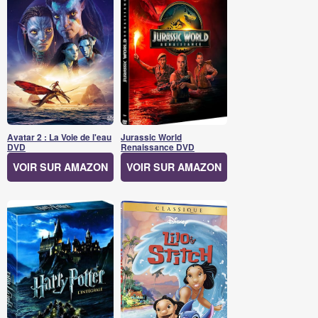
Avatar 2 : La Voie de l'eau
Jurassic World
DVD
Renaissance DVD
VOIR SUR AMAZON
VOIR SUR AMAZON