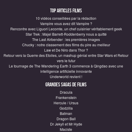
Top articles Films
10 vidéos conseillées par la rédaction
Vampire vous avez dit Vampire ?
Rencontre avec Liguori Lecomte, un chef cuisinier véritablement geek
Star Trek : Majel Barrett-Roddenberry nous a quitté
The Last Airbender : les premières images
Chucky : notre classement des films du pire au meilleur
Law et De Niro dans Thor ?
Retour vers la Guerre des Etoiles, un mashup génial entre Star Wars et Retour
vers le futur
Le tournage de The Wandering Earth 3 commence à Qingdao avec une
intelligence artificielle innovante
Underworld revient !
Grandes sagas de Films
Dracula
Frankenstein
Hercule / Ursus
Godzilla
Batman
Dragon Ball
Dr Jekyll et Mr Hyde
Maciste