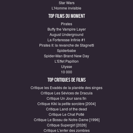
Star Wars
L'Homme invisible
Top Films du moment
Pirates
Buffy the Vampire Layer
August Underground
La Forteresse Infinie #1
Pirates II: la revanche de Stagnetti
Spiderbabe
Spider-Man Brand New Day
L'Effet Papillon
Ulysse
10 000
Top critiques de Films
Critique les Evadés de la planète des singes
Critique Les Sévices de Dracula
Critique Un Jour sans fin
Critique Kiki la petite sorcière [2004]
Critique Land of the dead
Critique Le Chat Potté
Critique Le Bossu de Notre-Dame [1996]
Critique Supergirl [2026]
Critique L'enfer des zombies