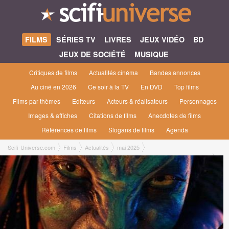
FILMS
SÉRIES TV
LIVRES
JEUX VIDÉO
BD
JEUX DE SOCIÉTÉ
MUSIQUE
Critiques de films
Actualités cinéma
Bandes annonces
Au ciné en 2026
Ce soir à la TV
En DVD
Top films
Films par thèmes
Editeurs
Acteurs & réalisateurs
Personnages
Images & affiches
Citations de films
Anecdotes de films
Références de films
Slogans de films
Agenda
Scifi-Universe.com
Films
Actualités
mai 2025
Avatar : Fire and Ash - Zoe Saldaña incarne Neytiri face à la vengeance et à la
nouvelle menace Na’vi