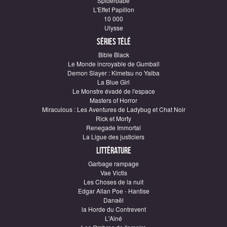
Spiderbabe
L'Effet Papillon
10 000
Ulysse
Séries télé
Bible Black
Le Monde incroyable de Gumball
Demon Slayer : Kimetsu no Yaiba
La Blue Girl
Le Monstre évadé de l'espace
Masters of Horror
Miraculous : Les Aventures de Ladybug et Chat Noir
Rick et Morty
Renegade Immortal
La Ligue des justiciers
Littérature
Garbage rampage
Vae Victis
Les Choses de la nuit
Edgar Allan Poe - Hantise
Danaël
la Horde du Contrevent
L'Ainé