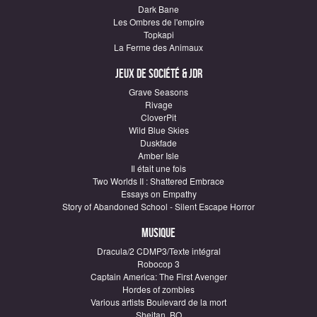
Dark Bane
Les Ombres de l'empire
Topkapi
La Ferme des Animaux
Jeux de société & JDR
Grave Seasons
Rivage
CloverPit
Wild Blue Skies
Duskfade
Amber Isle
Il était une fois
Two Worlds II : Shattered Embrace
Essays on Empathy
Story of Abandoned School - Silent Escape Horror
Musique
Dracula/2 CDMP3/Texte intégral
Robocop 3
Captain America: The First Avenger
Hordes of zombies
Various artists Boulevard de la mort
Sheitan, BO