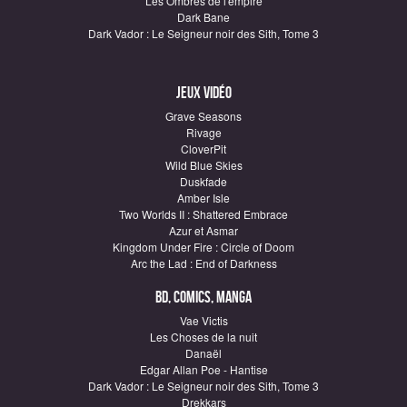
Les Ombres de l'empire
Dark Bane
Dark Vador : Le Seigneur noir des Sith, Tome 3
Jeux vidéo
Grave Seasons
Rivage
CloverPit
Wild Blue Skies
Duskfade
Amber Isle
Two Worlds II : Shattered Embrace
Azur et Asmar
Kingdom Under Fire : Circle of Doom
Arc the Lad : End of Darkness
BD, Comics, Manga
Vae Victis
Les Choses de la nuit
Danaël
Edgar Allan Poe - Hantise
Dark Vador : Le Seigneur noir des Sith, Tome 3
Drekkars