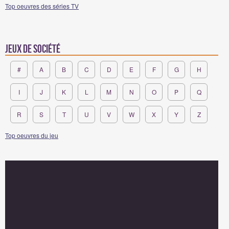
Top oeuvres des séries TV
Jeux de société
#
A
B
C
D
E
F
G
H
I
J
K
L
M
N
O
P
Q
R
S
T
U
V
W
X
Y
Z
Top oeuvres du jeu