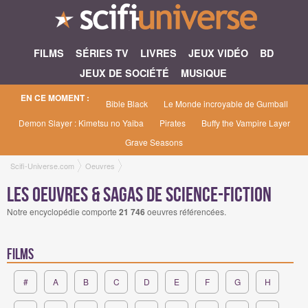
FILMS
SÉRIES TV
LIVRES
JEUX VIDÉO
BD
JEUX DE SOCIÉTÉ
MUSIQUE
EN CE MOMENT :
Bible Black
Le Monde incroyable de Gumball
Demon Slayer : Kimetsu no Yaiba
Pirates
Buffy the Vampire Layer
Grave Seasons
Scifi-Universe.com
Oeuvres
Les Oeuvres & Sagas de science-fiction
Notre encyclopédie comporte
21 746
oeuvres référencées.
Films
#
A
B
C
D
E
F
G
H