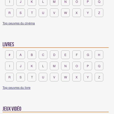
I
J
K
L
M
N
O
P
Q
R
S
T
U
V
W
X
Y
Z
Top oeuvres du cinéma
Livres
#
A
B
C
D
E
F
G
H
I
J
K
L
M
N
O
P
Q
R
S
T
U
V
W
X
Y
Z
Top oeuvres du livre
Jeux vidéo