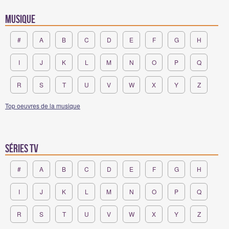
Musique
#
A
B
C
D
E
F
G
H
I
J
K
L
M
N
O
P
Q
R
S
T
U
V
W
X
Y
Z
Top oeuvres de la musique
Séries TV
#
A
B
C
D
E
F
G
H
I
J
K
L
M
N
O
P
Q
R
S
T
U
V
W
X
Y
Z