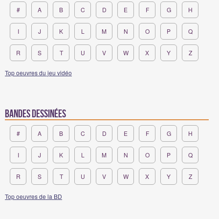
#
A
B
C
D
E
F
G
H
I
J
K
L
M
N
O
P
Q
R
S
T
U
V
W
X
Y
Z
Top oeuvres du jeu vidéo
Bandes Dessinées
#
A
B
C
D
E
F
G
H
I
J
K
L
M
N
O
P
Q
R
S
T
U
V
W
X
Y
Z
Top oeuvres de la BD