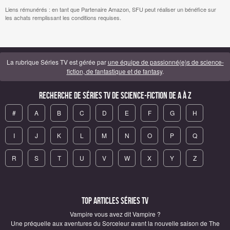
Liens rémunérés : en tant que Partenaire Amazon, SFU peut réaliser un bénéfice sur
les achats remplissant les conditions requises.
La rubrique Séries TV est gérée par
une équipe de passionné(e)s de science-
fiction, de fantastique et de fantasy
.
Recherche de Séries TV de science-fiction de A à Z
#
A
B
C
D
E
F
G
H
I
J
K
L
M
N
O
P
Q
R
S
T
U
V
W
X
Y
Z
Top articles Séries TV
Vampire vous avez dit Vampire ?
Une préquelle aux aventures du Sorceleur avant la nouvelle saison de The