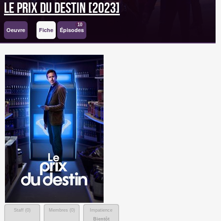
Le Prix du Destin [2023]
10
Oeuvre
Fiche
Épisodes
Staff (
0
)
Membres (
0
)
Impatience
Bientôt