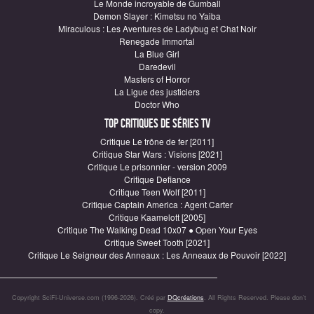
Le Monde incroyable de Gumball
Demon Slayer : Kimetsu no Yaiba
Miraculous : Les Aventures de Ladybug et Chat Noir
Renegade Immortal
La Blue Girl
Daredevil
Masters of Horror
La Ligue des justiciers
Doctor Who
Top critiques de Séries TV
Critique Le trône de fer [2011]
Critique Star Wars : Visions [2021]
Critique Le prisonnier - version 2009
Critique Defiance
Critique Teen Wolf [2011]
Critique Captain America : Agent Carter
Critique Kaamelott [2005]
Critique The Walking Dead 10x07 ● Open Your Eyes
Critique Sweet Tooth [2021]
Critique Le Seigneur des Anneaux : Les Anneaux de Pouvoir [2022]
Copyright SciFi-Universe.com (1996-2026). Créé par
DQcréations
. All Rights Reserved. Please don’t
copy.