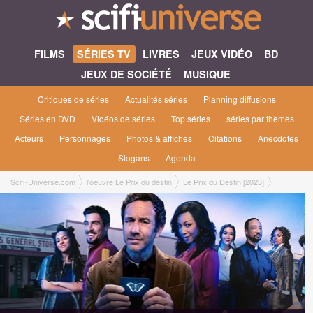
FILMS
SÉRIES TV
LIVRES
JEUX VIDÉO
BD
JEUX DE SOCIÉTÉ
MUSIQUE
Critiques de séries
Actualités séries
Planning diffusions
Séries en DVD
Vidéos de séries
Top séries
séries par thèmes
Acteurs
Personnages
Photos & affiches
Citations
Anecdotes
Slogans
Agenda
Scifi-Universe.com
l'oeuvre Le Prix du destin
Le Prix du Destin [2023]