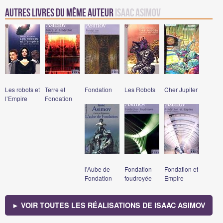
Autres Livres du même auteur
Isaac Asimov
Les robots et
Terre et
Fondation
Les Robots
Cher Jupiter
l’Empire
Fondation
l'Aube de
Fondation
Fondation et
Fondation
foudroyée
Empire
► VOIR TOUTES LES RÉALISATIONS DE ISAAC ASIMOV