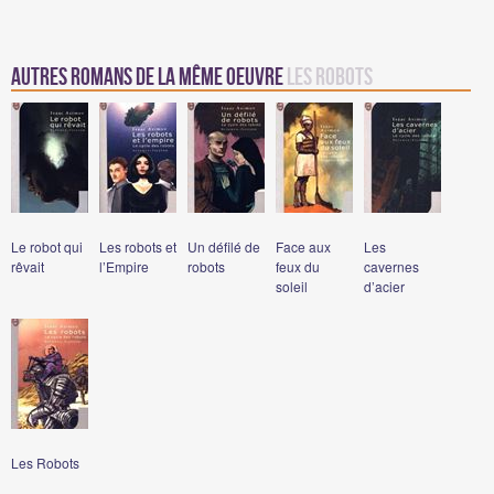
Autres romans de la même oeuvre
Les Robots
Le robot qui
Les robots et
Un défilé de
Face aux
Les
rêvait
l’Empire
robots
feux du
cavernes
soleil
d’acier
Les Robots