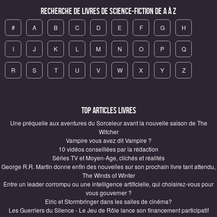
Recherche de Livres de science-fiction de A à Z
#
A
B
C
D
E
F
G
H
I
J
K
L
M
N
O
P
Q
R
S
T
U
V
W
X
Y
Z
Top articles Livres
Une préquelle aux aventures du Sorceleur avant la nouvelle saison de The
Witcher
Vampire vous avez dit Vampire ?
10 vidéos conseillées par la rédaction
Séries TV et Moyen-Age, clichés et réalités
George R.R. Martin donne enfin des nouvelles sur son prochain livre tant attendu,
The Winds of Winter
Entre un leader corrompu ou une intelligence artificielle, qui choisirez-vous pour
vous gouverner ?
Elric et Stormbringer dans les salles de cinéma?
Les Guerriers du Silence - Le Jeu de Rôle lance son financement participatif