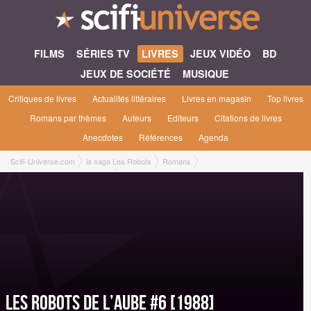
FILMS
SÉRIES TV
LIVRES
JEUX VIDÉO
BD
JEUX DE SOCIÉTÉ
MUSIQUE
Critiques de livres
Actualités littéraires
Livres en magasin
Top livres
Romans par thèmes
Auteurs
Editeurs
Citations de livres
Anecdotes
Références
Agenda
Scifi-Universe.com
la saga Les Robots
Romans
Les robots de l’aube #6 [1988]
Les robots de l’aube #6 [1988]