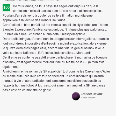
De tous temps, de tous pays, les sages ont toujours dit que la
100
perfection n'existait pas; ou bien qu'elle nous était inaccessible...
Pourtant j'en suis venu à douter de cette affirmation mondialement
approuvée à la lecture des Robots De l'Aube.
Car c'est bel et bien parfait qui me viens à l'esprit : le style d'écriture n'a rien
à envier à personne, l'ambiance est unique, l'intrigue plus que palpitante...
En bref, on a beau chercher, aucun défaut n'est perceptible.
Dans ladite intrigue, s'enchaînent interrogations sur interrogations, redant le
tout incohérent, impossible d'entrevoir la moindre explication; alors viennent
le quinze dernières pages et là, encore une fois, le génial Asimov lève le
voile sur toute l'affaire; et là l'effet est indescriptible... Marquant!
Ce titre ne se contente pas d'être une partie phare (à mon avis) de l'oeuvre
d'Asimov, c'est également le meilleur livre du Maître de la SF (à mon avis
également).
A mi-chemin entre roman de SF et policier, tout comme les Carvernes d'Acier
du même auteur,ce livre est tout bonnement un chef-d'oeuvre qui m'aura
marqué à vie et aura radicalement transformé ma vision des possibles
rapports homme/robot. A tout ceux qui aiment un tantinet la SF : ne pasez
pas à côté de ce monstre de génie...
Daneel Olivaw
le 8 juillet 2005 05h09