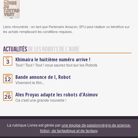
Liens rémunérés : en tant que Partenaire Amazon, SFU peut réaliser un bénéfice sur
les achats remplissant les conditions requises.
Actualités
de Les robots de l’aube
Khimaira le huitième numéro arrive !
Oct.
3
Tout ! Tout ! Tout ! vous saurez tout sur les Robots
Bande annonce de I, Robot
Mars
12
Vivement le film...
Alex Proyas adapte les robots d'Asimov
Juin
26
Ca c'est une grande nouvelle !
La rubrique Livres est gérée par
une équipe de passionné(e)s de science-
fiction, de fantastique et de fantasy
.