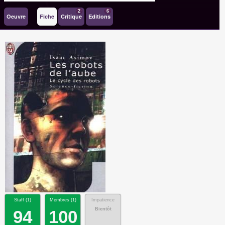
2
6
Oeuvre
Fiche
Critique
Editions
Staff (
1
)
Membres (
1
)
Impatience
Bientôt
94
100