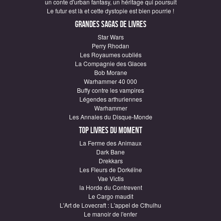
un conte d'urban fantasy, un héritage qui poursuit
Le futur est là et cette dystopie est bien pourrie !
Grandes sagas de Livres
Star Wars
Perry Rhodan
Les Royaumes oubliés
La Compagnie des Glaces
Bob Morane
Warhammer 40 000
Buffy contre les vampires
Légendes arthuriennes
Warhammer
Les Annales du Disque-Monde
Top Livres du moment
La Ferme des Animaux
Dark Bane
Drekkars
Les Fleurs de Dorkéïne
Vae Victis
la Horde du Contrevent
Le Cargo maudit
L'Art de Lovecraft : L'appel de Cthulhu
Le manoir de l'enfer