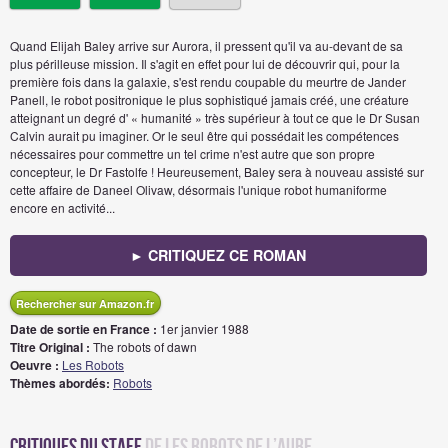
Quand Elijah Baley arrive sur Aurora, il pressent qu'il va au-devant de sa
plus périlleuse mission. Il s'agit en effet pour lui de découvrir qui, pour la
première fois dans la galaxie, s'est rendu coupable du meurtre de Jander
Panell, le robot positronique le plus sophistiqué jamais créé, une créature
atteignant un degré d' « humanité » très supérieur à tout ce que le Dr Susan
Calvin aurait pu imaginer. Or le seul être qui possédait les compétences
nécessaires pour commettre un tel crime n'est autre que son propre
concepteur, le Dr Fastolfe ! Heureusement, Baley sera à nouveau assisté sur
cette affaire de Daneel Olivaw, désormais l'unique robot humaniforme
encore en activité...
► CRITIQUEZ CE ROMAN
Rechercher sur Amazon.fr
Date de sortie en France :
1er janvier 1988
Titre Original :
The robots of dawn
Oeuvre :
Les Robots
Thèmes abordés:
Robots
Critiques du staff
de Les robots de l’aube