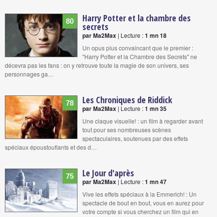
Harry Potter et la chambre des
80
secrets
par Ma2Max
| Lecture :
1 mn 18
Un opus plus convaincant que le premier :
"Harry Potter et la Chambre des Secrets" ne
décevra pas les fans : on y retrouve toute la magie de son univers, ses
personnages ga…
Les Chroniques de Riddick
78
par Ma2Max
| Lecture :
1 mn 35
Une claque visuelle! : un film à regarder avant
tout pour ses nombreuses scènes
spectaculaires, soutenues par des effets
spéciaux époustouflants et des d…
Le Jour d'après
75
par Ma2Max
| Lecture :
1 mn 47
Vive les effets spéciaux à la Emmerich! : Un
spectacle de bout en bout, vous en aurez pour
votre compte si vous cherchez un film qui en