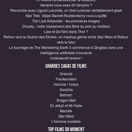
Vampire vous avez dit Vampire ?
Rencontre avec Liguori Lecomte, un chef cuisinier véritablement geek
Star Trek : Majel Barrett-Roddenberry nous a quitté
The Last Airbender : les premières images
Chucky : notre classement des films du pire au meilleur
Law et De Niro dans Thor ?
Retour vers la Guerre des Etoiles, un mashup génial entre Star Wars et Retour
vers le futur
Le tournage de The Wandering Earth 3 commence à Qingdao avec une
intelligence artificielle innovante
Underworld revient !
Grandes sagas de Films
Dracula
Frankenstein
Hercule / Ursus
Godzilla
Batman
Dragon Ball
Dr Jekyll et Mr Hyde
Maciste
Star Wars
L'Homme invisible
Top Films du moment