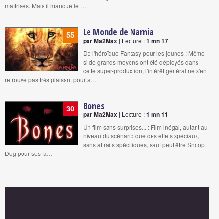
maîtrisés. Mais il manque le …
Le Monde de Narnia
55
par Ma2Max
| Lecture :
1 mn 17
De l'héroïque Fantasy pour les jeunes : Même
si de grands moyens ont été déployés dans
cette super-production, l'intérêt général ne s'en
retrouve pas très plaisant pour a…
Bones
30
par Ma2Max
| Lecture :
1 mn 11
Un film sans surprises... : Film inégal, autant au
niveau du scénario que des effets spéciaux,
sans attraits spécifiques, sauf peut être Snoop
Dog pour ses fa…