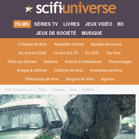
FILMS
SÉRIES TV
LIVRES
JEUX VIDÉO
BD
JEUX DE SOCIÉTÉ
MUSIQUE
Critiques de films
Actualités cinéma
Bandes annonces
Au ciné en 2026
Ce soir à la TV
En DVD
Top films
Films par thèmes
Editeurs
Acteurs & réalisateurs
Personnages
Images & affiches
Citations de films
Anecdotes de films
Références de films
Slogans de films
Agenda
Scifi-Universe.com
Films
Critiques
Staff
Ma2Max