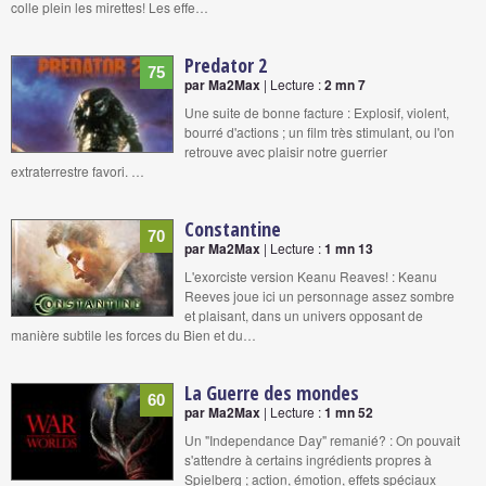
colle plein les mirettes! Les effe…
Predator 2
75
par Ma2Max
| Lecture :
2 mn 7
Une suite de bonne facture : Explosif, violent,
bourré d'actions ; un film très stimulant, ou l'on
retrouve avec plaisir notre guerrier
extraterrestre favori. …
Constantine
70
par Ma2Max
| Lecture :
1 mn 13
L'exorciste version Keanu Reaves! : Keanu
Reeves joue ici un personnage assez sombre
et plaisant, dans un univers opposant de
manière subtile les forces du Bien et du…
La Guerre des mondes
60
par Ma2Max
| Lecture :
1 mn 52
Un "Independance Day" remanié? : On pouvait
s'attendre à certains ingrédients propres à
Spielberg ; action, émotion, effets spéciaux