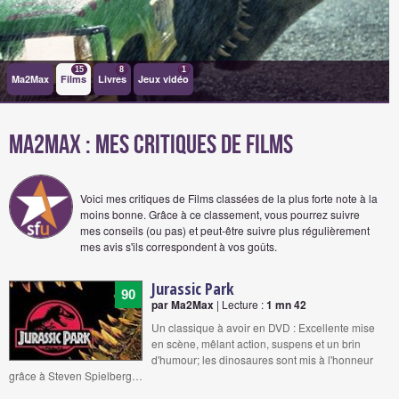
15
8
1
Ma2Max
Films
Livres
Jeux vidéo
Ma2Max : Mes critiques de films
Voici mes critiques de Films classées de la plus forte note à la
moins bonne. Grâce à ce classement, vous pourrez suivre
mes conseils (ou pas) et peut-être suivre plus régulièrement
mes avis s'ils correspondent à vos goûts.
Jurassic Park
90
par Ma2Max
| Lecture :
1 mn 42
Un classique à avoir en DVD : Excellente mise
en scène, mêlant action, suspens et un brin
d'humour; les dinosaures sont mis à l'honneur
grâce à Steven Spielberg…