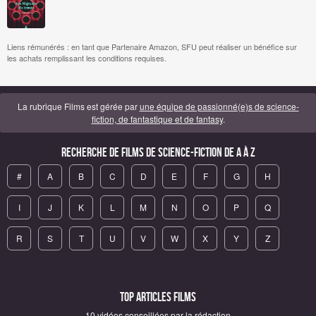
Liens rémunérés : en tant que Partenaire Amazon, SFU peut réaliser un bénéfice sur
les achats remplissant les conditions requises.
La rubrique Films est gérée par
une équipe de passionné(e)s de science-
fiction, de fantastique et de fantasy
.
Recherche de Films de science-fiction de A à Z
#
A
B
C
D
E
F
G
H
I
J
K
L
M
N
O
P
Q
R
S
T
U
V
W
X
Y
Z
Top articles Films
10 vidéos conseillées par la rédaction