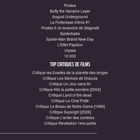
Pirates
Buffy the Vampire Layer
August Underground
La Forteresse Infinie #1
Pirates II: la revanche de Stagnetti
Spiderbabe
Spider-Man Brand New Day
L'Effet Papillon
Ulysse
10 000
Top critiques de Films
Critique les Evadés de la planète des singes
Critique Les Sévices de Dracula
Critique Un Jour sans fin
Critique Kiki la petite sorcière [2004]
Critique Land of the dead
Critique Le Chat Potté
Critique Le Bossu de Notre-Dame [1996]
Critique Supergirl [2026]
Critique L'enfer des zombies
Critique Révélation 1ère partie