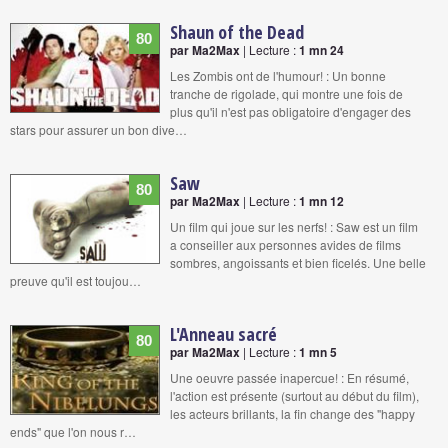
Shaun of the Dead
80
par Ma2Max
| Lecture :
1 mn 24
Les Zombis ont de l'humour! : Un bonne
tranche de rigolade, qui montre une fois de
plus qu'il n'est pas obligatoire d'engager des
stars pour assurer un bon dive…
Saw
80
par Ma2Max
| Lecture :
1 mn 12
Un film qui joue sur les nerfs! : Saw est un film
a conseiller aux personnes avides de films
sombres, angoissants et bien ficelés. Une belle
preuve qu'il est toujou…
L'Anneau sacré
80
par Ma2Max
| Lecture :
1 mn 5
Une oeuvre passée inapercue! : En résumé,
l'action est présente (surtout au début du film),
les acteurs brillants, la fin change des "happy
ends" que l'on nous r…