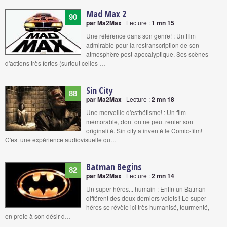
Mad Max 2
90
par Ma2Max
| Lecture :
1 mn 15
Une référence dans son genre! : Un film
admirable pour la restranscription de son
atmosphère post-apocalyptique. Ses scènes
d'actions très fortes (surtout celles …
Sin City
88
par Ma2Max
| Lecture :
2 mn 18
Une merveille d'esthétisme! : Un film
mémorable, dont on ne peut renier son
originalité. Sin city a inventé le Comic-film!
C'est une expérience audiovisuelle qu…
Batman Begins
82
par Ma2Max
| Lecture :
2 mn 14
Un super-héros... humain : Enfin un Batman
différent des deux derniers volets!! Le super-
héros se révèle ici très humanisé, tourmenté,
en proie à son désir d…