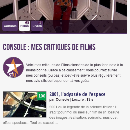
2
1
Console
Films
Livres
Console : Mes critiques de films
Voici mes critiques de Films classées de la plus forte note à la
moins bonne. Grâce à ce classement, vous pourrez suivre
mes conseils (ou pas) et peut-être suivre plus régulièrement
mes avis s'ils correspondent à vos goûts.
2001, l'odyssée de l'espace
100
par Console
| Lecture :
13 s
2001 ou la légende de la science-fiction : Il
s'agit pour moi du meilleur film de sf : beauté
des images, realisation, scénario, musique,
effets-speciaux... Tout est excepti…