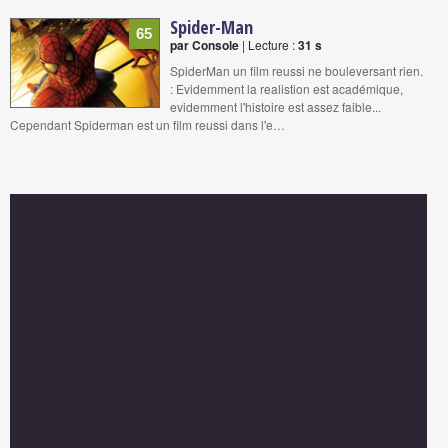
Spider-Man
65
par Console
| Lecture :
31 s
SpiderMan un film reussi ne bouleversant rien.
: Evidemment la realistion est académique,
evidemment l'histoire est assez faible...
Cependant Spiderman est un film reussi dans l'e…