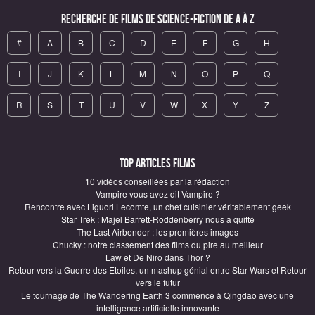
Recherche de Films de science-fiction de A à Z
#
A
B
C
D
E
F
G
H
I
J
K
L
M
N
O
P
Q
R
S
T
U
V
W
X
Y
Z
Top articles Films
10 vidéos conseillées par la rédaction
Vampire vous avez dit Vampire ?
Rencontre avec Liguori Lecomte, un chef cuisinier véritablement geek
Star Trek : Majel Barrett-Roddenberry nous a quitté
The Last Airbender : les premières images
Chucky : notre classement des films du pire au meilleur
Law et De Niro dans Thor ?
Retour vers la Guerre des Etoiles, un mashup génial entre Star Wars et Retour
vers le futur
Le tournage de The Wandering Earth 3 commence à Qingdao avec une
intelligence artificielle innovante