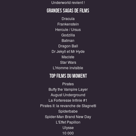
Underworld revient !
Grandes sagas de Films
Dracula
Frankenstein
Hercule / Ursus
Godzilla
Batman
Dragon Ball
Dr Jekyll et Mr Hyde
Maciste
Star Wars
L'Homme invisible
Top Films du moment
Pirates
Buffy the Vampire Layer
August Underground
La Forteresse Infinie #1
Pirates II: la revanche de Stagnetti
Spiderbabe
Spider-Man Brand New Day
L'Effet Papillon
Ulysse
10 000