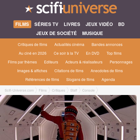
FILMS
SÉRIES TV
LIVRES
JEUX VIDÉO
BD
JEUX DE SOCIÉTÉ
MUSIQUE
Critiques de films
Actualités cinéma
Bandes annonces
Au ciné en 2026
Ce soir à la TV
En DVD
Top films
Films par thèmes
Editeurs
Acteurs & réalisateurs
Personnages
Images & affiches
Citations de films
Anecdotes de films
Références de films
Slogans de films
Agenda
Scifi-Universe.com
Films
Critiques
Staff
Console