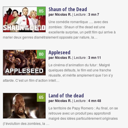
Shaun of the Dead
85
par Nicolas R.
| Lecture :
3 mn 7
Une comédie romantique ..... avec des
zombies : Shaun of the dead est une
excellente surprise, un petit film qui arrive à
marier deux genres diamétralement opposés par nature, la…
Appleseed
80
par Nicolas R.
| Lecture :
3 mn 11
Le cinéma d’animation du futur : Malgré
quelques défauts, le film est une franche
réussite, et mérite amplement que l’on s’y
attarde. C’est un film d’action intell…
Land of the dead
65
par Nicolas R.
| Lecture :
4 mn 48
Le territoire de Papy Romero : Au final, on se
retrouve avec un produit peu approfondi
malgré des idées particulièrement originales
(l’évolution des zombies, la …