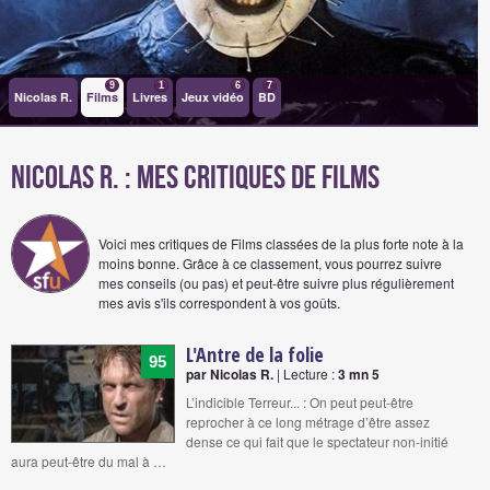
9
1
6
7
Nicolas R.
Films
Livres
Jeux vidéo
BD
Nicolas R. : Mes critiques de films
Voici mes critiques de Films classées de la plus forte note à la
moins bonne. Grâce à ce classement, vous pourrez suivre
mes conseils (ou pas) et peut-être suivre plus régulièrement
mes avis s'ils correspondent à vos goûts.
L'Antre de la folie
95
par Nicolas R.
| Lecture :
3 mn 5
L’indicible Terreur... : On peut peut-être
reprocher à ce long métrage d’être assez
dense ce qui fait que le spectateur non-initié
aura peut-être du mal à …