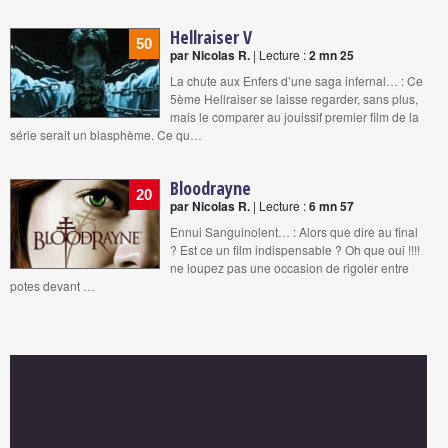
Hellraiser V
50
par Nicolas R.
| Lecture :
2 mn 25
La chute aux Enfers d’une saga infernal… : Ce
5ème Hellraiser se laisse regarder, sans plus,
mais le comparer au jouissif premier film de la
série serait un blasphème. Ce qu…
Bloodrayne
20
par Nicolas R.
| Lecture :
6 mn 57
Ennui Sanguinolent… : Alors que dire au final
? Est ce un film indispensable ? Oh que oui !!!!
ne loupez pas une occasion de rigoler entre
potes devant …