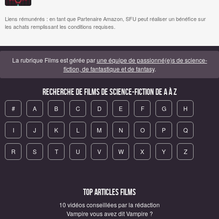
Liens rémunérés : en tant que Partenaire Amazon, SFU peut réaliser un bénéfice sur
les achats remplissant les conditions requises.
La rubrique Films est gérée par
une équipe de passionné(e)s de science-
fiction, de fantastique et de fantasy
.
Recherche de Films de science-fiction de A à Z
#
A
B
C
D
E
F
G
H
I
J
K
L
M
N
O
P
Q
R
S
T
U
V
W
X
Y
Z
Top articles Films
10 vidéos conseillées par la rédaction
Vampire vous avez dit Vampire ?