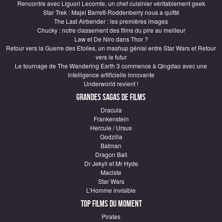
Rencontre avec Liguori Lecomte, un chef cuisinier véritablement geek
Star Trek : Majel Barrett-Roddenberry nous a quitté
The Last Airbender : les premières images
Chucky : notre classement des films du pire au meilleur
Law et De Niro dans Thor ?
Retour vers la Guerre des Etoiles, un mashup génial entre Star Wars et Retour
vers le futur
Le tournage de The Wandering Earth 3 commence à Qingdao avec une
intelligence artificielle innovante
Underworld revient !
Grandes sagas de Films
Dracula
Frankenstein
Hercule / Ursus
Godzilla
Batman
Dragon Ball
Dr Jekyll et Mr Hyde
Maciste
Star Wars
L'Homme invisible
Top Films du moment
Pirates