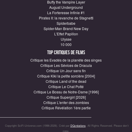
Buffy the Vampire Layer
August Underground
La Forteresse Infinie #1
Pirates II: la revanche de Stagnetti
Spiderbabe
Spider-Man Brand New Day
L'Effet Papillon
Ulysse
10 000
Top critiques de Films
Critique les Evadés de la planète des singes
Critique Les Sévices de Dracula
Critique Un Jour sans fin
Critique Kiki la petite sorcière [2004]
Critique Land of the dead
Critique Le Chat Potté
Critique Le Bossu de Notre-Dame [1996]
Critique Supergirl [2026]
Critique L'enfer des zombies
Critique Révélation 1ère partie
Copyright SciFi-Universe.com (1996-2026). Créé par
DQcréations
. All Rights Reserved. Please don’t
copy.