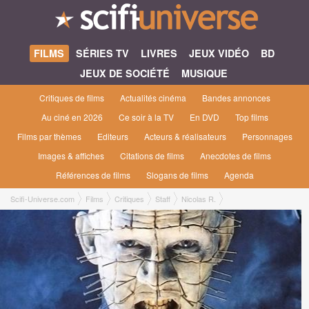
FILMS
SÉRIES TV
LIVRES
JEUX VIDÉO
BD
JEUX DE SOCIÉTÉ
MUSIQUE
Critiques de films
Actualités cinéma
Bandes annonces
Au ciné en 2026
Ce soir à la TV
En DVD
Top films
Films par thèmes
Editeurs
Acteurs & réalisateurs
Personnages
Images & affiches
Citations de films
Anecdotes de films
Références de films
Slogans de films
Agenda
Scifi-Universe.com
Films
Critiques
Staff
Nicolas R.