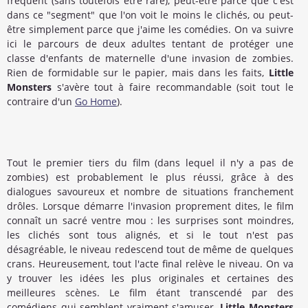
fréquent (sans toutefois être rare), peut-être parce que c'est
dans ce "segment" que l'on voit le moins le clichés, ou peut-
être simplement parce que j'aime les comédies. On va suivre
ici le parcours de deux adultes tentant de protéger une
classe d'enfants de maternelle d'une invasion de zombies.
Rien de formidable sur le papier, mais dans les faits,
Little
Monsters
s'avère tout à faire recommandable (soit tout le
contraire d'un
Go Home
).
Tout le premier tiers du film (dans lequel il n'y a pas de
zombies) est probablement le plus réussi, grâce à des
dialogues savoureux et nombre de situations franchement
drôles. Lorsque démarre l'invasion proprement dites, le film
connaît un sacré ventre mou : les surprises sont moindres,
les clichés sont tous alignés, et si le tout n'est pas
désagréable, le niveau redescend tout de même de quelques
crans. Heureusement, tout l'acte final relève le niveau. On va
y trouver les idées les plus originales et certaines des
meilleures scènes. Le film étant transcendé par des
comédiens qui semblent vraiment s'amuser,
Little Monsters