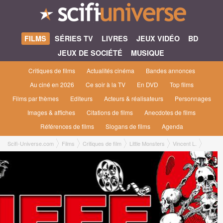
FILMS
SÉRIES TV
LIVRES
JEUX VIDÉO
BD
JEUX DE SOCIÉTÉ
MUSIQUE
Critiques de films
Actualités cinéma
Bandes annonces
Au ciné en 2026
Ce soir à la TV
En DVD
Top films
Films par thèmes
Editeurs
Acteurs & réalisateurs
Personnages
Images & affiches
Citations de films
Anecdotes de films
Références de films
Slogans de films
Agenda
Scifi-Universe.com
Films
Critiques de film
Little Monsters
Vincent L.