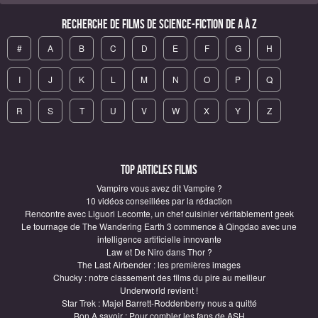
Recherche de Films de science-fiction de A à Z
#
A
B
C
D
E
F
G
H
I
J
K
L
M
N
O
P
Q
R
S
T
U
V
W
X
Y
Z
Top articles Films
Vampire vous avez dit Vampire ?
10 vidéos conseillées par la rédaction
Rencontre avec Liguori Lecomte, un chef cuisinier véritablement geek
Le tournage de The Wandering Earth 3 commence à Qingdao avec une
intelligence artificielle innovante
Law et De Niro dans Thor ?
The Last Airbender : les premières images
Chucky : notre classement des films du pire au meilleur
Underworld revient !
Star Trek : Majel Barrett-Roddenberry nous a quitté
Bon A savoir : Pour combler les fans de ASH