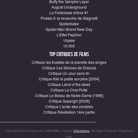
Buffy the Vampire Layer
August Underground
La Forteresse Infinie #1
Pirates II: la revanche de Stagnetti
Spiderbabe
Spider-Man Brand New Day
L'Effet Papillon
Ulysse
10 000
Top critiques de Films
Critique les Evadés de la planète des singes
Critique Les Sévices de Dracula
Critique Un Jour sans fin
Critique Kiki la petite sorcière [2004]
Critique Land of the dead
Critique Le Chat Potté
Critique Le Bossu de Notre-Dame [1996]
Critique Supergirl [2026]
Critique L'enfer des zombies
Critique Révélation 1ère partie
Copyright SciFi-Universe.com (1996-2026). Créé par
DQcréations
. All Rights Reserved. Please don’t
copy.