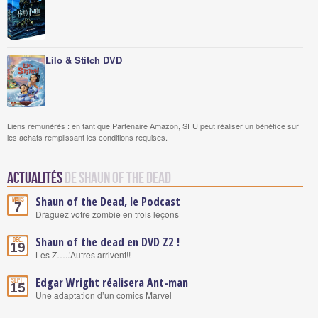
Lilo & Stitch DVD
Liens rémunérés : en tant que Partenaire Amazon, SFU peut réaliser un bénéfice sur
les achats remplissant les conditions requises.
Actualités
de Shaun of the Dead
Shaun of the Dead, le Podcast
Mars
7
Draguez votre zombie en trois leçons
Shaun of the dead en DVD Z2 !
Déc.
19
Les Z…..’Autres arrivent!!
Edgar Wright réalisera Ant-man
Sept.
15
Une adaptation d’un comics Marvel