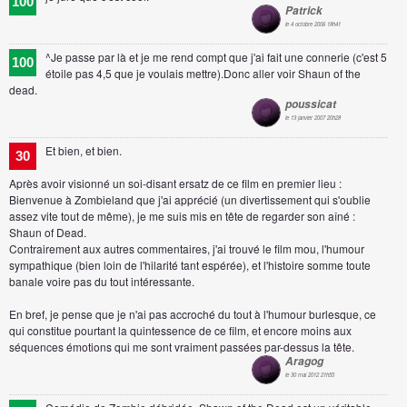
100
Patrick
le 4 octobre 2006 18h41
^Je passe par là et je me rend compt que j'ai fait une connerie (c'est 5
100
étoile pas 4,5 que je voulais mettre).Donc aller voir Shaun of the
dead.
poussicat
le 13 janvier 2007 20h28
Et bien, et bien.
30
Après avoir visionné un soi-disant ersatz de ce film en premier lieu :
Bienvenue à Zombieland que j'ai apprécié (un divertissement qui s'oublie
assez vite tout de même), je me suis mis en tête de regarder son aîné :
Shaun of Dead.
Contrairement aux autres commentaires, j'ai trouvé le film mou, l'humour
sympathique (bien loin de l'hilarité tant espérée), et l'histoire somme toute
banale voire pas du tout intéressante.
En bref, je pense que je n'ai pas accroché du tout à l'humour burlesque, ce
qui constitue pourtant la quintessence de ce film, et encore moins aux
séquences émotions qui me sont vraiment passées par-dessus la tête.
Aragog
le 30 mai 2012 21h55