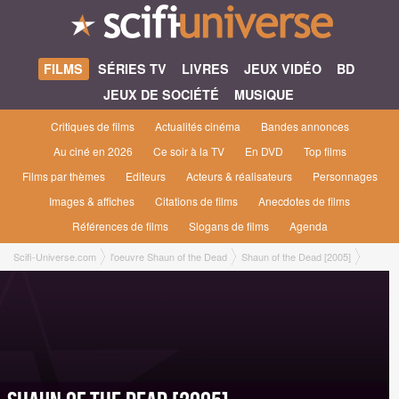
FILMS
SÉRIES TV
LIVRES
JEUX VIDÉO
BD
JEUX DE SOCIÉTÉ
MUSIQUE
Critiques de films
Actualités cinéma
Bandes annonces
Au ciné en 2026
Ce soir à la TV
En DVD
Top films
Films par thèmes
Editeurs
Acteurs & réalisateurs
Personnages
Images & affiches
Citations de films
Anecdotes de films
Références de films
Slogans de films
Agenda
Scifi-Universe.com
l'oeuvre Shaun of the Dead
Shaun of the Dead [2005]