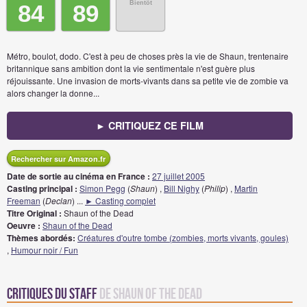
Bientôt
84
89
Métro, boulot, dodo. C'est à peu de choses près la vie de Shaun, trentenaire
britannique sans ambition dont la vie sentimentale n'est guère plus
réjouissante. Une invasion de morts-vivants dans sa petite vie de zombie va
alors changer la donne...
► CRITIQUEZ CE FILM
Rechercher sur Amazon.fr
Date de sortie au cinéma en France :
27 juillet 2005
Casting principal :
Simon Pegg
(
Shaun
) ,
Bill Nighy
(
Philip
) ,
Martin
Freeman
(
Declan
)
...
► Casting complet
Titre Original :
Shaun of the Dead
Oeuvre :
Shaun of the Dead
Thèmes abordés:
Créatures d'outre tombe (zombies, morts vivants, goules)
,
Humour noir / Fun
Critiques du staff
de Shaun of the Dead