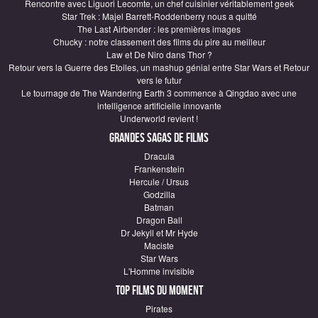
Rencontre avec Liguori Lecomte, un chef cuisinier véritablement geek
Star Trek : Majel Barrett-Roddenberry nous a quitté
The Last Airbender : les premières images
Chucky : notre classement des films du pire au meilleur
Law et De Niro dans Thor ?
Retour vers la Guerre des Etoiles, un mashup génial entre Star Wars et Retour
vers le futur
Le tournage de The Wandering Earth 3 commence à Qingdao avec une
intelligence artificielle innovante
Underworld revient !
Grandes sagas de Films
Dracula
Frankenstein
Hercule / Ursus
Godzilla
Batman
Dragon Ball
Dr Jekyll et Mr Hyde
Maciste
Star Wars
L'Homme invisible
Top Films du moment
Pirates