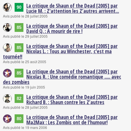
La critique de Shaun of the Dead [2005] par
90
Lucie M. : Z'attention les Z’autres arrivent...
Avis publié le 28 juillet 2005
La critique de Shaun of the Dead [2005] par
85
David Q. : A mourir de rire !
Avis publié le 29 juillet 2005
La critique de Shaun of the Dead [2005] par
85
Nicolas L. : Tous au Winchester, c'est ma
tournée!!
Avis publié le 25 août 2005
La critique de Shaun of the Dead [2005] par
85
Nicolas R. : Une comédie romantique ..... avec
des zombies
Avis publié le 19 juin 2005
La critique de Shaun of the Dead [2005] par
82
Richard B. : Shaun contre les Z’autres
Avis publié le 28 juillet 2005
La critique de Shaun of the Dead [2005] par
80
Ma2Max : Les Zombis ont de l'humour!
Avis publié le 19 mars 2006