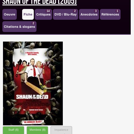
Shaun of the Dead [2005]
14
2
3
1
Oeuvre
Fiche
Critiques
DVD / Blu-Ray
Anecdotes
Références
2
Citations & slogans
Staff (
6
)
Membres (
8
)
Impatience