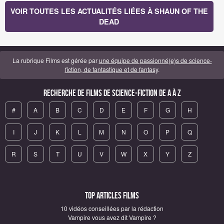
VOIR TOUTES LES ACTUALITÉS LIÉES À SHAUN OF THE
DEAD
La rubrique Films est gérée par
une équipe de passionné(e)s de science-
fiction, de fantastique et de fantasy
.
Recherche de Films de science-fiction de A à Z
#
A
B
C
D
E
F
G
H
I
J
K
L
M
N
O
P
Q
R
S
T
U
V
W
X
Y
Z
Top articles Films
10 vidéos conseillées par la rédaction
Vampire vous avez dit Vampire ?