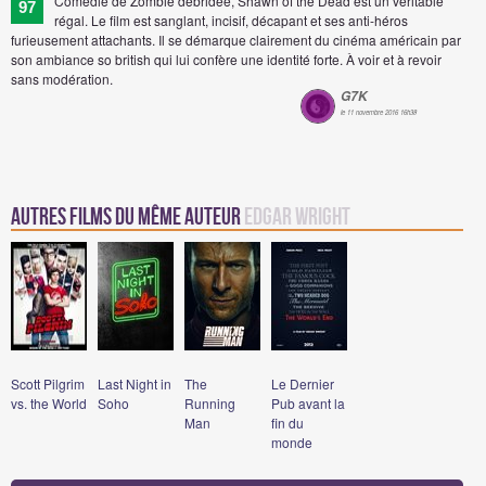
Comédie de Zombie débridée, Shawn of the Dead est un véritable
97
régal. Le film est sanglant, incisif, décapant et ses anti-héros
furieusement attachants. Il se démarque clairement du cinéma américain par
son ambiance so british qui lui confère une identité forte. À voir et à revoir
sans modération.
G7K
le 11 novembre 2016 16h38
Autres Films du même auteur
Edgar Wright
Scott Pilgrim
Last Night in
The
Le Dernier
vs. the World
Soho
Running
Pub avant la
Man
fin du
monde