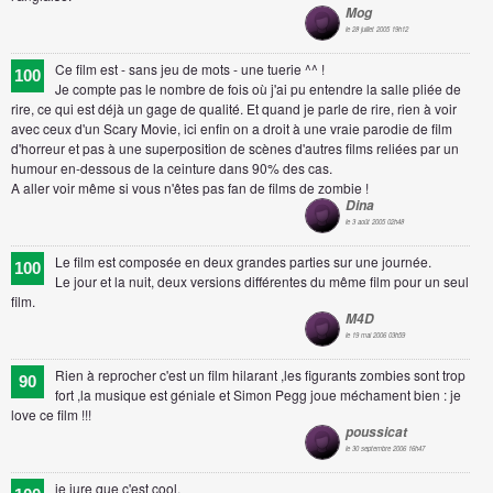
Mog
le 28 juillet 2005 19h12
Ce film est - sans jeu de mots - une tuerie ^^ !
100
Je compte pas le nombre de fois où j'ai pu entendre la salle pliée de
rire, ce qui est déjà un gage de qualité. Et quand je parle de rire, rien à voir
avec ceux d'un Scary Movie, ici enfin on a droit à une vraie parodie de film
d'horreur et pas à une superposition de scènes d'autres films reliées par un
humour en-dessous de la ceinture dans 90% des cas.
A aller voir même si vous n'êtes pas fan de films de zombie !
Dina
le 3 août 2005 02h48
Le film est composée en deux grandes parties sur une journée.
100
Le jour et la nuit, deux versions différentes du même film pour un seul
film.
M4D
le 19 mai 2006 03h59
Rien à reprocher c'est un film hilarant ,les figurants zombies sont trop
90
fort ,la musique est géniale et Simon Pegg joue méchament bien : je
love ce film !!!
poussicat
le 30 septembre 2006 16h47
je jure que c'est cool.