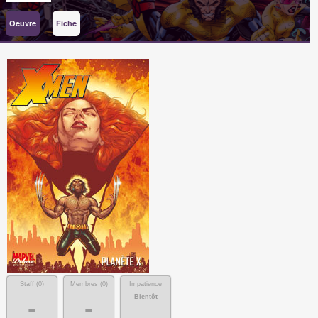
Oeuvre
Fiche
Staff (
0
)
Membres (
0
)
Impatience
Bientôt
-
-