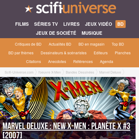
FILMS
SÉRIES TV
LIVRES
JEUX VIDÉO
BD
JEUX DE SOCIÉTÉ
MUSIQUE
Critiques de BD
Actualités BD
BD en magasin
Top BD
BD par thèmes
Dessinateurs & scénaristes
Editeurs
Planches
Citations
Anecdotes
Références
Agenda
Scifi-Universe.com
l'oeuvre X-Men
Bandes Dessinées
Marvel Deluxe
New X-MEN : Planète X #3 [2007]
Marvel Deluxe : New X-MEN : Planète X #3
[2007]