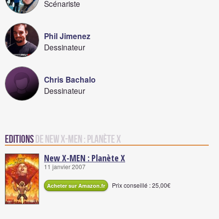
Scénariste
Phil Jimenez
Dessinateur
Chris Bachalo
Dessinateur
Editions
de New X-MEN : Planète X
New X-MEN : Planète X
11 janvier 2007
Prix conseillé : 25,00€
Acheter sur Amazon.fr