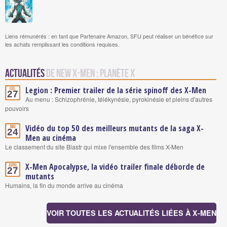
Liens rémunérés : en tant que Partenaire Amazon, SFU peut réaliser un bénéfice sur
les achats remplissant les conditions requises.
Actualités
de New X-MEN : Planète X
Legion : Premier trailer de la série spinoff des X-Men
Juil.
27
Au menu : Schizophrénie, télékynésie, pyrokinésie et pleins d'autres
pouvoirs
Vidéo du top 50 des meilleurs mutants de la saga X-
Mai
24
Men au cinéma
Le classement du site Blastr qui mixe l'ensemble des films X-Men
X-Men Apocalypse, la vidéo trailer finale déborde de
Avril
27
mutants
Humains, la fin du monde arrive au cinéma
VOIR TOUTES LES ACTUALITÉS LIÉES À X-MEN