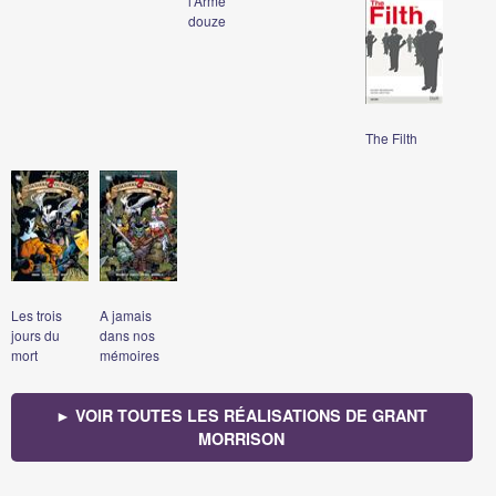
l'Arme
douze
The Filth
Les trois
A jamais
jours du
dans nos
mort
mémoires
► VOIR TOUTES LES RÉALISATIONS DE GRANT
MORRISON