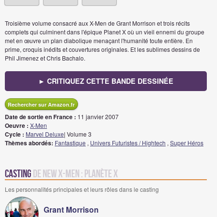
Troisième volume consacré aux X-Men de Grant Morrison et trois récits
complets qui culminent dans l'épique Planet X où un vieil ennemi du groupe
met en œuvre un plan diabolique menaçant l'humanité toute entière. En
prime, croquis inédits et couvertures originales. Et les sublimes dessins de
Phil Jimenez et Chris Bachalo.
► CRITIQUEZ CETTE BANDE DESSINÉE
Rechercher sur Amazon.fr
Date de sortie en France :
11 janvier 2007
Oeuvre :
X-Men
Cycle :
Marvel Deluxe
| Volume 3
Thèmes abordés:
Fantastique
,
Univers Futuristes / Hightech
,
Super Héros
Casting
de New X-MEN : Planète X
Les personnalités principales et leurs rôles dans le casting
Grant Morrison