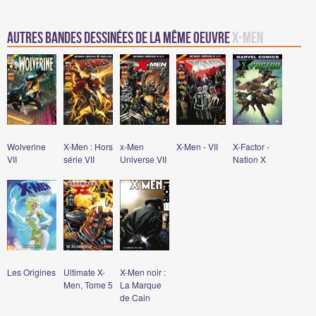
Autres bandes dessinées de la même oeuvre
X-Men
Wolverine
X-Men : Hors
x-Men
X-Men - VII
X-Factor -
VII
série VII
Universe VII
Nation X
Les Origines
Ultimate X-
X-Men noir :
Men, Tome 5
La Marque
de Cain