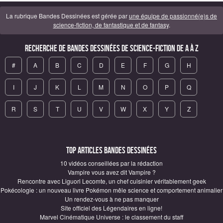
La rubrique Bandes Dessinées est gérée par
une équipe de passionné(e)s de
science-fiction, de fantastique et de fantasy
.
Recherche de Bandes Dessinées de science-fiction de A à Z
#
A
B
C
D
E
F
G
H
I
J
K
L
M
N
O
P
Q
R
S
T
U
V
W
X
Y
Z
Top articles Bandes Dessinées
10 vidéos conseillées par la rédaction
Vampire vous avez dit Vampire ?
Rencontre avec Liguori Lecomte, un chef cuisinier véritablement geek
Pokécologie : un nouveau livre Pokémon mêle science et comportement animalier
Un rendez-vous à ne pas manquer
Site officiel des Légendaires en ligne!
Marvel Cinématique Universe : le classement du staff