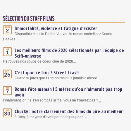
Sélection du staff Films
Immortalité, violence et fatigue d’exister
Mars
2
Disponible chez le Diable Vauvert le roman coécrit par Keanu
Reeves
Les meilleurs films de 2020 sélectionnés par l'équipe de
Jan.
1
Scifi-universe
Retrouvez nos coups de coeur ciné de 2020...
C'est quoi ce truc ? Street Trash
Oct.
25
Quand tu jures que tu ne boiras plus jamais d'alcool...
Bonne fête maman ! 5 mères qu'on n'aimerait pas trop
Juin
7
avoir
Finalement, on ne s'en sort pas si mal vous ne trouvez pas ?...
Chucky : notre classement des films du pire au meilleur
Mai
30
8 films, 8 moyens d'avoir peur des poupées...