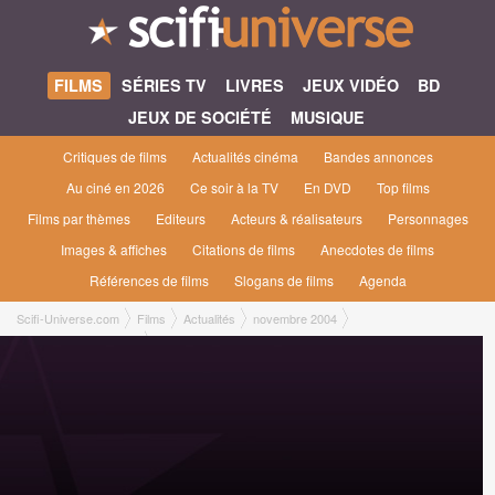
FILMS
SÉRIES TV
LIVRES
JEUX VIDÉO
BD
JEUX DE SOCIÉTÉ
MUSIQUE
Critiques de films
Actualités cinéma
Bandes annonces
Au ciné en 2026
Ce soir à la TV
En DVD
Top films
Films par thèmes
Editeurs
Acteurs & réalisateurs
Personnages
Images & affiches
Citations de films
Anecdotes de films
Références de films
Slogans de films
Agenda
Scifi-Universe.com
Films
Actualités
novembre 2004
Alan Moore à l’honneur