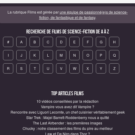
La rubrique Films est gérée par
une équipe de passionné(e)s de science-
fiction, de fantastique et de fantasy
.
Recherche de Films de science-fiction de A à Z
#
A
B
C
D
E
F
G
H
I
J
K
L
M
N
O
P
Q
R
S
T
U
V
W
X
Y
Z
Top articles Films
10 vidéos conseillées par la rédaction
Vampire vous avez dit Vampire ?
Rencontre avec Liguori Lecomte, un chef cuisinier véritablement geek
Star Trek : Majel Barrett-Roddenberry nous a quitté
The Last Airbender : les premières images
Chucky : notre classement des films du pire au meilleur
Law et De Niro dans Thor ?