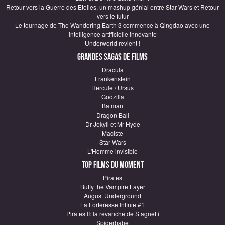
Retour vers la Guerre des Etoiles, un mashup génial entre Star Wars et Retour
vers le futur
Le tournage de The Wandering Earth 3 commence à Qingdao avec une
intelligence artificielle innovante
Underworld revient !
Grandes sagas de Films
Dracula
Frankenstein
Hercule / Ursus
Godzilla
Batman
Dragon Ball
Dr Jekyll et Mr Hyde
Maciste
Star Wars
L'Homme invisible
Top Films du moment
Pirates
Buffy the Vampire Layer
August Underground
La Forteresse Infinie #1
Pirates II: la revanche de Stagnetti
Spiderbabe