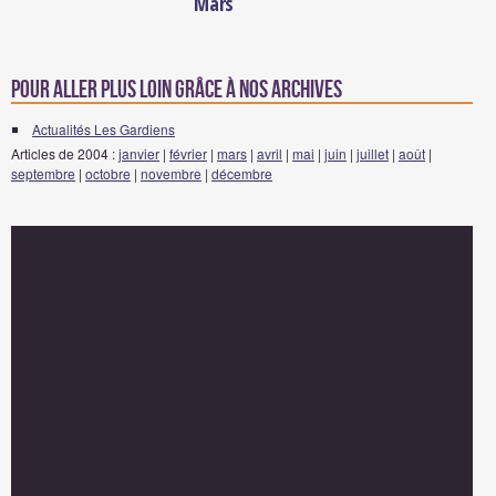
Mars
Pour aller plus loin grâce à nos archives
Actualités Les Gardiens
Articles de 2004 :
janvier
|
février
|
mars
|
avril
|
mai
|
juin
|
juillet
|
août
|
septembre
|
octobre
|
novembre
|
décembre