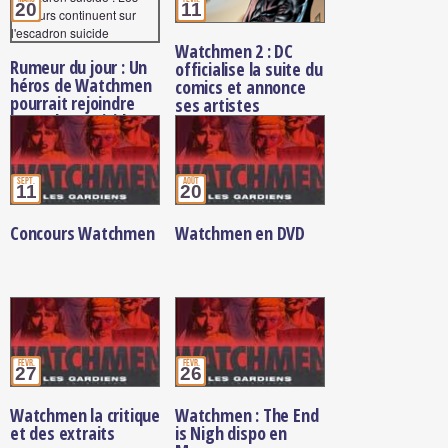
20
11
Watchmen 2 : DC
Rumeur du jour : Un
officialise la suite du
héros de Watchmen
comics et annonce
pourrait rejoindre
ses artistes
l'escadron suicide
sept.
août
11
20
Concours Watchmen
Watchmen en DVD
févr.
févr.
27
26
Watchmen la critique
Watchmen : The End
et des extraits
is Nigh dispo en