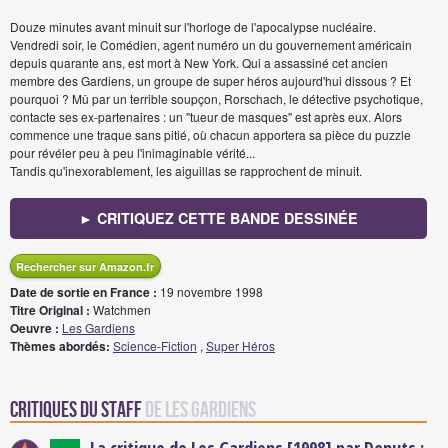
Douze minutes avant minuit sur l'horloge de l'apocalypse nucléaire.
Vendredi soir, le Comédien, agent numéro un du gouvernement américain
depuis quarante ans, est mort à New York. Qui a assassiné cet ancien
membre des Gardiens, un groupe de super héros aujourd'hui dissous ? Et
pourquoi ? Mû par un terrible soupçon, Rorschach, le détective psychotique,
contacte ses ex-partenaires : un "tueur de masques" est après eux. Alors
commence une traque sans pitié, où chacun apportera sa pièce du puzzle
pour révéler peu à peu l'inimaginable vérité...
Tandis qu'inexorablement, les aiguillas se rapprochent de minuit.
► CRITIQUEZ CETTE BANDE DESSINÉE
Rechercher sur Amazon.fr
Date de sortie en France :
19 novembre 1998
Titre Original :
Watchmen
Oeuvre :
Les Gardiens
Thèmes abordés:
Science-Fiction
,
Super Héros
Critiques du staff
de Les Gardiens