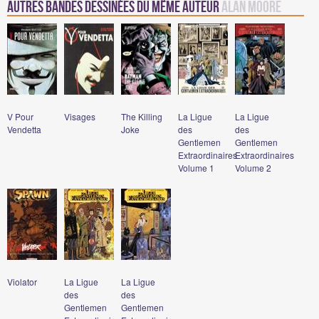
Autres Bandes Dessinées du même auteur
Alan Moore
V Pour
Visages
The Killing
La Ligue
La Ligue
Vendetta
Joke
des
des
Gentlemen
Gentlemen
Extraordinaires
Extraordinaires
Volume 1
Volume 2
Violator
La Ligue
La Ligue
des
des
Gentlemen
Gentlemen