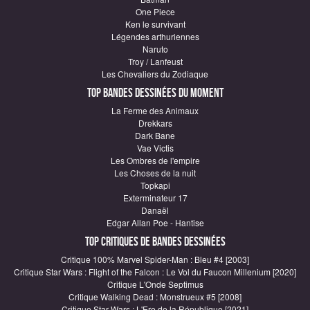
One Piece
Ken le survivant
Légendes arthuriennes
Naruto
Troy / Lanfeust
Les Chevaliers du Zodiaque
Top Bandes Dessinées du moment
La Ferme des Animaux
Drekkars
Dark Bane
Vae Victis
Les Ombres de l'empire
Les Choses de la nuit
Topkapi
Exterminateur 17
Danaël
Edgar Allan Poe - Hantise
Top critiques de Bandes Dessinées
Critique 100% Marvel Spider-Man : Bleu #4 [2003]
Critique Star Wars : Flight of the Falcon : Le Vol du Faucon Millenium [2020]
Critique L'Onde Septimus
Critique Walking Dead : Monstrueux #5 [2008]
Critique Star Wars : L'Ere de la République [2021]