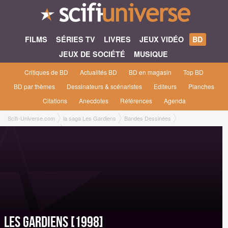
FILMS
SÉRIES TV
LIVRES
JEUX VIDÉO
BD
JEUX DE SOCIÉTÉ
MUSIQUE
Critiques de BD
Actualités BD
BD en magasin
Top BD
BD par thèmes
Dessinateurs & scénaristes
Editeurs
Planches
Citations
Anecdotes
Références
Agenda
Scifi-Universe.com
la saga Les Gardiens
Bandes Dessinées
Les Gardiens [1998]
Les Gardiens [1998]