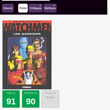
4
4
Oeuvre
Fiche
Critiques
Editions
Staff (
2
)
Membres (
2
)
Impatience
Bientôt
91
90