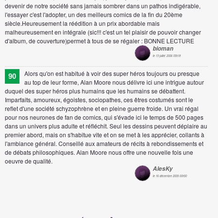
devenir de notre société sans jamais sombrer dans un pathos indigérable,
l'essayer c'est l'adopter, un des meilleurs comics de la fin du 20ème
siècle.Heureusement la réédition à un prix abordable mais
malheureusement en intégrale (sic!!! c'est un tel plaisir de pouvoir changer
d'album, de couverture)permet à tous de se régaler : BONNE LECTURE
bioman
le 13 juillet 2006 05h18
Alors qu'on est habitué à voir des super héros toujours ou presque
90
au top de leur forme, Alan Moore nous délivre ici une intrigue autour
duquel des super héros plus humains que les humains se débattent.
Imparfaits, amoureux, égoistes, sociopathes, ces êtres costumés sont le
reflet d'une société schyzophrène et en pleine guerre froide. Un vrai régal
pour nos neurones de fan de comics, qui s'évade ici le temps de 500 pages
dans un univers plus adulte et réfléchit. Seul les dessins peuvent déplaire au
premier abord, mais on s'habitue vite et on se met à les apprécier, collants à
l'ambiance général. Conseillé aux amateurs de récits à rebondissements et
de débats philosophiques. Alan Moore nous offre une nouvelle fois une
oeuvre de qualité.
AlesKy
le 16 décembre 2009 00h50