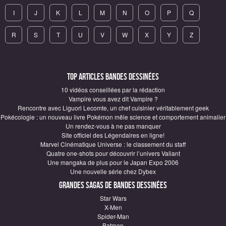
I
J
K
L
M
N
O
P
Q
R
S
T
U
V
W
X
Y
Z
Top articles Bandes Dessinées
10 vidéos conseillées par la rédaction
Vampire vous avez dit Vampire ?
Rencontre avec Liguori Lecomte, un chef cuisinier véritablement geek
Pokécologie : un nouveau livre Pokémon mêle science et comportement animalier
Un rendez-vous à ne pas manquer
Site officiel des Légendaires en ligne!
Marvel Cinématique Universe : le classement du staff
Quatre one-shots pour découvrir l’univers Valiant
Une mangaka de plus pour le Japan Expo 2006
Une nouvelle série chez Dybex
Grandes sagas de Bandes Dessinées
Star Wars
X-Men
Spider-Man
Batman