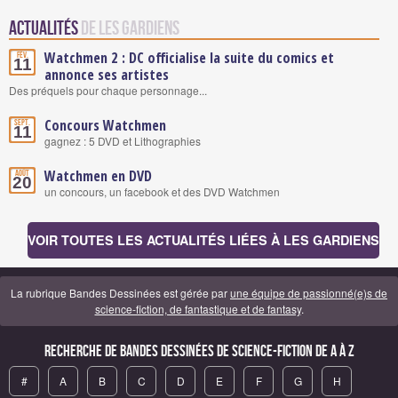
Actualités
de Les Gardiens
Watchmen 2 : DC officialise la suite du comics et
Fév.
11
annonce ses artistes
Des préquels pour chaque personnage...
Concours Watchmen
Sept.
11
gagnez : 5 DVD et Lithographies
Watchmen en DVD
Août
20
un concours, un facebook et des DVD Watchmen
VOIR TOUTES LES ACTUALITÉS LIÉES À LES GARDIENS
La rubrique Bandes Dessinées est gérée par
une équipe de passionné(e)s de
science-fiction, de fantastique et de fantasy
.
Recherche de Bandes Dessinées de science-fiction de A à Z
#
A
B
C
D
E
F
G
H