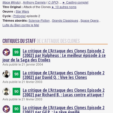
Mace Windu
) ,
Anthony Daniels
(
C-3PO
)
...
► Casting complet
Titre Original :
Attack of the Clones
► 10 autres noms
Oeuvre :
Star Wars
Cycle :
Prélogie
| episode 2
Thèmes abordés:
Science-Fiction
,
Grands Classiques
,
Space Opera
,
Lutte du Bien contre le Mal
Critiques du staff
de L'Attaque des Clones
La critique de L'Attaque des Clones Episode 2
99
[2002] par Halpheus : Le meilleur épisode à ce
jour de la Saga des Etoiles
Avis publié le 21 janvier 2004
La critique de L'Attaque des Clones Episode 2
98
[2002] par David Q. : Vive les Clones
Avis publié le 21 février 2003
La critique de L'Attaque des Clones Episode 2
90
[2002] par Richard B. : Lucas contre attaque !
Avis publié le 21 février 2003
La critique de L'Attaque des Clones Episode 2
90
[2002] par Gil P. : Le rêve éveillé