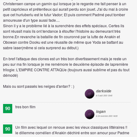
Christensen campe un gamin qui lorsque je le regarde me fait penser à un
petit capricieux et prétentieux qui aurait perdu son jouet. J'ai du mal à croire
que cet hurluberlu est le futur Vador; Et puis comment Padmé peut tomber
amoureuse d'un type aussi fade....
Sinon il y a le problème lié à la surenchère des effets spéciaux. Certes ils
sont réussit mais ils ont tendance à étouffer l'histoire au demeurant très
bonne.En revanche la bataille de fin couronné par la lutte de Anakin et
Obowan contre Dooku est une réussite de même que Yoda se battant au
sabre laser(même si cela surprend au début.)
En bref l'attaque des clones est un très bon divertissement mais je reste un
peu sur ma fin lorsque je me remémore le deuxième épisode de lapremière
trilogie: L'EMPIRE CONTRE ATTAQUe (toujours aussi sublime et pas du tout
démodé)
Mais ou sont passés les neiges d'antan? : )
darkside
le 3 août 2003 12h45
tres bon film
90
logan
le 24 novembre 2003 14h35
Un film avec lequel on renoue avec les vieux classiques littéraires !!
90
le dillemme cornélien d'Anakin déchiré entre son amour pour Padme