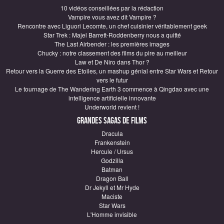
10 vidéos conseillées par la rédaction
Vampire vous avez dit Vampire ?
Rencontre avec Liguori Lecomte, un chef cuisinier véritablement geek
Star Trek : Majel Barrett-Roddenberry nous a quitté
The Last Airbender : les premières images
Chucky : notre classement des films du pire au meilleur
Law et De Niro dans Thor ?
Retour vers la Guerre des Etoiles, un mashup génial entre Star Wars et Retour
vers le futur
Le tournage de The Wandering Earth 3 commence à Qingdao avec une
intelligence artificielle innovante
Underworld revient !
Grandes sagas de Films
Dracula
Frankenstein
Hercule / Ursus
Godzilla
Batman
Dragon Ball
Dr Jekyll et Mr Hyde
Maciste
Star Wars
L'Homme invisible