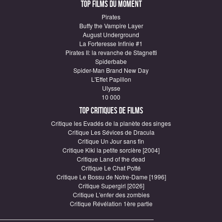
Top Films du moment
Pirates
Buffy the Vampire Layer
August Underground
La Forteresse Infinie #1
Pirates II: la revanche de Stagnetti
Spiderbabe
Spider-Man Brand New Day
L'Effet Papillon
Ulysse
10 000
Top critiques de Films
Critique les Evadés de la planète des singes
Critique Les Sévices de Dracula
Critique Un Jour sans fin
Critique Kiki la petite sorcière [2004]
Critique Land of the dead
Critique Le Chat Potté
Critique Le Bossu de Notre-Dame [1996]
Critique Supergirl [2026]
Critique L'enfer des zombies
Critique Révélation 1ère partie