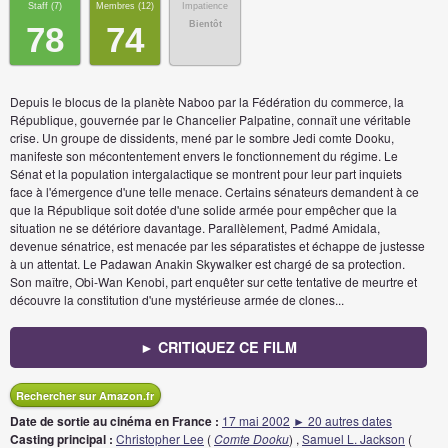
Staff (
7
)
Membres (
12
)
Impatience
Bientôt
78
74
Depuis le blocus de la planète Naboo par la Fédération du commerce, la
République, gouvernée par le Chancelier Palpatine, connaît une véritable
crise. Un groupe de dissidents, mené par le sombre Jedi comte Dooku,
manifeste son mécontentement envers le fonctionnement du régime. Le
Sénat et la population intergalactique se montrent pour leur part inquiets
face à l'émergence d'une telle menace. Certains sénateurs demandent à ce
que la République soit dotée d'une solide armée pour empêcher que la
situation ne se détériore davantage. Parallèlement, Padmé Amidala,
devenue sénatrice, est menacée par les séparatistes et échappe de justesse
à un attentat. Le Padawan Anakin Skywalker est chargé de sa protection.
Son maître, Obi-Wan Kenobi, part enquêter sur cette tentative de meurtre et
découvre la constitution d'une mystérieuse armée de clones...
► CRITIQUEZ CE FILM
Rechercher sur Amazon.fr
Date de sortie au cinéma en France :
17 mai 2002
► 20 autres dates
Casting principal :
Christopher Lee
(
Comte Dooku
) ,
Samuel L. Jackson
(