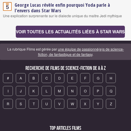
George Lucas révèle enfin pourquoi Yoda parle à
Mai
5
l'envers dans Star Wars
Une explication surprenante sur le dialecte unique du maître Jedi mythique
VOIR TOUTES LES ACTUALITÉS LIÉES À STAR WARS
La rubrique Films est gérée par
une équipe de passionné(e)s de science-
fiction, de fantastique et de fantasy
.
Recherche de Films de science-fiction de A à Z
#
A
B
C
D
E
F
G
H
I
J
K
L
M
N
O
P
Q
R
S
T
U
V
W
X
Y
Z
Top articles Films