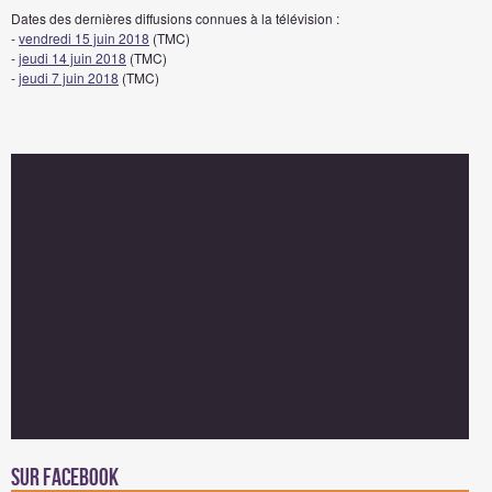
Dates des dernières diffusions connues à la télévision :
-
vendredi 15 juin 2018
(TMC)
-
jeudi 14 juin 2018
(TMC)
-
jeudi 7 juin 2018
(TMC)
Sur facebook