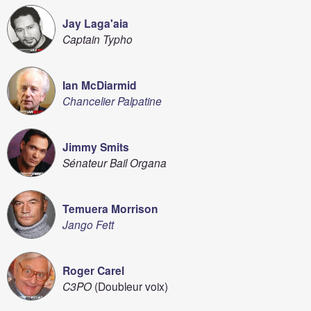
Jay Laga'aia
Captain Typho
Ian McDiarmid
Chancelier Palpatine
Jimmy Smits
Sénateur Bail Organa
Temuera Morrison
Jango Fett
Roger Carel
C3PO
(Doubleur voix)