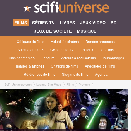
FILMS
SÉRIES TV
LIVRES
JEUX VIDÉO
BD
JEUX DE SOCIÉTÉ
MUSIQUE
Critiques de films
Actualités cinéma
Bandes annonces
Au ciné en 2026
Ce soir à la TV
En DVD
Top films
Films par thèmes
Editeurs
Acteurs & réalisateurs
Personnages
Images & affiches
Citations de films
Anecdotes de films
Références de films
Slogans de films
Agenda
Scifi-Universe.com
la saga Star Wars
Films
Prélogie
L'Attaque des Clones Episode 2 [2002]