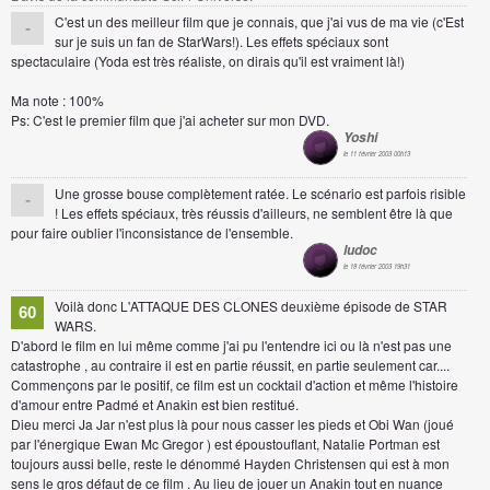
C'est un des meilleur film que je connais, que j'ai vus de ma vie (c'Est
-
sur je suis un fan de StarWars!). Les effets spéciaux sont
spectaculaire (Yoda est très réaliste, on dirais qu'il est vraiment là!)
Ma note : 100%
Ps: C'est le premier film que j'ai acheter sur mon DVD.
Yoshi
le 11 février 2003 00h13
Une grosse bouse complètement ratée. Le scénario est parfois risible
-
! Les effets spéciaux, très réussis d'ailleurs, ne semblent être là que
pour faire oublier l'inconsistance de l'ensemble.
ludoc
le 18 février 2003 19h31
Voilà donc L'ATTAQUE DES CLONES deuxième épisode de STAR
60
WARS.
D'abord le film en lui même comme j'ai pu l'entendre ici ou là n'est pas une
catastrophe , au contraire il est en partie réussit, en partie seulement car....
Commençons par le positif, ce film est un cocktail d'action et même l'histoire
d'amour entre Padmé et Anakin est bien restitué.
Dieu merci Ja Jar n'est plus là pour nous casser les pieds et Obi Wan (joué
par l'énergique Ewan Mc Gregor ) est époustouflant, Natalie Portman est
toujours aussi belle, reste le dénommé Hayden Christensen qui est à mon
sens le gros défaut de ce film . Au lieu de jouer un Anakin tout en nuance