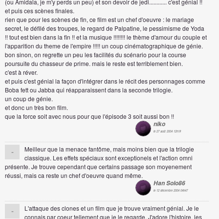
(ou Amidala, je m'y perds un peu) et son devoir de jedi............ c'est génial !!
et puis ces scènes finales.
rien que pour les scènes de fin, ce film est un chef d'oeuvre : le mariage
secret, le défilé des troupes, le regard de Palpatine, le pessimisme de Yoda
!! tout est bien dans la fin !! et la musique !!!!!!!! le thème d'amour du couple et
l'apparition du theme de l'empire !!!!! un coup cinématographique de génie.
bon sinon, on regrette un peu les facilités du scénario pour la course
poursuite du chasseur de prime. mais le reste est terriblement bien.
c'est à réver.
et puis c'est génial la façon d'intégrer dans le récit des personnages comme
Boba fett ou Jabba qui réapparaissent dans la seconde trilogie.
un coup de génie.
et donc un très bon film.
que la force soit avec nous pour que l'épisode 3 soit aussi bon !!
niko
le 27 août 2004 12h18
Meilleur que la menace fantôme, mais moins bien que la trilogie
-
classique. Les effets spéciaux sont exceptionels et l'action omni
présente. Je trouve cependant que certains passage son moyenement
réussi, mais ca reste un chef d'oeuvre quand même.
Han Solo86
le 12 décembre 2004 04h47
L'attaque des clones et un film que je trouve vraiment génial. Je le
-
connais par coeur tellement que je le regarde. J'adore l'histoire, les