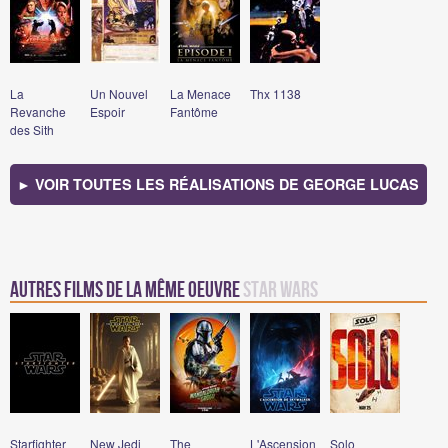
La
Un Nouvel
La Menace
Thx 1138
Revanche
Espoir
Fantôme
des Sith
► VOIR TOUTES LES RÉALISATIONS DE GEORGE LUCAS
Autres films de la même oeuvre
Star Wars
Starfighter
New Jedi
The
L'Ascension
Solo