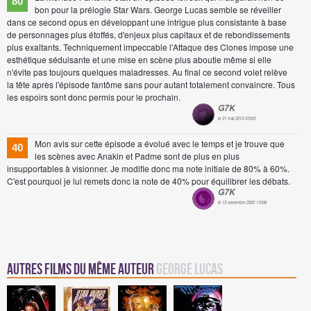
80
bon pour la prélogie Star Wars. George Lucas semble se réveiller
dans ce second opus en développant une intrigue plus consistante à base
de personnages plus étoffés, d'enjeux plus capitaux et de rebondissements
plus exaltants. Techniquement impeccable l'Attaque des Clones impose une
esthétique séduisante et une mise en scène plus aboutie même si elle
n'évite pas toujours quelques maladresses. Au final ce second volet relève
la tête après l'épisode fantôme sans pour autant totalement convaincre. Tous
les espoirs sont donc permis pour le prochain.
G7K
le 21 mai 2013 01h53
Mon avis sur cette épisode a évolué avec le temps et je trouve que
40
les scènes avec Anakin et Padme sont de plus en plus
insupportables à visionner. Je modifie donc ma note initiale de 80% à 60%.
C'est pourquoi je lui remets donc la note de 40% pour équilibrer les débats.
G7K
le 13 novembre 2020 11h06
Autres Films du même auteur
George Lucas