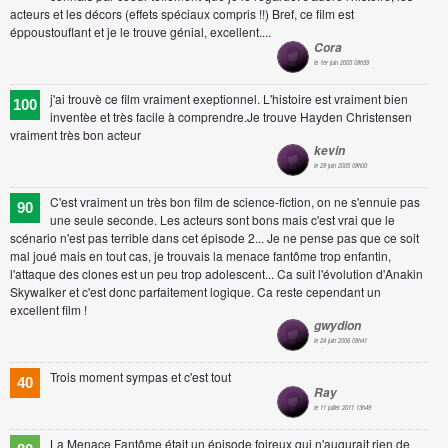
acteurs et les décors (effets spéciaux compris !!) Bref, ce film est
éppoustouflant et je le trouve génial, excellent....
Cora
le 1er juin 2005 08h59
j'ai trouvè ce film vraiment exeptionnel. L'histoire est vraiment bien
100
inventèe et très facile à comprendre.Je trouve Hayden Christensen
vraiment très bon acteur
kevin
le 29 juin 2005 08h00
C'est vraiment un très bon film de science-fiction, on ne s'ennuie pas
90
une seule seconde. Les acteurs sont bons mais c'est vrai que le
scénario n'est pas terrible dans cet épisode 2... Je ne pense pas que ce soit
mal joué mais en tout cas, je trouvais la menace fantôme trop enfantin,
l'attaque des clones est un peu trop adolescent... Ca suit l'évolution d'Anakin
Skywalker et c'est donc parfaitement logique. Ca reste cependant un
excellent film !
gwydion
le 24 juin 2006 09h41
Trois moment sympas et c'est tout
40
Ray
le 11 juillet 2011 13h49
La Menace Fantôme était un épisode foireux qui n'augurait rien de