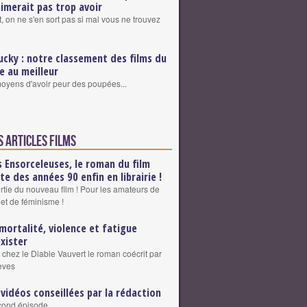
aimerait pas trop avoir
, on ne s'en sort pas si mal vous ne trouvez
ucky : notre classement des films du
re au meilleur
 moyens d'avoir peur des poupées...
s articles Films
s Ensorceleuses, le roman du film
lte des années 90 enfin en librairie !
ortie du nouveau film ! Pour les amateurs de
 et de féminisme !
mortalité, violence et fatigue
exister
 chez le Diable Vauvert le roman coécrit par
eves
 vidéos conseillées par la rédaction
cond épisode