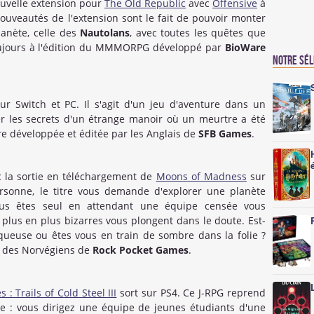
ouvelle extension pour
The Old Republic
avec
Offensive
à
nouveautés de l'extension sont le fait de pouvoir monter
lanète, celle des
Nautolans
, avec toutes les quêtes que
ujours à l'édition du MMMORPG développé par
BioWare
Notre sé
r Switch et PC. Il s'agit d'un jeu d'aventure dans un
 les secrets d'un étrange manoir où un meurtre a été
e développée et éditée par les Anglais de
SFB Games
.
 la sortie en téléchargement de
Moons of Madness
sur
ersonne, le titre vous demande d'explorer une planète
ous êtes seul en attendant une équipe censée vous
 plus en plus bizarres vous plongent dans le doute. Est-
iqueuse ou êtes vous en train de sombre dans la folie ?
re des Norvégiens de
Rock Pocket Games
.
: Trails of Cold Steel III
sort sur PS4. Ce J-RPG reprend
e : vous dirigez une équipe de jeunes étudiants d'une