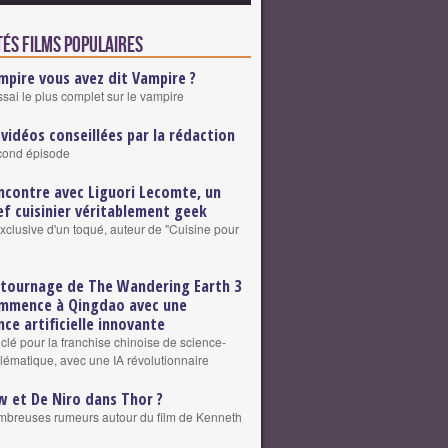
tés Films populaires
mpire vous avez dit Vampire ?
ssai le plus complet sur le vampire
 vidéos conseillées par la rédaction
cond épisode
ncontre avec Liguori Lecomte, un
ef cuisinier véritablement geek
exclusive d'un toqué, auteur de "Cuisine pour
 tournage de The Wandering Earth 3
mmence à Qingdao avec une
nce artificielle innovante
clé pour la franchise chinoise de science-
blématique, avec une IA révolutionnaire
w et De Niro dans Thor ?
breuses rumeurs autour du film de Kenneth