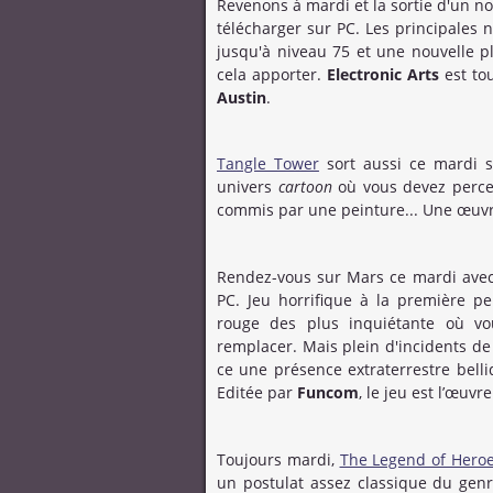
Revenons à mardi et la sortie d'un n
télécharger sur PC. Les principales 
jusqu'à niveau 75 et une nouvelle p
cela apporter.
Electronic Arts
est to
Austin
.
Tangle Tower
sort aussi ce mardi su
univers
cartoon
où vous devez percer
commis par une peinture... Une œuvr
Rendez-vous sur Mars ce mardi avec
PC. Jeu horrifique à la première p
rouge des plus inquiétante où v
remplacer. Mais plein d'incidents de
ce une présence extraterrestre bell
Editée par
Funcom
, le jeu est l’œuv
Toujours mardi,
The Legend of Heroes 
un postulat assez classique du genr