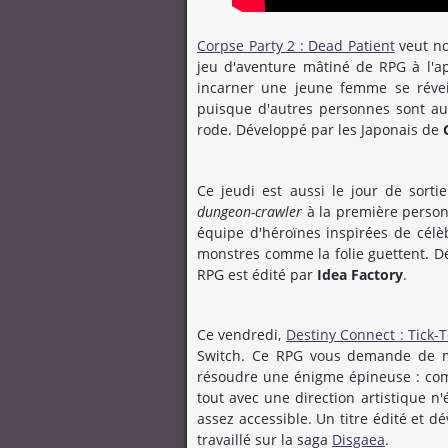
Corpse Party 2 : Dead Patient
veut no
jeu d'aventure mâtiné de RPG à l'a
incarner une jeune femme se réveil
puisque d'autres personnes sont au
rode. Développé par les Japonais de
Ce jeudi est aussi le jour de sort
dungeon-crawler
à la première person
équipe d'héroïnes inspirées de célè
monstres comme la folie guettent. 
RPG est édité par
Idea Factory
.
Ce vendredi,
Destiny Connect : Tick-
Switch. Ce RPG vous demande de me
résoudre une énigme épineuse : comp
tout avec une direction artistique n
assez accessible. Un titre édité et 
travaillé sur la saga
Disgaea
.