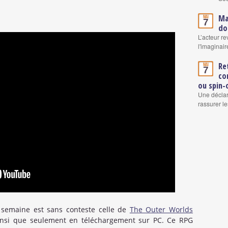
Ma
Mai
7
do
L’acteur re
l'imaginair
Re
Mai
7
co
ou spin-
Une déclar
rassurer le
a semaine est sans conteste celle de
The Outer Worlds
nsi que seulement en téléchargement sur PC. Ce RPG