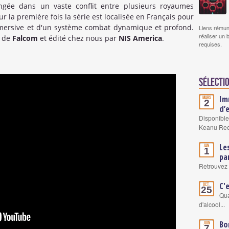
ngée dans un vaste conflit entre plusieurs royaumes
la première fois la série est localisée en Français pour
mmersive et d'un système combat dynamique et profond.
Liens rémun
réaliser un 
s de
Falcom
et édité chez nous par
NIS America
.
requises.
Sélectio
Im
Mars
2
d’
Disponible
Keanu Re
Le
Jan.
1
pa
Retrouvez 
C'
Oct.
25
Qua
d'alcool...
Bo
Juin
7