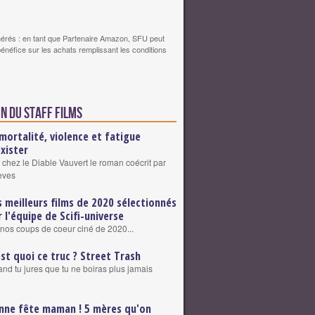
érés : en tant que Partenaire Amazon, SFU peut
bénéfice sur les achats remplissant les conditions
n du staff Films
mortalité, violence et fatigue
exister
 chez le Diable Vauvert le roman coécrit par
eves
s meilleurs films de 2020 sélectionnés
r l'équipe de Scifi-universe
nos coups de coeur ciné de 2020...
est quoi ce truc ? Street Trash
nd tu jures que tu ne boiras plus jamais
nne fête maman ! 5 mères qu'on