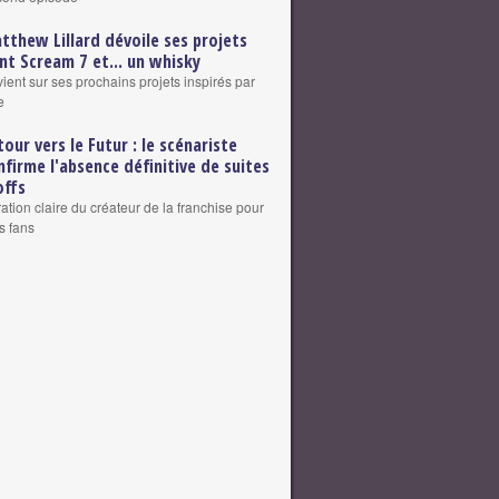
tthew Lillard dévoile ses projets
nt Scream 7 et... un whisky
vient sur ses prochains projets inspirés par
e
tour vers le Futur : le scénariste
nfirme l'absence définitive de suites
offs
ation claire du créateur de la franchise pour
s fans