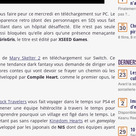
n'
Finalement
us faire peur ce mercredi en téléchargement sur PC. Le
pas ?...
pparence retro (dont des personnages en SD) vous fait
Ch
Mai
lant dans un hôpital désaffecté. Elle n'est pas seule
30
pi
ssi bloquées qu'elle alors qu'une présence menaçante
8 films, 8
GrisGris
, le titre est édité par
XSEED Games
.
ie de
Mary Skelter 2
en téléchargement sur Switch. Ce
Dernier
ne tendance dark fantasy vous demande de diriger une
bres contes qui vont devoir se frayer un chemin où les
Le
Juin
23
Développé par
Compile Heart
, comme le premier opus, le
cu
Avant la s
sorcellerie
Im
Mars
Tock Travelers
vous fait voyager dans le temps sur PS4 et
2
d’
ner une équipe hétéroclite à travers le temps pour
Disponible
rendre pourquoi un village est figé dans le temps. Le
Keanu Re
'étant pas sans rappeler
Kingdom Hearts
et un
gameplay
développé par les Japonais de
NIS
dont des équipes ayant
10
Oct.
29
Se