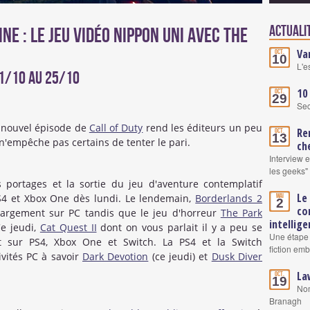
Actuali
ine : Le jeu vidéo nippon uni avec The
Va
Oct.
10
L'e
21/10 au 25/10
10
Oct.
29
Se
 nouvel épisode de
Call of Duty
rend les éditeurs un peu
Re
Oct.
13
i n'empêche pas certains de tenter le pari.
ch
Interview 
les geeks"
ortages et la sortie du jeu d'aventure contemplatif
Le
Mai
4 et Xbox One dès lundi. Le lendemain,
Borderlands 2
2
co
argement sur PC tandis que le jeu d'horreur
The Park
intellige
Ce jeudi,
Cat Quest II
dont on vous parlait il y a peu se
Une étape 
t sur PS4, Xbox One et Switch. La PS4 et la Switch
fiction em
ivités PC à savoir
Dark Devotion
(ce jeudi) et
Dusk Diver
La
Oct.
19
Nom
Branagh