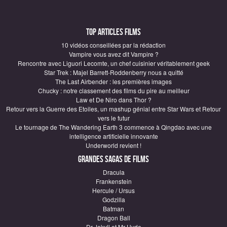
Top articles Films
10 vidéos conseillées par la rédaction
Vampire vous avez dit Vampire ?
Rencontre avec Liguori Lecomte, un chef cuisinier véritablement geek
Star Trek : Majel Barrett-Roddenberry nous a quitté
The Last Airbender : les premières images
Chucky : notre classement des films du pire au meilleur
Law et De Niro dans Thor ?
Retour vers la Guerre des Etoiles, un mashup génial entre Star Wars et Retour
vers le futur
Le tournage de The Wandering Earth 3 commence à Qingdao avec une
intelligence artificielle innovante
Underworld revient !
Grandes sagas de Films
Dracula
Frankenstein
Hercule / Ursus
Godzilla
Batman
Dragon Ball
Dr Jekyll et Mr Hyde