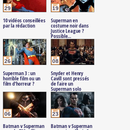
oct.
août
29
19
10 vidéos conseillées
Superman en
par la rédaction
costume noir dans
Justice League ?
Possible...
mai
avr.
26
08
Superman 3 : un
Snyder et Henry
horrible film ou un
Cavill sont pressés
film d'horreur ?
de faire un
Superman solo
avr.
mars
06
23
Batman v Superman
Batman v Superman