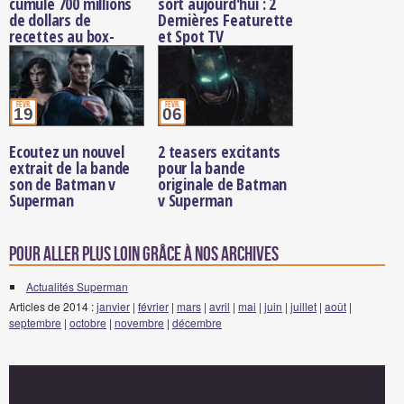
cumule 700 millions
sort aujourd'hui : 2
de dollars de
Dernières Featurette
recettes au box-
et Spot TV
office
févr.
févr.
19
06
Ecoutez un nouvel
2 teasers excitants
extrait de la bande
pour la bande
son de Batman v
originale de Batman
Superman
v Superman
Pour aller plus loin grâce à nos archives
Actualités Superman
Articles de 2014 :
janvier
|
février
|
mars
|
avril
|
mai
|
juin
|
juillet
|
août
|
septembre
|
octobre
|
novembre
|
décembre