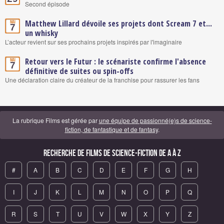
Second épisode
Matthew Lillard dévoile ses projets dont Scream 7 et...
Mai
7
un whisky
L’acteur revient sur ses prochains projets inspirés par l'imaginaire
Retour vers le Futur : le scénariste confirme l'absence
Mai
7
définitive de suites ou spin-offs
Une déclaration claire du créateur de la franchise pour rassurer les fans
La rubrique Films est gérée par
une équipe de passionné(e)s de science-
fiction, de fantastique et de fantasy
.
Recherche de Films de science-fiction de A à Z
#
A
B
C
D
E
F
G
H
I
J
K
L
M
N
O
P
Q
R
S
T
U
V
W
X
Y
Z