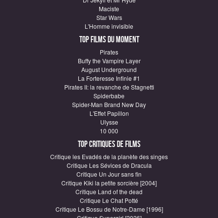
Maciste
Star Wars
L'Homme invisible
Top Films du moment
Pirates
Buffy the Vampire Layer
August Underground
La Forteresse Infinie #1
Pirates II: la revanche de Stagnetti
Spiderbabe
Spider-Man Brand New Day
L'Effet Papillon
Ulysse
10 000
Top critiques de Films
Critique les Evadés de la planète des singes
Critique Les Sévices de Dracula
Critique Un Jour sans fin
Critique Kiki la petite sorcière [2004]
Critique Land of the dead
Critique Le Chat Potté
Critique Le Bossu de Notre-Dame [1996]
Critique Supergirl [2026]