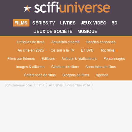
FILMS
SÉRIES TV
LIVRES
JEUX VIDÉO
BD
JEUX DE SOCIÉTÉ
MUSIQUE
Critiques de films
Actualités cinéma
Bandes annonces
Au ciné en 2026
Ce soir à la TV
En DVD
Top films
Films par thèmes
Editeurs
Acteurs & réalisateurs
Personnages
Images & affiches
Citations de films
Anecdotes de films
Références de films
Slogans de films
Agenda
Scifi-Universe.com
Films
Actualités
décembre 2014
Krypton, la série de Syfy qui suit le grand-père de Superman