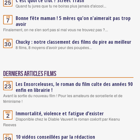
C'est quoi ce truc ? Street Trash
25
Quand tu jures que tu ne boiras plus jamais d'alcool...
Bonne fête maman ! 5 mères qu'on n'aimerait pas trop
Juin
7
avoir
Finalement, on ne s'en sort pas si mal vous ne trouvez pas ?...
Chucky : notre classement des films du pire au meilleur
Mai
30
8 films, 8 moyens d'avoir peur des poupées...
Derniers articles Films
Les Ensorceleuses, le roman du film culte des années 90
Juin
23
enfin en librairie !
Avant la sortie du nouveau film ! Pour les amateurs de sorcellerie et de
féminisme !
Immortalité, violence et fatigue d’exister
Mars
2
Disponible chez le Diable Vauvert le roman coécrit par Keanu
Reeves
10 vidéos conseillées par la rédaction
Oct.
29