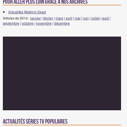
Pour aller plus loin grâce à nos archives
Actualités Walking Dead
Articles de 2014 :
janvier
|
février
|
mars
|
avril
|
mai
|
juin
|
juillet
|
août
|
septembre
|
octobre
|
novembre
|
décembre
Actualités Séries TV populaires