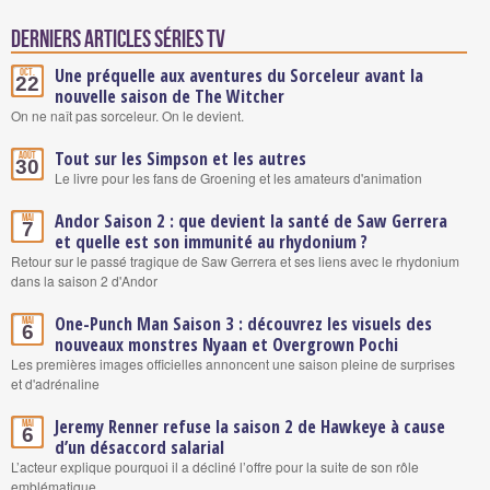
Derniers articles Séries TV
Une préquelle aux aventures du Sorceleur avant la
Oct.
22
nouvelle saison de The Witcher
On ne naît pas sorceleur. On le devient.
Tout sur les Simpson et les autres
Août
30
Le livre pour les fans de Groening et les amateurs d'animation
Andor Saison 2 : que devient la santé de Saw Gerrera
Mai
7
et quelle est son immunité au rhydonium ?
Retour sur le passé tragique de Saw Gerrera et ses liens avec le rhydonium
dans la saison 2 d'Andor
One-Punch Man Saison 3 : découvrez les visuels des
Mai
6
nouveaux monstres Nyaan et Overgrown Pochi
Les premières images officielles annoncent une saison pleine de surprises
et d'adrénaline
Jeremy Renner refuse la saison 2 de Hawkeye à cause
Mai
6
d’un désaccord salarial
L’acteur explique pourquoi il a décliné l’offre pour la suite de son rôle
emblématique