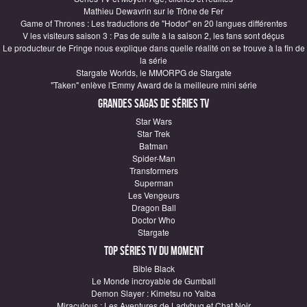
Mathieu Dewavrin sur le Trône de Fer
Game of Thrones : Les traductions de "Hodor" en 20 langues différentes
V les visiteurs saison 3 : Pas de suite à la saison 2, les fans sont déçus
Le producteur de Fringe nous explique dans quelle réalité on se trouve à la fin de
la série
Stargate Worlds, le MMORPG de Stargate
"Taken" enlève l'Emmy Award de la meilleure mini série
Grandes sagas de Séries TV
Star Wars
Star Trek
Batman
Spider-Man
Transformers
Superman
Les Vengeurs
Dragon Ball
Doctor Who
Stargate
Top Séries TV du moment
Bible Black
Le Monde incroyable de Gumball
Demon Slayer : Kimetsu no Yaiba
Miraculous : Les Aventures de Ladybug et Chat Noir