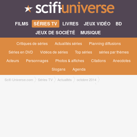
FILMS
SÉRIES TV
LIVRES
JEUX VIDÉO
BD
JEUX DE SOCIÉTÉ
MUSIQUE
Critiques de séries
Actualités séries
Planning diffusions
Séries en DVD
Vidéos de séries
Top séries
séries par thèmes
Acteurs
Personnages
Photos & affiches
Citations
Anecdotes
Slogans
Agenda
Scifi-Universe.com
Séries TV
Actualités
octobre 2014
Rattrapez 4 saisons de Walking Dead en 9 minutes de vidéo