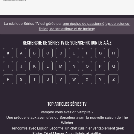
La rubrique Séries TV est gérée par
une équipe de passionné(e)s de science-
fiction, de fantastique et de fantasy
.
Recherche de Séries TV de science-fiction de A à Z
#
A
B
C
D
E
F
G
H
I
J
K
L
M
N
O
P
Q
R
S
T
U
V
W
X
Y
Z
Top articles Séries TV
Vampire vous avez dit Vampire ?
Une préquelle aux aventures du Sorceleur avant la nouvelle saison de The
Witcher
Rencontre avec Liguori Lecomte, un chef cuisinier véritablement geek
Séries TV et Moyen-Age, clichés et réalités