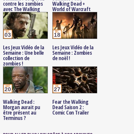
contre les zombies
Walking Dead +
avec The Walking
World of Warcraft
Dead !
déc.
déc.
03
18
Les Jeux Vidéo de la
Les Jeux Vidéo de la
Semaine : Une belle
Semaine : Zombies
collection de
de noël !
zombies !
août
juil.
20
27
Walking Dead :
Fear the Walking
Morgan aurait pu
Dead Saison 2 :
être présent au
Comic Con Trailer
Terminus ?