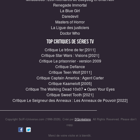
Renegade Immortal
La Blue Girl
Daredevil
Masters of Horror
La Ligue des justiciers
Doctor Who
Top critiques de Séries TV
Critique Le trône de fer [2011]
Critique Star Wars : Visions [2021]
Critique Le prisonnier - version 2009
Critique Defiance
Critique Teen Wolf [2011]
Critique Captain America : Agent Carter
Critique Kaamelott [2005]
Critique The Walking Dead 10x07 ● Open Your Eyes
Critique Sweet Tooth [2021]
Critique Le Seigneur des Anneaux : Les Anneaux de Pouvoir [2022]
Copyright SciFi-Universe.com (1996-2026). Créé par
DQcréations
. All Rights Reserved. Please don’t
copy.
Merci de votre visite et à bientôt.