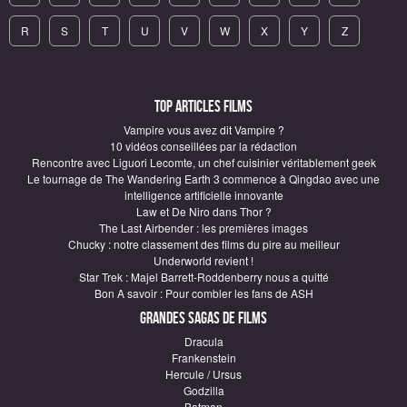
R
S
T
U
V
W
X
Y
Z
Top articles Films
Vampire vous avez dit Vampire ?
10 vidéos conseillées par la rédaction
Rencontre avec Liguori Lecomte, un chef cuisinier véritablement geek
Le tournage de The Wandering Earth 3 commence à Qingdao avec une
intelligence artificielle innovante
Law et De Niro dans Thor ?
The Last Airbender : les premières images
Chucky : notre classement des films du pire au meilleur
Underworld revient !
Star Trek : Majel Barrett-Roddenberry nous a quitté
Bon A savoir : Pour combler les fans de ASH
Grandes sagas de Films
Dracula
Frankenstein
Hercule / Ursus
Godzilla
Batman