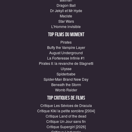
Dragon Ball
Dr Jekyll et Mr Hyde
Maciste
Star Wars
L'Homme invisible
Top Films du moment
Pirates
Buffy the Vampire Layer
August Underground
La Forteresse Infinie #1
Pirates II: la revanche de Stagnetti
Ulysse
Spiderbabe
Spider-Man Brand New Day
Beneath the Storm
Womb Raider
Top critiques de Films
Critique Les Sévices de Dracula
Critique Kiki la petite sorcière [2004]
Critique Land of the dead
Critique Un Jour sans fin
Critique Supergirl [2026]
Critique L'odyssée