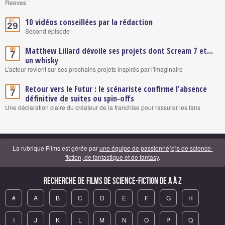
Reeves
10 vidéos conseillées par la rédaction
Oct.
29
Second épisode
Matthew Lillard dévoile ses projets dont Scream 7 et...
Mai
7
un whisky
L’acteur revient sur ses prochains projets inspirés par l'imaginaire
Retour vers le Futur : le scénariste confirme l'absence
Mai
7
définitive de suites ou spin-offs
Une déclaration claire du créateur de la franchise pour rassurer les fans
La rubrique Films est gérée par
une équipe de passionné(e)s de science-
fiction, de fantastique et de fantasy
.
Recherche de Films de science-fiction de A à Z
#
A
B
C
D
E
F
G
H
I
J
K
L
M
N
O
P
Q