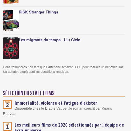
RISK Stranger Things
Les migrants du temps - Liu Cixin
Liens rémunérés : en tant que Partenaire Amazon, SFU peut réaliser un bénéfice sur
les achats remplissant les conditions requises.
Sélection du staff Films
Immortalité, violence et fatigue d’exister
Mars
2
Disponible chez le Diable Vauvert le roman coécrit par Keanu
Reeves
Les meilleurs films de 2020 sélectionnés par l'équipe de
Jan.
1
Scifi-universe