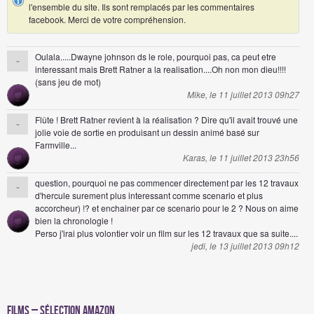
l'ensemble du site. Ils sont remplacés par les commentaires
facebook. Merci de votre compréhension.
Oulala.....Dwayne johnson ds le role, pourquoi pas, ca peut etre
-
interessant mais Brett Ratner a la realisation....Oh non mon dieu!!!!
(sans jeu de mot)
Mike, le 11 juillet 2013 09h27
Flûte ! Brett Ratner revient à la réalisation ? Dire qu'il avait trouvé une
-
jolie voie de sortie en produisant un dessin animé basé sur
Farmville...
Karas, le 11 juillet 2013 23h56
question, pourquoi ne pas commencer directement par les 12 travaux
-
d'hercule surement plus interessant comme scenario et plus
accorcheur) !? et enchainer par ce scenario pour le 2 ? Nous on aime
bien la chronologie !
Perso j'irai plus volontier voir un film sur les 12 travaux que sa suite....
jedi, le 13 juillet 2013 09h12
Films – Sélection Amazon