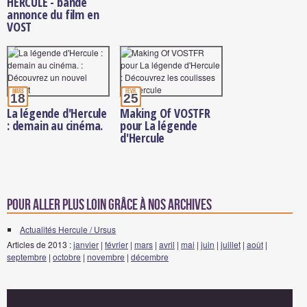
HERCULE - bande
annonce du film en
VOST
mars
févr.
18
25
La légende d'Hercule
Making Of VOSTFR
: demain au cinéma.
pour La légende
d'Hercule
Pour aller plus loin grâce à nos archives
Actualités Hercule / Ursus
Articles de 2013 :
janvier
|
février
|
mars
|
avril
|
mai
|
juin
|
juillet
|
août
|
septembre
|
octobre
|
novembre
|
décembre