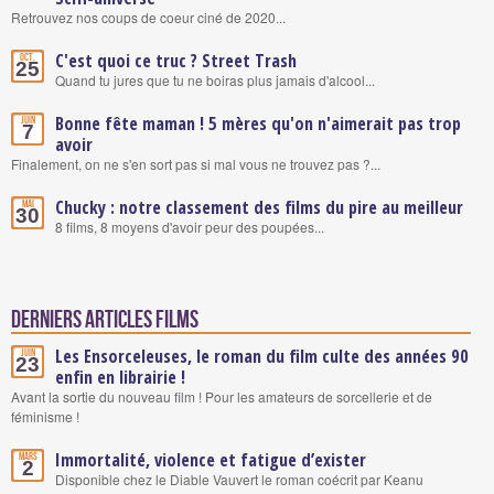
Retrouvez nos coups de coeur ciné de 2020...
C'est quoi ce truc ? Street Trash
Oct.
25
Quand tu jures que tu ne boiras plus jamais d'alcool...
Bonne fête maman ! 5 mères qu'on n'aimerait pas trop
Juin
7
avoir
Finalement, on ne s'en sort pas si mal vous ne trouvez pas ?...
Chucky : notre classement des films du pire au meilleur
Mai
30
8 films, 8 moyens d'avoir peur des poupées...
Derniers articles Films
Les Ensorceleuses, le roman du film culte des années 90
Juin
23
enfin en librairie !
Avant la sortie du nouveau film ! Pour les amateurs de sorcellerie et de
féminisme !
Immortalité, violence et fatigue d’exister
Mars
2
Disponible chez le Diable Vauvert le roman coécrit par Keanu