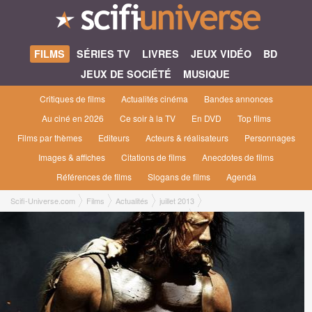
FILMS
SÉRIES TV
LIVRES
JEUX VIDÉO
BD
JEUX DE SOCIÉTÉ
MUSIQUE
Critiques de films
Actualités cinéma
Bandes annonces
Au ciné en 2026
Ce soir à la TV
En DVD
Top films
Films par thèmes
Editeurs
Acteurs & réalisateurs
Personnages
Images & affiches
Citations de films
Anecdotes de films
Références de films
Slogans de films
Agenda
Scifi-Universe.com
Films
Actualités
juillet 2013
La premiere image de Hercules: The Thracian Wars