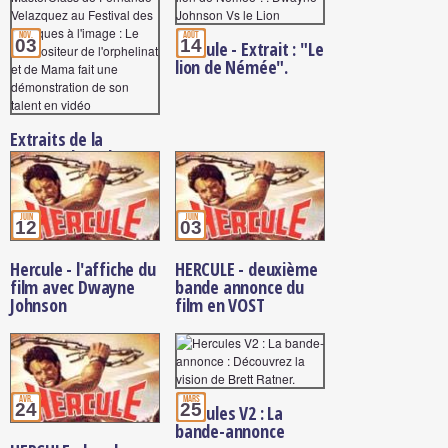
nov.
août
03
14
Hercule - Extrait : "Le
lion de Némée".
Extraits de la
MasterClass de
Fernando Velazquez
au Festival des
Musiques à l'image
juin
juin
12
03
Hercule - l'affiche du
HERCULE - deuxième
film avec Dwayne
bande annonce du
Johnson
film en VOST
avr.
mars
24
25
Hercules V2 : La
bande-annonce