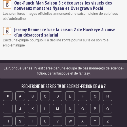
One-Punch Man Saison 3 : découvrez les visuels des
Mai
6
nouveaux monstres Nyaan et Overgrown Pochi
Les premières images officielles annoncent une saison pleine de surprises
et d'adrénaline
Jeremy Renner refuse la saison 2 de Hawkeye à cause
Mai
6
d’un désaccord salarial
L’acteur explique pourquoi il a décliné l’offre pour la suite de son rôle
emblématique
La rubrique Séries TV est gérée par
une équipe de passionné(e)s de science-
fiction, de fantastique et de fantasy
.
Recherche de Séries TV de science-fiction de A à Z
#
A
B
C
D
E
F
G
H
I
J
K
L
M
N
O
P
Q
R
S
T
U
V
W
X
Y
Z