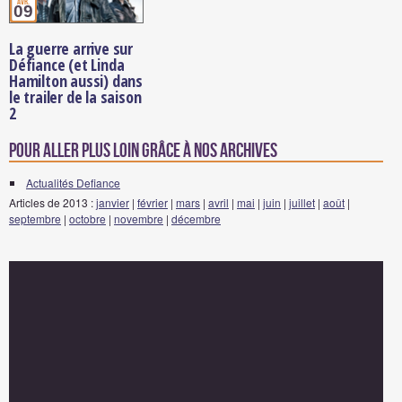
avr.
09
La guerre arrive sur
Défiance (et Linda
Hamilton aussi) dans
le trailer de la saison
2
Pour aller plus loin grâce à nos archives
Actualités Defiance
Articles de 2013 :
janvier
|
février
|
mars
|
avril
|
mai
|
juin
|
juillet
|
août
|
septembre
|
octobre
|
novembre
|
décembre