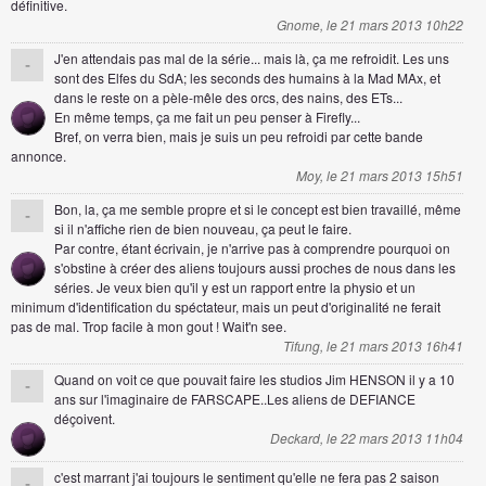
définitive.
Gnome, le 21 mars 2013 10h22
J'en attendais pas mal de la série... mais là, ça me refroidit. Les uns
-
sont des Elfes du SdA; les seconds des humains à la Mad MAx, et
dans le reste on a pèle-mêle des orcs, des nains, des ETs...
En même temps, ça me fait un peu penser à Firefly...
Bref, on verra bien, mais je suis un peu refroidi par cette bande
annonce.
Moy, le 21 mars 2013 15h51
Bon, la, ça me semble propre et si le concept est bien travaillé, même
-
si il n'affiche rien de bien nouveau, ça peut le faire.
Par contre, étant écrivain, je n'arrive pas à comprendre pourquoi on
s'obstine à créer des aliens toujours aussi proches de nous dans les
séries. Je veux bien qu'il y est un rapport entre la physio et un
minimum d'identification du spéctateur, mais un peut d'originalité ne ferait
pas de mal. Trop facile à mon gout ! Wait'n see.
Tifung, le 21 mars 2013 16h41
Quand on voit ce que pouvait faire les studios Jim HENSON il y a 10
-
ans sur l'imaginaire de FARSCAPE..Les aliens de DEFIANCE
déçoivent.
Deckard, le 22 mars 2013 11h04
c'est marrant j'ai toujours le sentiment qu'elle ne fera pas 2 saison
-