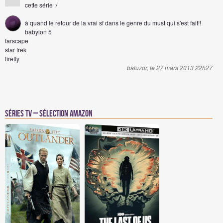
cette série :/
à quand le retour de la vrai sf dans le genre du must qui s'est fait!!
babylon 5
farscape
star trek
firefly
baluzor, le 27 mars 2013 22h27
Séries TV – Sélection Amazon