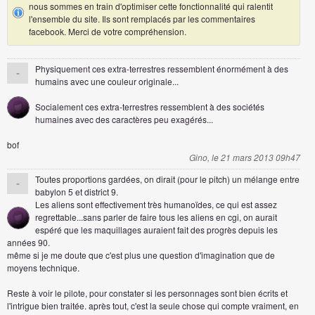
nous sommes en train d'optimiser cette fonctionnalité qui ralentit
l'ensemble du site. Ils sont remplacés par les commentaires
facebook. Merci de votre compréhension.
Physiquement ces extra-terrestres ressemblent énormément à des
-
humains avec une couleur originale...
Socialement ces extra-terrestres ressemblent à des sociétés
humaines avec des caractères peu exagérés...
bof
Gino, le 21 mars 2013 09h47
Toutes proportions gardées, on dirait (pour le pitch) un mélange entre
-
babylon 5 et district 9.
Les aliens sont effectivement très humanoïdes, ce qui est assez
regrettable...sans parler de faire tous les aliens en cgi, on aurait
espéré que les maquillages auraient fait des progrès depuis les
années 90.
même si je me doute que c'est plus une question d'imagination que de
moyens technique.
Reste à voir le pilote, pour constater si les personnages sont bien écrits et
l'intrigue bien traitée. après tout, c'est la seule chose qui compte vraiment, en