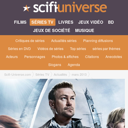
FILMS
SÉRIES TV
LIVRES
JEUX VIDÉO
BD
JEUX DE SOCIÉTÉ
MUSIQUE
Critiques de séries
Actualités séries
Planning diffusions
Séries en DVD
Vidéos de séries
Top séries
séries par thèmes
Acteurs
Personnages
Photos & affiches
Citations
Anecdotes
Slogans
Agenda
Scifi-Universe.com
Séries TV
Actualités
mars 2013
La série Defiance (Syfy) dévoile ses aliens dans un making-of