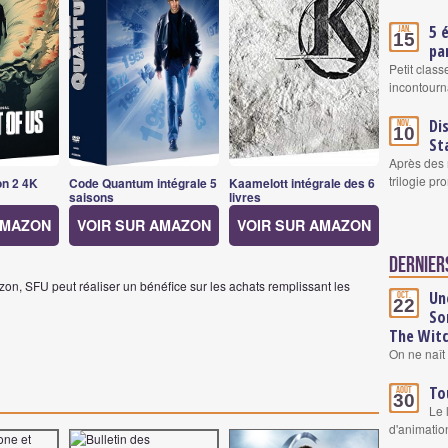
5 
Jan.
15
pa
Petit clas
incontourn
Di
Nov.
10
St
Après des 
trilogie pr
on 2 4K
Code Quantum intégrale 5
Kaamelott intégrale des 6
saisons
livres
AMAZON
VOIR SUR AMAZON
VOIR SUR AMAZON
Derniers
on, SFU peut réaliser un bénéfice sur les achats remplissant les
Un
Oct.
22
So
The Wit
On ne naît 
To
Août
30
Le 
d'animatio