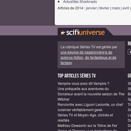
Actualités Sharknado
Articles de 2014 :
janvier
|
février
|
mars
|
avril
R
La rubrique Séries TV est gérée par
une équipe de passionné(e)s de
science-fiction, de fantastique et de
fantasy
.
Top articles Séries TV
G
Vampire vous avez dit Vampire ?
S
Une préquelle aux aventures du
St
Sorceleur avant la nouvelle saison de The
B
Witcher
S
Rencontre avec Liguori Lecomte, un chef
T
cuisinier véritablement geek
S
Séries TV et Moyen-Age, clichés et
L
réalités
D
Mathieu Dewavrin sur le Trône de Fer
D
Game of Thrones : Les traductions de
S