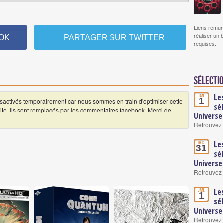
Liens rémun
réaliser un 
OK
PARTAGER SUR TWITTER
requises.
Sélectio
Le
Jan.
1
ctivés temporairement car nous sommes en train d'optimiser cette
sé
 site. Ils sont remplacés par les commentaires facebook. Merci de
Universe
Retrouvez 
Le
Déc.
31
sé
Universe
Retrouvez 
Le
Jan.
1
sé
Universe
Retrouvez 