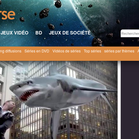
JEUX VIDÉO
BD
JEUX DE SOCIÉTÉ
ng diffusions
Séries en DVD
Vidéos de séries
Top séries
séries par thèmes
illet 2014
Bulletin des programmes de SyFy du 19 au 25 juillet 2014