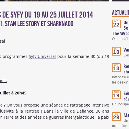
Actualit
de SyFy du 19 au 25 juillet 2014
Un
 1, Stan Lee Story et Sharknado
Oct.
22
So
The Wit
On ne naît 
Va
Oct.
10
L'e
 des programmes
Syfy Universal
pour la semaine 30 (du 19
Re
Oct.
13
ch
Interview 
nt :
les geeks"
uillet à 20h45
Sé
Avril
19
ré
Un indisp
ce
? On vous propose une séance de rattrapage intensive
lusivité à la rentrée ! Dans la ville de Defiance, 30 ans
Ma
Mai
29
ur Terre et des années de guerres intergalactique, la paix
Un 
extension