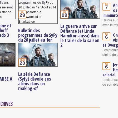
An
Mai
7
de
juil.
avr.
29
09
immunité
Retour sur
one et
avec le rh
La guerre arrive sur
hoff
Bulletin des
Défiance (et Linda
ado 3
programmes de SyFy
On
Hamilton aussi) dans
Mai
6
du 26 juillet au 1er
le trailer de la saison
vi
Aout 2014
2
et Over
Les premiè
pleine de 
mars
20
Je
Mai
6
Ha
La série Defiance
salarial
 MISE A
(Syfy) dévoile ses
L’acteur ex
aliens dans un
de son rô
making-of
rchives