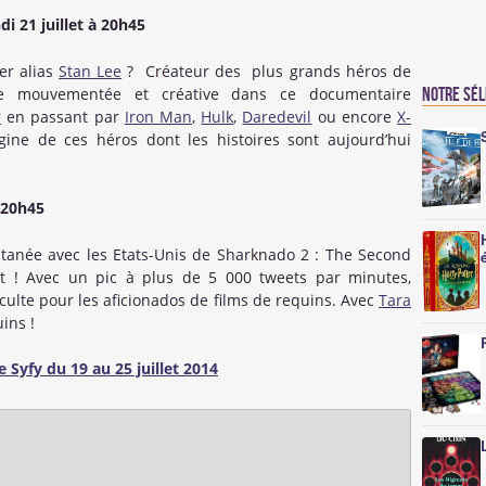
i 21 juillet à 20h45
er alias
Stan Lee
? Créateur des plus grands héros de
ie mouvementée et créative dans ce documentaire
Notre sé
r
en passant par
Iron Man
,
Hulk
,
Daredevil
ou encore
X-
gine de ces héros dont les histoires sont aujourd’hui
à 20h45
ultanée avec les Etats-Unis de Sharknado 2 : The Second
t ! Avec un pic à plus de 5 000 tweets par minutes,
culte pour les aficionados de films de requins. Avec
Tara
ins !
Syfy du 19 au 25 juillet 2014