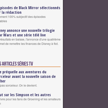
épisodes de Black Mirror sélectionnés
r la rédaction
sement 100% subjectif des épisodes
ables
sney annonce une nouvelle trilogie
ar Wars et une série télé live
résultats en baisse, l'annonce d'une quatrième
omet de remettre les finances de Disney à flot.
 articles Séries TV
e préquelle aux aventures du
rceleur avant la nouvelle saison de
cher
pas sorceleur. On le devient.
ut sur les Simpson et les autres
livre pour les fans de Groening et les amateurs
n