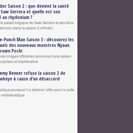
dor Saison 2 : que devient la santé
 Saw Gerrera et quelle est son
 au rhydonium ?
 le passé tragique de Saw Gerrera et ses liens
ydonium dans la saison 2 d'Andor
e-Punch Man Saison 3 : découvrez les
suels des nouveaux monstres Nyaan
grown Pochi
res images officielles annoncent une saison
surprises et d'adrénaline
remy Renner refuse la saison 2 de
wkeye à cause d’un désaccord
plique pourquoi il a décliné l’offre pour la suite
le emblématique