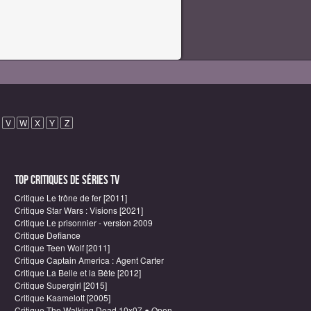
V
W
X
Y
Z
Top critiques de Séries TV
Critique Le trône de fer [2011]
Critique Star Wars : Visions [2021]
Critique Le prisonnier - version 2009
Critique Defiance
Critique Teen Wolf [2011]
Critique Captain America : Agent Carter
Critique La Belle et la Bête [2012]
Critique Supergirl [2015]
Critique Kaamelott [2005]
Critique The Walking Dead 10x07 ● Open