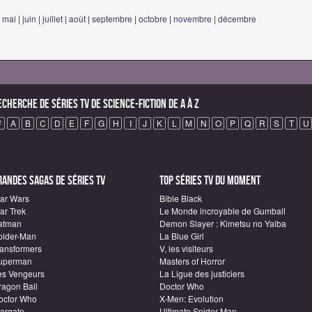
|
mai
|
juin
|
juillet
|
août
|
septembre
|
octobre
|
novembre
|
décembre
echerche de Séries TV de science-fiction de A à Z
#
A
B
C
D
E
F
G
H
I
J
K
L
M
N
O
P
Q
R
S
T
U
randes sagas de Séries TV
Top Séries TV du moment
tar Wars
Bible Black
ar Trek
Le Monde incroyable de Gumball
atman
Demon Slayer : Kimetsu no Yaiba
pider-Man
La Blue Girl
ransformers
V, les visiteurs
uperman
Masters of Horror
es Vengeurs
La Ligue des justiciers
ragon Ball
Doctor Who
octor Who
X-Men: Evolution
targate
Ultimate Spider-Man