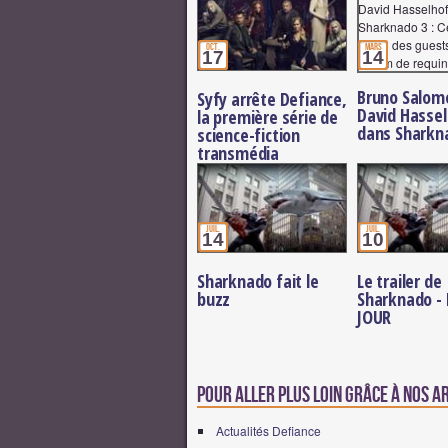
oct.
mars
17
14
Bruno Salom
Syfy arrête Defiance,
David Hassel
la première série de
dans Sharkn
science-fiction
transmédia
juil.
juil.
14
10
Sharknado fait le
Le trailer de
buzz
Sharknado -
JOUR
Pour aller plus loin grâce à nos a
Actualités Defiance