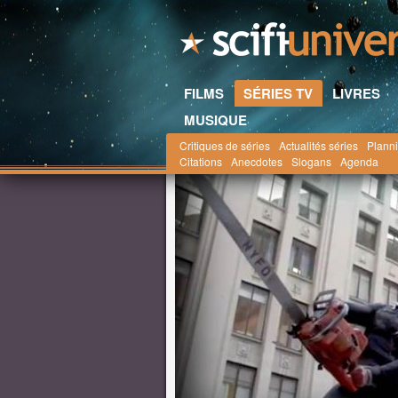
FILMS
SÉRIES TV
LIVRES
MUSIQUE
Critiques de séries
Actualités séries
Planni
Scifi-Universe.com
Séries TV
Actualités
ju
Citations
Anecdotes
Slogans
Agenda