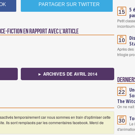
OK
PARTAGER SUR TWITTER
5 
Jan.
15
pa
Petit clas
incontourn
nce-fiction en rapport avec l'article
Di
Nov.
10
St
Après des 
trilogie pr
► ARCHIVES DE AVRIL 2014
Derniers
Un
Oct.
22
So
The Wit
On ne naît 
ctivés temporairement car nous sommes en train d'optimiser cette
To
Août
30
 site. Ils sont remplacés par les commentaires facebook. Merci de
Le 
d'animatio