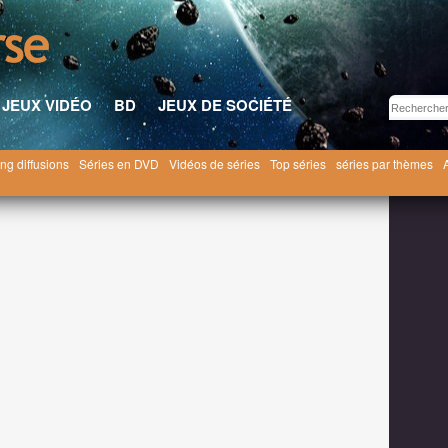
JEUX VIDÉO
BD
JEUX DE SOCIÉTÉ
ng diffusions
Séries en DVD
Vidéos de séries
Top séries
séries par thèmes
ril 2014
La guerre arrive sur Défiance (et Linda Hamilton aussi) dans le trailer de la saiso