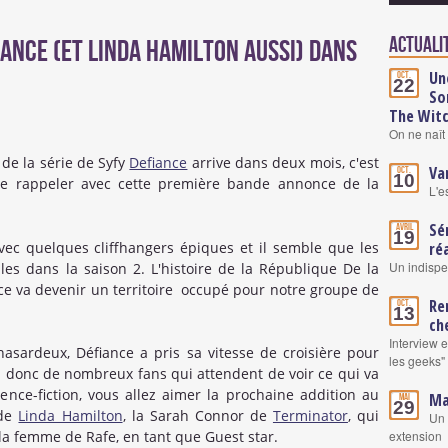
Actualit
iance (et Linda Hamilton aussi) dans
Un
Oct.
22
So
The Wit
On ne naît 
 de la série de Syfy
Defiance
arrive dans deux mois, c'est
Va
Oct.
10
 le rappeler avec cette première bande annonce de la
L'e
Sé
Avril
19
vec quelques cliffhangers épiques et il semble que les
ré
Un indisp
les dans la saison 2. L'histoire de la République De la
ce va devenir un territoire occupé pour notre groupe de
Re
Oct.
13
ch
Interview 
hasardeux, Défiance a pris sa vitesse de croisière pour
les geeks"
 a donc de nombreux fans qui attendent de voir ce qui va
ence-fiction, vous allez aimer la prochaine addition au
Ma
Mai
29
 de
Linda Hamilton
, la Sarah Connor de
Terminator
, qui
Un 
extension
la femme de Rafe, en tant que Guest star.