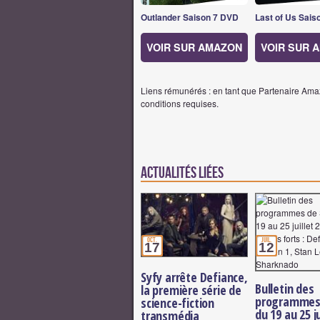
Outlander Saison 7 DVD
Last of Us Sais
VOIR SUR AMAZON
VOIR SUR 
Liens rémunérés : en tant que Partenaire Amaz
conditions requises.
Actualités Liées
oct.
juil.
17
12
Syfy arrête Defiance,
Bulletin des
la première série de
programmes 
science-fiction
du 19 au 25 ju
transmédia