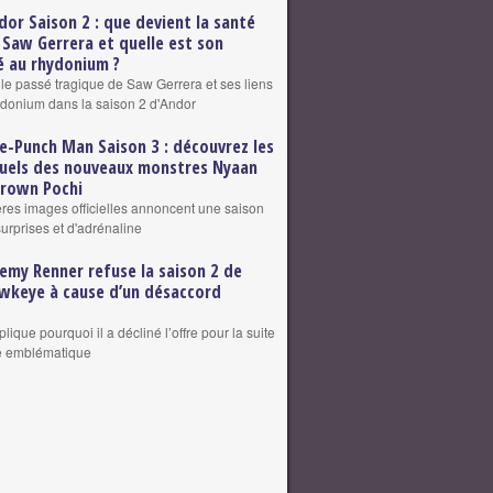
dor Saison 2 : que devient la santé
 Saw Gerrera et quelle est son
 au rhydonium ?
 le passé tragique de Saw Gerrera et ses liens
ydonium dans la saison 2 d'Andor
e-Punch Man Saison 3 : découvrez les
suels des nouveaux monstres Nyaan
grown Pochi
res images officielles annoncent une saison
surprises et d'adrénaline
remy Renner refuse la saison 2 de
wkeye à cause d’un désaccord
plique pourquoi il a décliné l’offre pour la suite
le emblématique