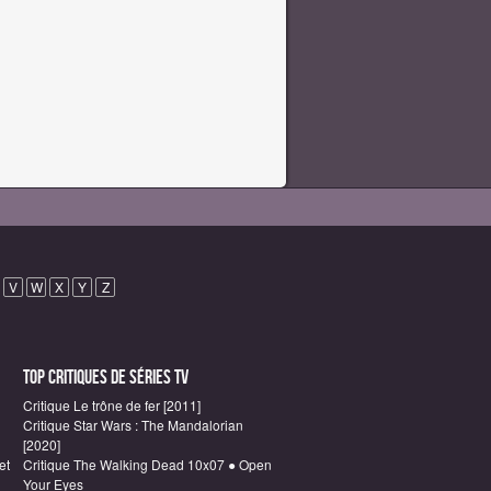
V
W
X
Y
Z
Top critiques de Séries TV
Critique Le trône de fer [2011]
Critique Star Wars : The Mandalorian
[2020]
et
Critique The Walking Dead 10x07 ● Open
Your Eyes