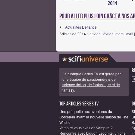
2014
Pour aller plus loin grâce à nos a
Actualités Defiance
Articles de 2014 :
janvier
|
février
|
mars
|
avril
R
La rubrique Séries TV est gérée par
une équipe de passionné(e)s de
science-fiction, de fantastique et de
fantasy
.
Top articles Séries TV
G
Une préquelle aux aventures du
S
Sorceleur avant la nouvelle saison de The
St
Witcher
B
Vampire vous avez dit Vampire ?
S
Rencontre avec Liguori Lecomte, un chef
T