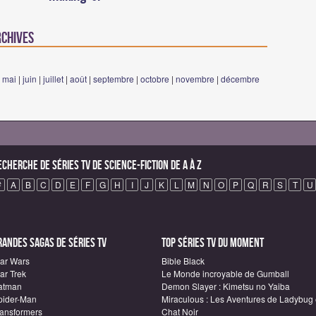
rchives
|
mai
|
juin
|
juillet
|
août
|
septembre
|
octobre
|
novembre
|
décembre
echerche de Séries TV de science-fiction de A à Z
#
A
B
C
D
E
F
G
H
I
J
K
L
M
N
O
P
Q
R
S
T
U
randes sagas de Séries TV
Top Séries TV du moment
tar Wars
Bible Black
ar Trek
Le Monde incroyable de Gumball
atman
Demon Slayer : Kimetsu no Yaiba
pider-Man
Miraculous : Les Aventures de Ladybug 
ransformers
Chat Noir