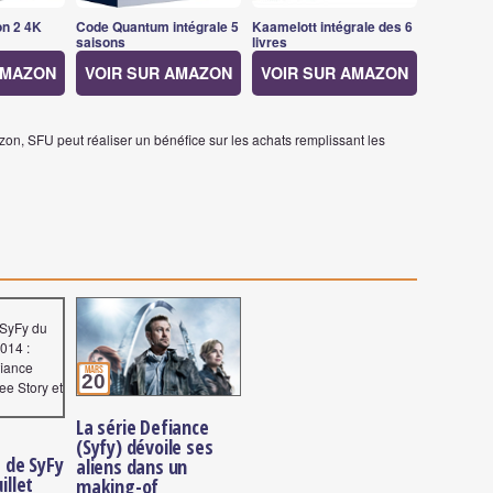
on 2 4K
Code Quantum intégrale 5
Kaamelott intégrale des 6
saisons
livres
AMAZON
VOIR SUR AMAZON
VOIR SUR AMAZON
on, SFU peut réaliser un bénéfice sur les achats remplissant les
mars
20
La série Defiance
(Syfy) dévoile ses
de SyFy
aliens dans un
illet
making-of