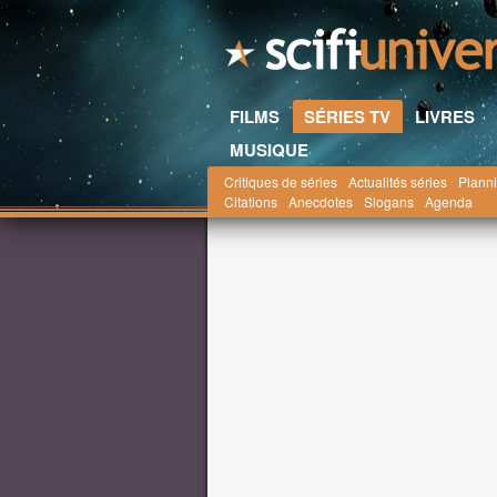
FILMS
SÉRIES TV
LIVRES
MUSIQUE
Critiques de séries
Actualités séries
Planni
Scifi-Universe.com
Séries TV
Actualités
av
Citations
Anecdotes
Slogans
Agenda