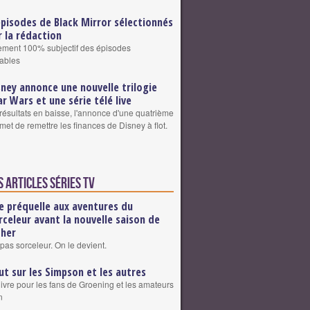
épisodes de Black Mirror sélectionnés
r la rédaction
sement 100% subjectif des épisodes
ables
sney annonce une nouvelle trilogie
ar Wars et une série télé live
résultats en baisse, l'annonce d'une quatrième
omet de remettre les finances de Disney à flot.
 articles Séries TV
e préquelle aux aventures du
rceleur avant la nouvelle saison de
cher
pas sorceleur. On le devient.
ut sur les Simpson et les autres
livre pour les fans de Groening et les amateurs
n