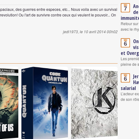
An
Mai
7
paciaux, des guerres entre especes, etc... Nous voila avec un survival
de
volution! Ou l'art de survivre contre ceux qui veulent le pouvoir... On
immunité
Retour sur
avec le rh
jedi1973, le 10 avril 2014 00h02
On
Mai
6
vi
et Over
Les premiè
pleine de 
Je
Mai
6
Ha
salarial
L’acteur ex
de son rô