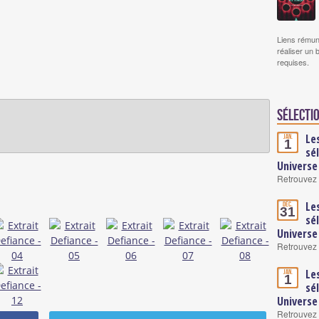
Liens rémun
réaliser un 
requises.
Sélectio
Le
Jan.
1
sé
Universe
Retrouvez 
Le
Déc.
31
sé
Universe
Retrouvez 
Le
Jan.
1
sé
Universe
Retrouvez 