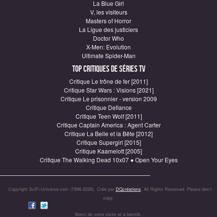
La Blue Girl
V, les visiteurs
Masters of Horror
La Ligue des justiciers
Doctor Who
X-Men: Evolution
Ultimate Spider-Man
Top critiques de Séries TV
Critique Le trône de fer [2011]
Critique Star Wars : Visions [2021]
Critique Le prisonnier - version 2009
Critique Defiance
Critique Teen Wolf [2011]
Critique Captain America : Agent Carter
Critique La Belle et la Bête [2012]
Critique Supergirl [2015]
Critique Kaamelott [2005]
Critique The Walking Dead 10x07 ● Open Your Eyes
Copyright SciFi-Universe.com (1996-2026). Créé par
DQcréations
. All Rights Reserved. Please don’t
copy.
Merci de votre visite et à bientôt.