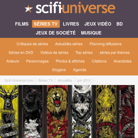
FILMS
SÉRIES TV
LIVRES
JEUX VIDÉO
BD
JEUX DE SOCIÉTÉ
MUSIQUE
Critiques de séries
Actualités séries
Planning diffusions
Séries en DVD
Vidéos de séries
Top séries
séries par thèmes
Acteurs
Personnages
Photos & affiches
Citations
Anecdotes
Slogans
Agenda
Scifi-Universe.com
Séries TV
Actualités
juin 2013