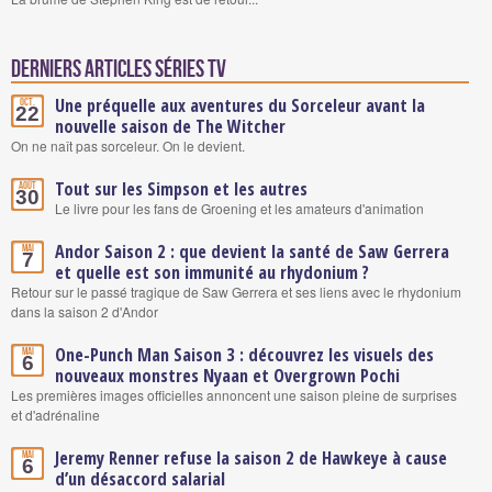
Derniers articles Séries TV
Une préquelle aux aventures du Sorceleur avant la
Oct.
22
nouvelle saison de The Witcher
On ne naît pas sorceleur. On le devient.
Tout sur les Simpson et les autres
Août
30
Le livre pour les fans de Groening et les amateurs d'animation
Andor Saison 2 : que devient la santé de Saw Gerrera
Mai
7
et quelle est son immunité au rhydonium ?
Retour sur le passé tragique de Saw Gerrera et ses liens avec le rhydonium
dans la saison 2 d'Andor
One-Punch Man Saison 3 : découvrez les visuels des
Mai
6
nouveaux monstres Nyaan et Overgrown Pochi
Les premières images officielles annoncent une saison pleine de surprises
et d'adrénaline
Jeremy Renner refuse la saison 2 de Hawkeye à cause
Mai
6
d’un désaccord salarial