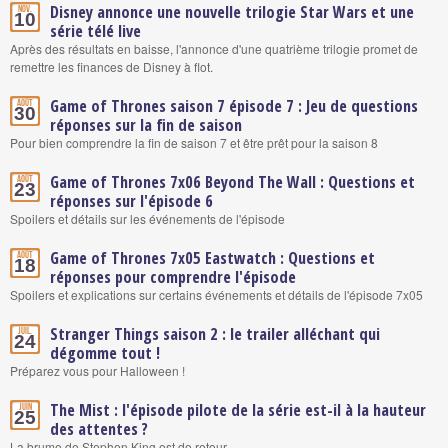
Disney annonce une nouvelle trilogie Star Wars et une
Nov.
10
série télé live
Après des résultats en baisse, l'annonce d'une quatrième trilogie promet de
remettre les finances de Disney à flot.
Game of Thrones saison 7 épisode 7 : Jeu de questions
Août
30
réponses sur la fin de saison
Pour bien comprendre la fin de saison 7 et être prêt pour la saison 8
Game of Thrones 7x06 Beyond The Wall : Questions et
Août
23
réponses sur l'épisode 6
Spoilers et détails sur les événements de l'épisode
Game of Thrones 7x05 Eastwatch : Questions et
Août
18
réponses pour comprendre l'épisode
Spoilers et explications sur certains événements et détails de l'épisode 7x05
Stranger Things saison 2 : le trailer alléchant qui
Juil.
24
dégomme tout !
Préparez vous pour Halloween !
The Mist : l'épisode pilote de la série est-il à la hauteur
Juin
25
des attentes ?
La brume de Stephen King est de retour...