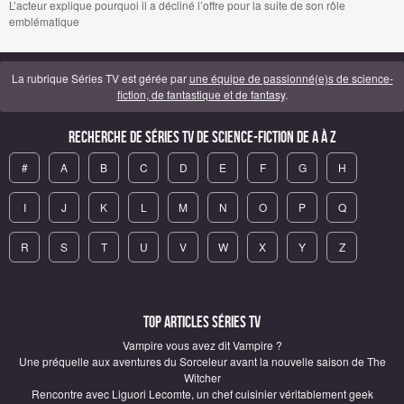
L’acteur explique pourquoi il a décliné l’offre pour la suite de son rôle
emblématique
La rubrique Séries TV est gérée par
une équipe de passionné(e)s de science-
fiction, de fantastique et de fantasy
.
Recherche de Séries TV de science-fiction de A à Z
#
A
B
C
D
E
F
G
H
I
J
K
L
M
N
O
P
Q
R
S
T
U
V
W
X
Y
Z
Top articles Séries TV
Vampire vous avez dit Vampire ?
Une préquelle aux aventures du Sorceleur avant la nouvelle saison de The
Witcher
Rencontre avec Liguori Lecomte, un chef cuisinier véritablement geek