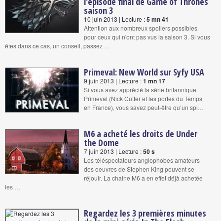
l'épisode final de Game of Thrones
saison 3
10 juin 2013 | Lecture :
5 mn 41
Attention aux nombreux spoilers possibles
pour ceux qui n'ont pas vus la saison 3. Si vous
êtes dans ce cas, un conseil, passez …
Primeval: New World sur Syfy USA
9 juin 2013 | Lecture :
1 mn 17
Si vous avez apprécié la série britannique
Primeval (Nick Cutter et les portes du Temps
en France), vous savez peut-être qu’un spi…
M6 a acheté les droits de Under
the Dome
7 juin 2013 | Lecture :
50 s
Les téléspectateurs anglophobes amateurs
des oeuvres de Stephen King peuvent se
réjouir. La chaine M6 a en effet déjà achetée
les …
Regardez les 3 premières minutes