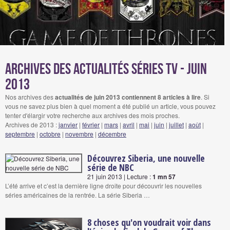
Archives des actualités séries tv - juin
2013
Nos archives des
actualités de juin 2013 contiennent 8 articles à lire
. Si
vous ne savez plus bien à quel moment a été publié un article, vous pouvez
tenter d'élargir votre recherche aux archives des mois proches.
Archives de 2013 :
janvier
|
février
|
mars
|
avril
|
mai
|
juin
|
juillet
|
août
|
septembre
|
octobre
|
novembre
|
décembre
Découvrez Siberia, une nouvelle
série de NBC
21 juin 2013 | Lecture :
1 mn 57
L’été arrive et c’est la dernière ligne droite pour découvrir les nouvelles
séries américaines de la rentrée. La série Siberia …
8 choses qu'on voudrait voir dans