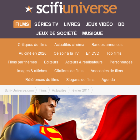
FILMS
SÉRIES TV
LIVRES
JEUX VIDÉO
BD
JEUX DE SOCIÉTÉ
MUSIQUE
Critiques de films
Actualités cinéma
Bandes annonces
Au ciné en 2026
Ce soir à la TV
En DVD
Top films
Films par thèmes
Editeurs
Acteurs & réalisateurs
Personnages
Images & affiches
Citations de films
Anecdotes de films
Références de films
Slogans de films
Agenda
Scifi-Universe.com
Films
Actualités
février 2011
Kevin Costner dans Superman?