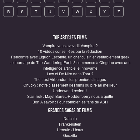
R
S
T
U
V
W
X
Y
Z
Top articles Films
Vampire vous avez dit Vampire ?
10 vidéos conseillées par la rédaction
Rencontre avec Liguori Lecomte, un chef cuisinier véritablement geek
Le tournage de The Wandering Earth 3 commence à Qingdao avec une
intelligence artificielle innovante
Law et De Niro dans Thor ?
The Last Airbender : les premières images
Chucky : notre classement des films du pire au meilleur
Underworld revient !
Star Trek : Majel Barrett-Roddenberry nous a quitté
Bon A savoir : Pour combler les fans de ASH
Grandes sagas de Films
Dracula
Frankenstein
Hercule / Ursus
Godzilla