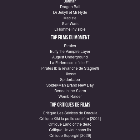
Batman
Dragon Ball
Dr Jekyll et Mr Hyde
Maciste
Star Wars
L'Homme invisible
Top Films du moment
Pirates
Buffy the Vampire Layer
August Underground
La Forteresse Infinie #1
Pirates II: la revanche de Stagnetti
Ulysse
Spiderbabe
Spider-Man Brand New Day
Beneath the Storm
Womb Raider
Top critiques de Films
Critique Les Sévices de Dracula
Critique Kiki la petite sorcière [2004]
Critique Land of the dead
Critique Un Jour sans fin
Critique Supergirl [2026]