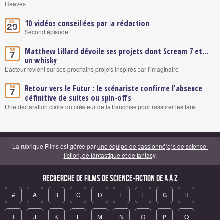
Reeves
10 vidéos conseillées par la rédaction
Oct.
29
Second épisode
Matthew Lillard dévoile ses projets dont Scream 7 et...
Mai
7
un whisky
L’acteur revient sur ses prochains projets inspirés par l'imaginaire
Retour vers le Futur : le scénariste confirme l'absence
Mai
7
définitive de suites ou spin-offs
Une déclaration claire du créateur de la franchise pour rassurer les fans
La rubrique Films est gérée par
une équipe de passionné(e)s de science-
fiction, de fantastique et de fantasy
.
Recherche de Films de science-fiction de A à Z
#
A
B
C
D
E
F
G
H
I
J
K
L
M
N
O
P
Q