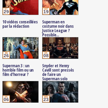
oct.
août
29
19
10 vidéos conseillées
Superman en
par la rédaction
costume noir dans
Justice League ?
Possible...
mai
avr.
26
08
Superman 3 : un
Snyder et Henry
horrible film ou un
Cavill sont pressés
film d'horreur ?
de faire un
Superman solo
avr.
mars
06
23