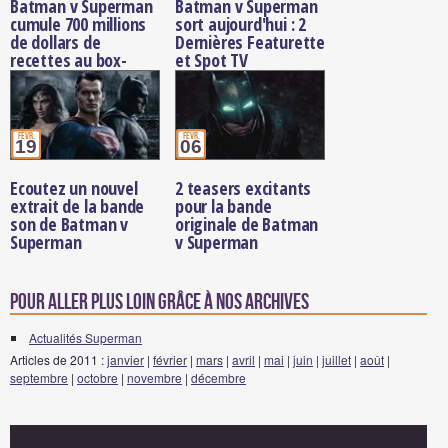
Batman v Superman
Batman v Superman
cumule 700 millions
sort aujourd'hui : 2
de dollars de
Dernières Featurette
recettes au box-
et Spot TV
office
févr.
févr.
19
06
Ecoutez un nouvel
2 teasers excitants
extrait de la bande
pour la bande
son de Batman v
originale de Batman
Superman
v Superman
Pour aller plus loin grâce à nos archives
Actualités Superman
Articles de 2011 :
janvier
|
février
|
mars
|
avril
|
mai
|
juin
|
juillet
|
août
|
septembre
|
octobre
|
novembre
|
décembre