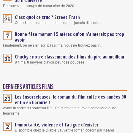
Scifi-universe
Retrouvez nos coups de coeur ciné de 2020...
C'est quoi ce truc ? Street Trash
Oct.
25
Quand tu jures que tu ne boiras plus jamais d'alcool...
Bonne fête maman ! 5 mères qu'on n'aimerait pas trop
Juin
7
avoir
Finalement, on ne s'en sort pas si mal vous ne trouvez pas ?...
Chucky : notre classement des films du pire au meilleur
Mai
30
8 films, 8 moyens d'avoir peur des poupées...
Derniers articles Films
Les Ensorceleuses, le roman du film culte des années 90
Juin
23
enfin en librairie !
Avant la sortie du nouveau film ! Pour les amateurs de sorcellerie et de
féminisme !
Immortalité, violence et fatigue d’exister
Mars
2
Disponible chez le Diable Vauvert le roman coécrit par Keanu