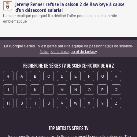
Jeremy Renner refuse la saison 2 de Hawkeye à cause
Mai
6
d’un désaccord salarial
L’acteur explique pourquoi il a décliné l’offre pour la suite de son rôle
emblématique
La rubrique Séries TV est gérée par
une équipe de passionné(e)s de science-
fiction, de fantastique et de fantasy
.
Recherche de Séries TV de science-fiction de A à Z
#
A
B
C
D
E
F
G
H
I
J
K
L
M
N
O
P
Q
R
S
T
U
V
W
X
Y
Z
Top articles Séries TV
Une préquelle aux aventures du Sorceleur avant la nouvelle saison de The