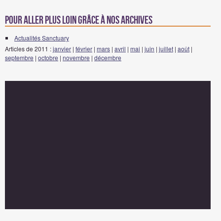
Pour aller plus loin grâce à nos archives
Actualités Sanctuary
Articles de 2011 :
janvier
|
février
|
mars
|
avril
|
mai
|
juin
|
juillet
|
août
|
septembre
|
octobre
|
novembre
|
décembre