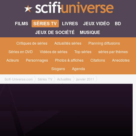
FILMS
SÉRIES TV
LIVRES
JEUX VIDÉO
BD
JEUX DE SOCIÉTÉ
MUSIQUE
Critiques de séries
Actualités séries
Planning diffusions
Séries en DVD
Vidéos de séries
Top séries
séries par thèmes
Acteurs
Personnages
Photos & affiches
Citations
Anecdotes
Slogans
Agenda
Scifi-Universe.com
Séries TV
Actualités
janvier 2011
Une quatrième saison pour Sanctuary