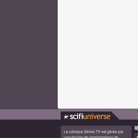
R
La rubrique Séries TV est gérée par
une équipe de passionné(e)s de