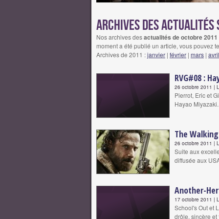
Archives des actualités 
Nos archives des
actualités de octobre 2011 c
moment a été publié un article, vous pouvez te
Archives de 2011 :
janvier
|
février
|
mars
|
avri
RVG#08 : Hay
26 octobre 2011 | 
Pierrot, Eric et 
Hayao Miyazaki.
The Walking 
26 octobre 2011 | 
Suite aux excell
diffusée aux USA
Another-Hero
17 octobre 2011 | 
School's Out et 
drôle, sincère e