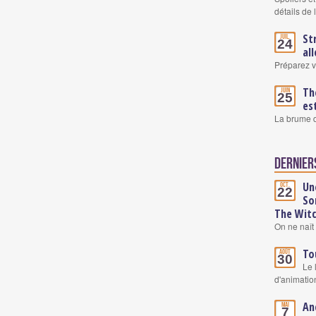
détails de
St
Juil.
24
al
Préparez v
Th
Juin
25
es
La brume d
Derniers
Un
Oct.
22
So
The Wit
On ne naît 
To
Août
30
Le 
d'animatio
An
Mai
7