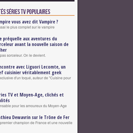
és Séries TV populaires
mpire vous avez dit Vampire ?
ssai le plus complet sur le vampire
e préquelle aux aventures du
rceleur avant la nouvelle saison de
cher
pas sorceleur. On le devient.
ncontre avec Liguori Lecomte, un
ef cuisinier véritablement geek
exclusive d'un toqué, auteur de "Cuisine pour
ries TV et Moyen-Age, clichés et
alités
ensable pour les amoureux du Moyen-Age
thieu Dewavrin sur le Trône de Fer
premier champion de France et une nouvelle