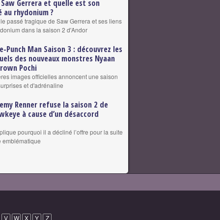
 Saw Gerrera et quelle est son
 au rhydonium ?
 le passé tragique de Saw Gerrera et ses liens
ydonium dans la saison 2 d'Andor
e-Punch Man Saison 3 : découvrez les
suels des nouveaux monstres Nyaan
grown Pochi
res images officielles annoncent une saison
surprises et d'adrénaline
remy Renner refuse la saison 2 de
wkeye à cause d’un désaccord
plique pourquoi il a décliné l’offre pour la suite
le emblématique
V
W
X
Y
Z