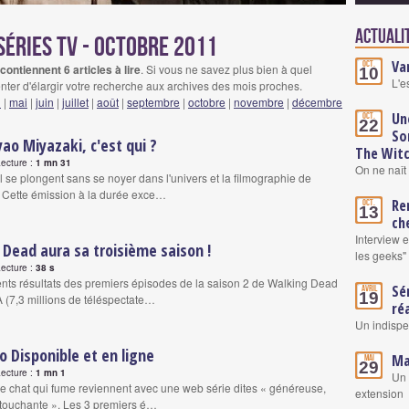
Actualit
séries tv - octobre 2011
Va
Oct.
ontiennent 6 articles à lire
. Si vous ne savez plus bien à quel
10
L'e
nter d'élargir votre recherche aux archives des mois proches.
l
|
mai
|
juin
|
juillet
|
août
|
septembre
|
octobre
|
novembre
|
décembre
Un
Oct.
22
So
ao Miyazaki, c'est qui ?
The Wit
Lecture :
1 mn 31
On ne naît 
Gil se plongent sans se noyer dans l'univers et la filmographie de
 Cette émission à la durée exce…
Re
Oct.
13
ch
Interview 
Dead aura sa troisième saison !
les geeks"
Lecture :
38 s
ents résultats des premiers épisodes de la saison 2 de Walking Dead
Sé
Avril
19
 (7,3 millions de téléspectate…
ré
Un indisp
 Disponible et en ligne
Ma
Mai
29
Lecture :
1 mn 1
Un 
Le chat qui fume reviennent avec une web série dites « généreuse,
extension
t touchante ». Les 3 premiers é…