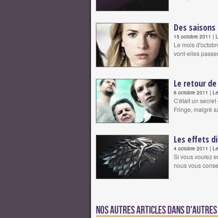
Des saisons
15 octobre 2011 | 
Le mois d'octobr
vont-elles pass
Le retour de
6 octobre 2011 | Le
C'était un secret
Fringe, malgré s
Les effets d
4 octobre 2011 | Le
Si vous voulez en
nous vous consei
Nos autres articles dans d'autre