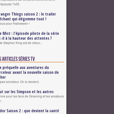
 l'épisode 7x05
ranger Things saison 2 : le trailer
léchant qui dégomme tout !
ous pour Halloween !
e Mist : l'épisode pilote de la série
t-il à la hauteur des attentes ?
e Stephen King est de retour...
 articles Séries TV
e préquelle aux aventures du
rceleur avant la nouvelle saison de
cher
pas sorceleur. On le devient.
ut sur les Simpson et les autres
livre pour les fans de Groening et les amateurs
n
dor Saison 2 : que devient la santé