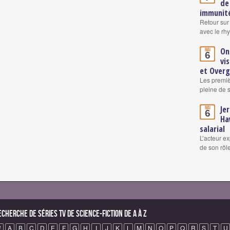
de
immunité
Retour sur
avec le rh
On
Mai
6
vi
et Over
Les premiè
pleine de 
Je
Mai
6
Ha
salarial
L’acteur ex
de son rô
echerche de Séries TV de science-fiction de A à Z
#
A
B
C
D
E
F
G
H
I
J
K
L
M
N
O
P
Q
R
S
T
U