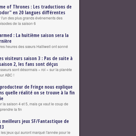
me of Thrones : Les traductions de
odor" en 20 langues différentes
r l'un des plus grands événements des
pisodes de la saison 6
armed : La huitième saison sera la
rnière
res heures des sœurs Halliwell ont sonné
es visiteurs saison 3 : Pas de suite à
 saison 2, les fans sont déçus
sseurs sont désormais « roi » sur la planète
sur ABC !
 producteur de Fringe nous explique
ns quelle réalité on se trouve à la fin
ie
r la saison 4 et 5, mais ça vaut le coup de
rendre la fin
s meilleurs jeux SF/Fantastique de
13
les jeux qui auront marqué l'année pour le