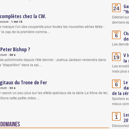
Ga
Mai
24
"H
 complètes chez la CW.
Débrief su
Lecture :
1 mn 15
derniers é
e marque l'un des couperets pour toutes les nouvelles séries télés :
er le cap de la première comma…
Ch
Mars
6
de
Les derniè
 Peter Bishop ?
V l
cture :
39 s
Mai
19
 de polichinelle depuis l'été dernier : Joshua Jackson reviendra dans
la
a "disparition" dans la sai…
Les envahi
mais plus 
igitaux du Trone de Fer
Le
Avril
6
da
cture :
33 s
 savoir un peu plus sur les effets spéciaux de la série Le trône de fer,
de la sér
llons cette petite video…
Spoilers su
mieux comp
Le
Jan.
1
20
s domaines
Découvrez 