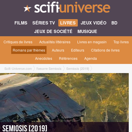
FILMS
SÉRIES TV
LIVRES
JEUX VIDÉO
BD
JEUX DE SOCIÉTÉ
MUSIQUE
Critiques de livres
Actualités littéraires
Livres en magasin
Top livres
Romans par thèmes
Auteurs
Editeurs
Citations de livres
Anecdotes
Références
Agenda
Scifi-Universe.com
l'oeuvre Semiosis
Semiosis [2019]
Semiosis [2019]