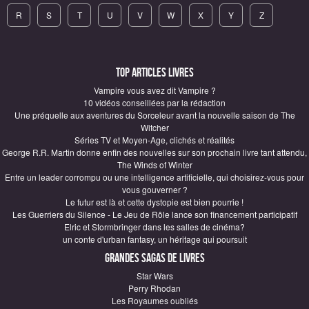
R
S
T
U
V
W
X
Y
Z
Top articles Livres
Vampire vous avez dit Vampire ?
10 vidéos conseillées par la rédaction
Une préquelle aux aventures du Sorceleur avant la nouvelle saison de The
Witcher
Séries TV et Moyen-Age, clichés et réalités
George R.R. Martin donne enfin des nouvelles sur son prochain livre tant attendu,
The Winds of Winter
Entre un leader corrompu ou une intelligence artificielle, qui choisirez-vous pour
vous gouverner ?
Le futur est là et cette dystopie est bien pourrie !
Les Guerriers du Silence - Le Jeu de Rôle lance son financement participatif
Elric et Stormbringer dans les salles de cinéma?
un conte d'urban fantasy, un héritage qui poursuit
Grandes sagas de Livres
Star Wars
Perry Rhodan
Les Royaumes oubliés