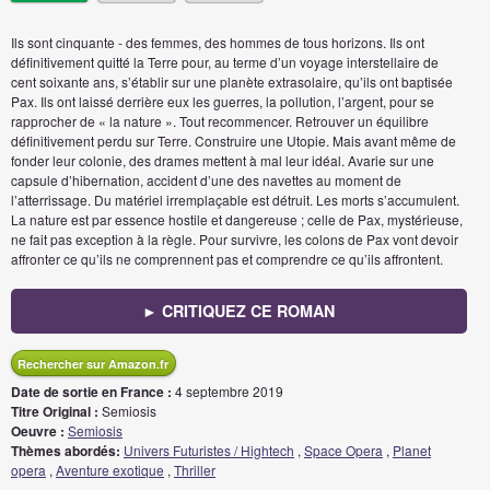
Ils sont cinquante - des femmes, des hommes de tous horizons. Ils ont
définitivement quitté la Terre pour, au terme d’un voyage interstellaire de
cent soixante ans, s’établir sur une planète extrasolaire, qu’ils ont baptisée
Pax. Ils ont laissé derrière eux les guerres, la pollution, l’argent, pour se
rapprocher de « la nature ». Tout recommencer. Retrouver un équilibre
définitivement perdu sur Terre. Construire une Utopie. Mais avant même de
fonder leur colonie, des drames mettent à mal leur idéal. Avarie sur une
capsule d’hibernation, accident d’une des navettes au moment de
l’atterrissage. Du matériel irremplaçable est détruit. Les morts s’accumulent.
La nature est par essence hostile et dangereuse ; celle de Pax, mystérieuse,
ne fait pas exception à la règle. Pour survivre, les colons de Pax vont devoir
affronter ce qu’ils ne comprennent pas et comprendre ce qu’ils affrontent.
► CRITIQUEZ CE ROMAN
Rechercher sur Amazon.fr
Date de sortie en France :
4 septembre 2019
Titre Original :
Semiosis
Oeuvre :
Semiosis
Thèmes abordés:
Univers Futuristes / Hightech
,
Space Opera
,
Planet
opera
,
Aventure exotique
,
Thriller