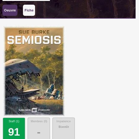
Oeuvre
Fiche
Staff (
1
)
Membres (
0
)
Impatience
Bientôt
91
-