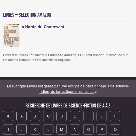
Livres – Sélection Amazon
La Horde du Contrevent
Liens rémunérés : en tant que Partenaire Amazon, SFU peut réaliser un bénéfice sur
les achats remplissant les conditions requises.
La rubrique Livres est gérée par
une équipe de passionné(e)s de science-
fiction, de fantastique et de fantasy
.
Recherche de Livres de science-fiction de A à Z
#
A
B
C
D
E
F
G
H
I
J
K
L
M
N
O
P
Q