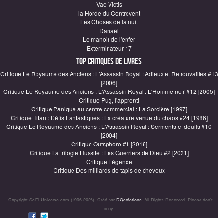
Vae Victis
la Horde du Contrevent
Les Choses de la nuit
Danaël
Le manoir de l'enfer
Exterminateur 17
Top critiques de Livres
Critique Le Royaume des Anciens : L'Assassin Royal : Adieux et Retrouvailles #13
[2006]
Critique Le Royaume des Anciens : L'Assassin Royal : L'Homme noir #12 [2005]
Critique Pug, l'apprenti
Critique Panique au centre commercial : La Sorcière [1997]
Critique Titan : Défis Fantastiques : La créature venue du chaos #24 [1986]
Critique Le Royaume des Anciens : L'Assassin Royal : Serments et deuils #10
[2004]
Critique Outsphere #1 [2019]
Critique La trilogie Hussite : Les Guerriers de Dieu #2 [2021]
Critique Légende
Critique Des milliards de tapis de cheveux
Copyright SciFi-Universe.com (1996-2026). Créé par
DQcréations
. All Rights Reserved. Please don’t
copy.