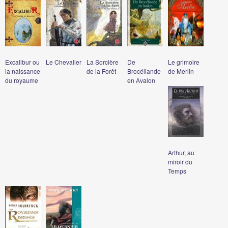
Excalibur ou
Le Chevalier
La Sorcière
De
Le grimoire
la naissance
de la Forêt
Brocéliande
de Merlin
du royaume
en Avalon
Arthur, au
miroir du
Temps