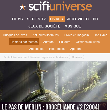
FILMS
SÉRIES TV
LIVRES
JEUX VIDÉO
BD
JEUX DE SOCIÉTÉ
MUSIQUE
Critiques de livres
Actualités littéraires
Livres en magasin
Top livres
Romans par thèmes
Auteurs
Editeurs
Citations de livres
Anecdotes
Références
Agenda
Scifi-Universe.com
l'oeuvre Légendes arthuriennes
Romans
Le pas de Merlin
Brocéliande #2 [2004]
Le pas de Merlin : Brocéliande #2 [2004]