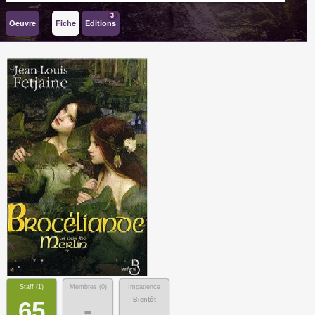
3
Oeuvre
Fiche
Editions
Staff (
1
)
Membres (
0
)
Impatience
Bientôt
65
-