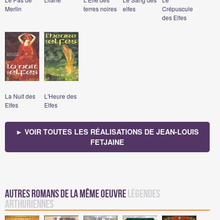
Merlin
terres noires
elfes
Crépuscule
des Elfes
La Nuit des
L'Heure des
Elfes
Elfes
► VOIR TOUTES LES RÉALISATIONS DE JEAN-LOUIS
FETJAINE
Autres romans de la même oeuvre
Légendes
arthuriennes