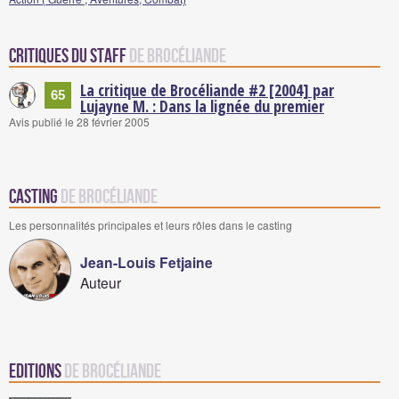
Critiques du staff
de Brocéliande
La critique de Brocéliande #2 [2004] par
65
Lujayne M. : Dans la lignée du premier
Avis publié le 28 février 2005
Casting
de Brocéliande
Les personnalités principales et leurs rôles dans le casting
Jean-Louis Fetjaine
Auteur
Editions
de Brocéliande