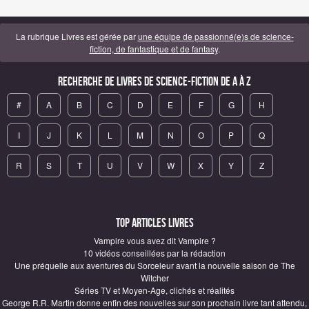
La rubrique Livres est gérée par
une équipe de passionné(e)s de science-
fiction, de fantastique et de fantasy
.
Recherche de Livres de science-fiction de A à Z
#
A
B
C
D
E
F
G
H
I
J
K
L
M
N
O
P
Q
R
S
T
U
V
W
X
Y
Z
Top articles Livres
Vampire vous avez dit Vampire ?
10 vidéos conseillées par la rédaction
Une préquelle aux aventures du Sorceleur avant la nouvelle saison de The
Witcher
Séries TV et Moyen-Age, clichés et réalités
George R.R. Martin donne enfin des nouvelles sur son prochain livre tant attendu,