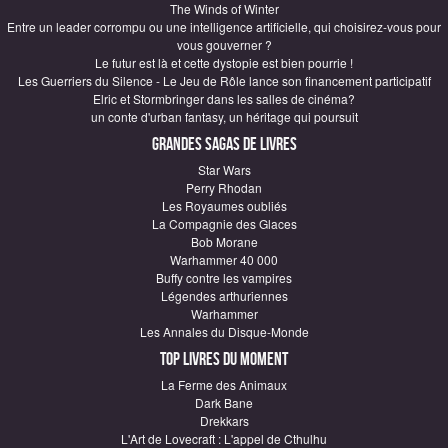
The Winds of Winter
Entre un leader corrompu ou une intelligence artificielle, qui choisirez-vous pour
vous gouverner ?
Le futur est là et cette dystopie est bien pourrie !
Les Guerriers du Silence - Le Jeu de Rôle lance son financement participatif
Elric et Stormbringer dans les salles de cinéma?
un conte d'urban fantasy, un héritage qui poursuit
Grandes sagas de Livres
Star Wars
Perry Rhodan
Les Royaumes oubliés
La Compagnie des Glaces
Bob Morane
Warhammer 40 000
Buffy contre les vampires
Légendes arthuriennes
Warhammer
Les Annales du Disque-Monde
Top Livres du moment
La Ferme des Animaux
Dark Bane
Drekkars
L'Art de Lovecraft : L'appel de Cthulhu