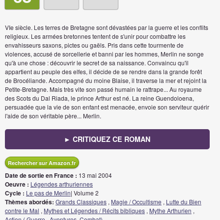
VIe siècle. Les terres de Bretagne sont dévastées par la guerre et les conflits
religieux. Les armées bretonnes tentent de s'unir pour combattre les
envahisseurs saxons, pictes ou gaëls. Pris dans cette tourmente de
violences, accusé de sorcellerie et banni par les hommes, Merlin ne songe
qu'à une chose : découvrir le secret de sa naissance. Convaincu qu'il
appartient au peuple des elfes, il décide de se rendre dans la grande forêt
de Brocéliande. Accompagné du moine Blaise, il traverse la mer et rejoint la
Petite-Bretagne. Mais très vite son passé humain le rattrape... Au royaume
des Scots du Dal Riada, le prince Arthur est né. La reine Guendoloena,
persuadée que la vie de son enfant est menacée, envoie son serviteur quérir
l'aide de son véritable père... Merlin.
► CRITIQUEZ CE ROMAN
Rechercher sur Amazon.fr
Date de sortie en France :
13 mai 2004
Oeuvre :
Légendes arthuriennes
Cycle :
Le pas de Merlin
| Volume 2
Thèmes abordés:
Grands Classiques
,
Magie / Occultisme
,
Lutte du Bien
contre le Mal
,
Mythes et Légendes / Récits bibliques
,
Mythe Arthurien
,
Action ( Guerre , Aventures, Combat)