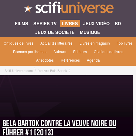
FILMS
SÉRIES TV
LIVRES
JEUX VIDÉO
BD
JEUX DE SOCIÉTÉ
MUSIQUE
Critiques de livres
Actualités littéraires
Livres en magasin
Top livres
Romans par thèmes
Auteurs
Editeurs
Citations de livres
Anecdotes
Références
Agenda
Scifi-Universe.com
l'oeuvre Bela Bartok
Bela Bartok contre la Veuve Noire du Führer #1 [2013]
Bela Bartok contre la Veuve Noire du
Führer #1 [2013]