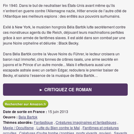
Fin 1940. Dans le but de neutraliser les États-Unis avant même qu’ils
n’entrent en guerre contre l’Allemagne nazie, Hitler envoie de l’autre côté de
l’Atlantique ses meilleurs espions : des entités aux pouvoirs surhumains.
Exilé à New York, le musicien hongrois Béla Bartók lutte secrètement contre
ces monstrueux agents du IIIe Reich, déjouant leurs machinations perfides
grâce à son armée de fantômes slaves. Il est aidé dans son combat par une
jeune Noire orpheline et délurée : Black Becky.
Dans Béla Bartók contre la Veuve Noire du Führer, le lecteur croisera un
baron nazi immortel, cinq tonnes de crânes rasés, une arme secrète en
jupons et le Prince d’un autre monde... Mais il effectuera aussi une
escapade astrale avec un certain Edgar, redoutera le premier baiser de
Becky, et saisira l’essence de la musique de Béla Bartók…
► CRITIQUEZ CE ROMAN
Rechercher sur Amazon.fr
Date de sortie en France :
15 juin 2013
Oeuvre :
Bela Bartok
Thèmes abordés:
Fantastique
,
Créatures imaginaires et fantastiques
,
Magie / Occultisme
,
Lutte du Bien contre le Mal
,
Fantômes et créatures
occultes
,
Créatures d'outre tombe (zombies, morts vivants, goules)
,
Savants