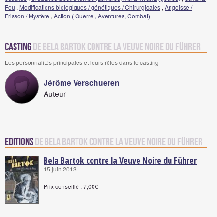
Fou
,
Modifications biologiques / génétiques / Chirurgicales
,
Angoisse /
Frisson / Mystère
,
Action ( Guerre , Aventures, Combat)
Casting
de Bela Bartok contre la Veuve Noire du Führer
Les personnalités principales et leurs rôles dans le casting
Jérôme Verschueren
Auteur
Editions
de Bela Bartok contre la Veuve Noire du Führer
Bela Bartok contre la Veuve Noire du Führer
15 juin 2013
Prix conseillé : 7,00€