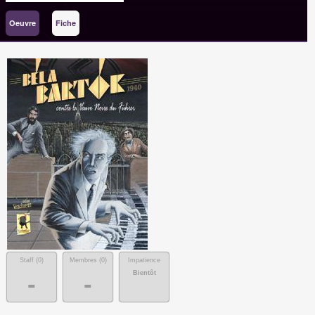
Oeuvre
Fiche
Staff (
0
)
Membres (
0
)
Impatience
Bientôt
-
-