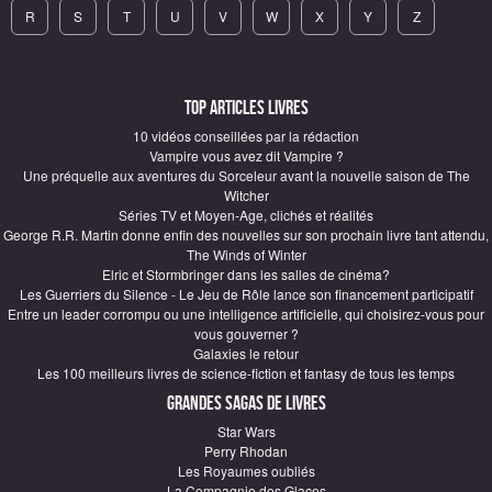
R
S
T
U
V
W
X
Y
Z
Top articles Livres
10 vidéos conseillées par la rédaction
Vampire vous avez dit Vampire ?
Une préquelle aux aventures du Sorceleur avant la nouvelle saison de The
Witcher
Séries TV et Moyen-Age, clichés et réalités
George R.R. Martin donne enfin des nouvelles sur son prochain livre tant attendu,
The Winds of Winter
Elric et Stormbringer dans les salles de cinéma?
Les Guerriers du Silence - Le Jeu de Rôle lance son financement participatif
Entre un leader corrompu ou une intelligence artificielle, qui choisirez-vous pour
vous gouverner ?
Galaxies le retour
Les 100 meilleurs livres de science-fiction et fantasy de tous les temps
Grandes sagas de Livres
Star Wars
Perry Rhodan
Les Royaumes oubliés
La Compagnie des Glaces