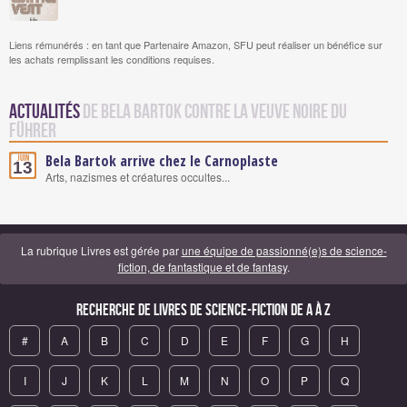
Liens rémunérés : en tant que Partenaire Amazon, SFU peut réaliser un bénéfice sur
les achats remplissant les conditions requises.
Actualités
de Bela Bartok contre la Veuve Noire du
Führer
Bela Bartok arrive chez le Carnoplaste
Juin
13
Arts, nazismes et créatures occultes...
La rubrique Livres est gérée par
une équipe de passionné(e)s de science-
fiction, de fantastique et de fantasy
.
Recherche de Livres de science-fiction de A à Z
#
A
B
C
D
E
F
G
H
I
J
K
L
M
N
O
P
Q